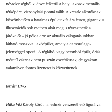
névtelenségből kilépve felkerül a helyi lakosok mentális
térképére, viszonyítási ponttá válik. A kreatív alkotóknak
köszönhetően a hatalmas épületek falára festett, gigantikus
illusztrációk sok esetben akár meg is téveszthetik a
járókelőt – jó példa erre az aktuális válogatásunkban
látható moszkvai lakóépület, amely a camouflage-
jelenséggel operál. A téglából vagy betonból épült, óriás
méretű vásznak nem pusztán esztétikusak, de gyakran
valamilyen fontos üzenetet is közvetítenek.
forrás: HVG
Hitka Viki
Károly körúti falfestménye szerethető figuráival