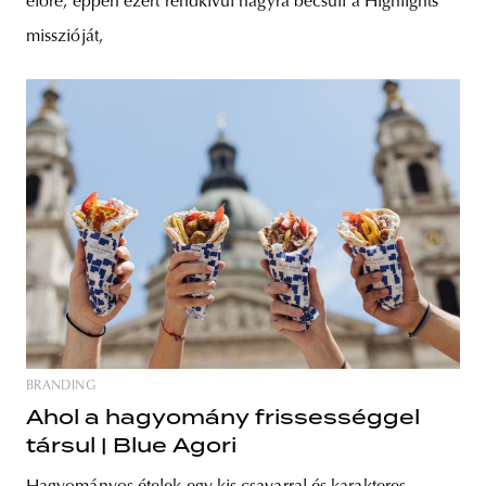
előre, éppen ezért rendkívül nagyra becsüli a Highlights
misszióját,
BRANDING
Ahol a hagyomány frissességgel
társul | Blue Agori