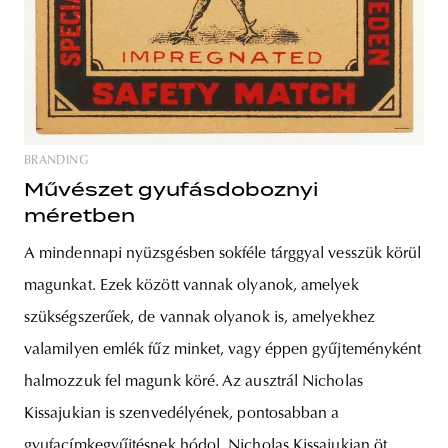
BRANDING
Művészet gyufásdoboznyi
méretben
A mindennapi nyüzsgésben sokféle tárggyal vesszük körül
magunkat. Ezek között vannak olyanok, amelyek
szükségszerűek, de vannak olyanok is, amelyekhez
valamilyen emlék fűz minket, vagy éppen gyűjteményként
halmozzuk fel magunk köré. Az ausztrál Nicholas
Kissajukian is szenvedélyének, pontosabban a
gyufacímkegyűjtésnek hódol. Nicholas Kissajukian öt