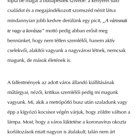
lopta be magát a budapestiek szívébe: a kenyeret sütő
családot és a megajándékozott szomszéd nénit látva
„A városnak
mindannyian jobb kedvre derülünk egy picit,
te vagy a kovásza”
mottó pedig abban erősít meg
bennünket, hogy nem tétlen szemlélői, hanem aktív
cselekvői, alakítói vagyunk a nagyvárosi létnek, nemcsak
magunk, de mások életének is.
A falfestmények az adott város állandó kiállításának
műtárgyai, nézői, kritikus szemlélői pedig mi magunk
vagyunk. Mi, akik a metrópótló busz után szaladunk vagy
épp a kígyózó kocsisor végén várjuk, hogy zöldre váltson a
lámpa. Most, hogy a város lüktetése a koronavírus okozta
korlátozások miatt nagyon is átalakult, talán nem árt