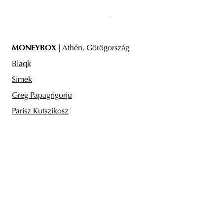
MONEYBOX
| Athén, Görögország
Blaqk
Simek
Greg Papagrigorju
Parisz Kutszikosz