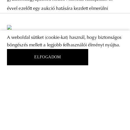
évvel ezelőtt egy aukció hatására kezdett elmerülni
A weboldal sütiket (cookie-kat) használ, hogy biztonságos
böngészés mellett a legjobb felhasználói élményt nyújtsa.
RÓLUNK
ELFOGADOM
STORE
ADATVÉDELMI NYILATKOZAT
KÖVESS MINKET
IRATKOZZ FEL A HÍRLEVELÜNKRE