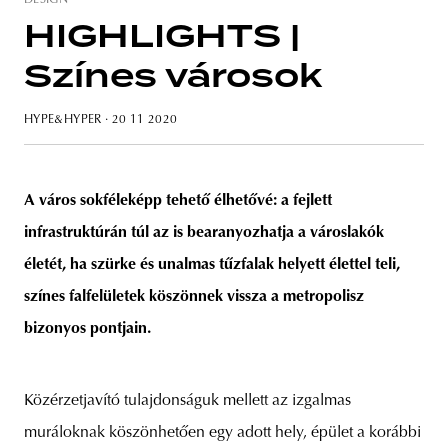
HIGHLIGHTS |
Színes városok
unity
budapest
poland
branding
HYPE&HYPER
· 20 11 2020
A város sokféleképp tehető élhetővé: a fejlett
infrastruktúrán túl az is bearanyozhatja a városlakók
életét, ha szürke és unalmas tűzfalak helyett élettel teli,
színes falfelületek köszönnek vissza a metropolisz
bizonyos pontjain.
Közérzetjavító tulajdonságuk mellett az izgalmas
muráloknak köszönhetően egy adott hely, épület a korábbi