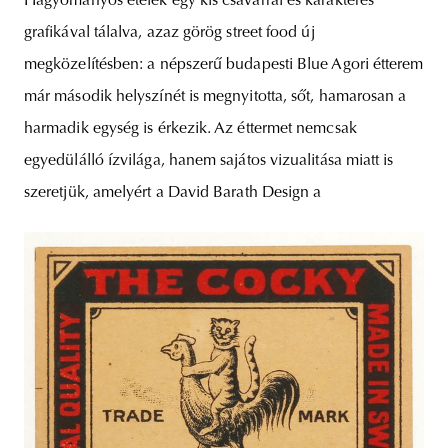
Hagyományos ételek egy kis csavarral és karakteres
grafikával tálalva, azaz görög street food új
megközelítésben: a népszerű budapesti Blue Agori étterem
már második helyszínét is megnyitotta, sőt, hamarosan a
harmadik egység is érkezik. Az éttermet nemcsak
egyedülálló ízvilága, hanem sajátos vizualitása miatt is
szeretjük, amelyért a David Barath Design a