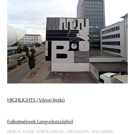
HIGHLIGHTS | Városi freskó
Falfestmények Lengyelországból
DESIGN
EGYÉB
GÖRÖGORSZÁG
HIGHLIGHTS
HOLLANDIA