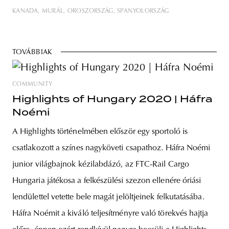
KANADA
MURÁL
OROSZORSZÁG
SPANYOLORSZÁG
TOVÁBBIAK
COMMUNITY
Highlights of Hungary 2020 | Háfra
Noémi
A Highlights történelmében először egy sportoló is
csatlakozott a színes nagyköveti csapathoz. Háfra Noémi
junior világbajnok kézilabdázó, az FTC-Rail Cargo
Hungaria játékosa a felkészülési szezon ellenére óriási
lendülettel vetette bele magát jelöltjeinek felkutatásába.
Háfra Noémit a kiváló teljesítményre való törekvés hajtja