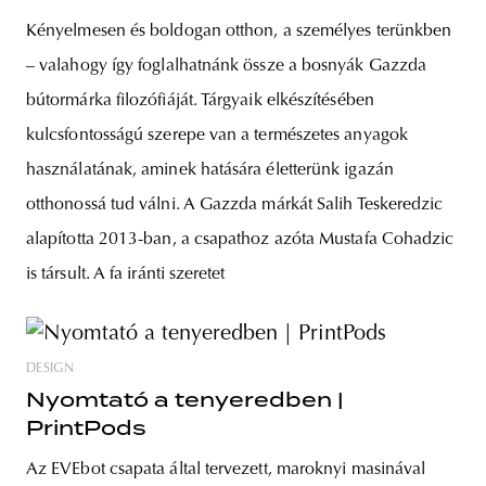
Kényelmesen és boldogan otthon, a személyes terünkben
– valahogy így foglalhatnánk össze a bosnyák Gazzda
bútormárka filozófiáját. Tárgyaik elkészítésében
kulcsfontosságú szerepe van a természetes anyagok
használatának, aminek hatására életterünk igazán
otthonossá tud válni. A Gazzda márkát Salih Teskeredzic
alapította 2013-ban, a csapathoz azóta Mustafa Cohadzic
is társult. A fa iránti szeretet
DESIGN
Nyomtató a tenyeredben |
PrintPods
Az EVEbot csapata által tervezett, maroknyi masinával