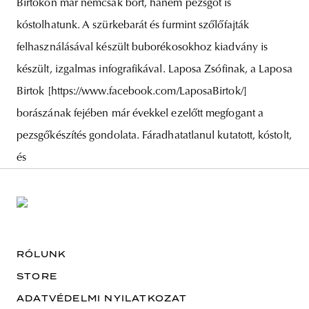
Birtokon már nemcsak bort, hanem pezsgőt is
kóstolhatunk. A szürkebarát és furmint szőlőfajták
felhasználásával készült buborékosokhoz kiadvány is
készült, izgalmas infografikával. Laposa Zsófinak, a Laposa
Birtok [https://www.facebook.com/LaposaBirtok/]
borászának fejében már évekkel ezelőtt megfogant a
pezsgőkészítés gondolata. Fáradhatatlanul kutatott, kóstolt,
és
RÓLUNK
STORE
ADATVÉDELMI NYILATKOZAT