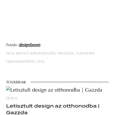
Forrás:
designboom
TECH
KAGYLÓ
KLÍMAVÁLTOZÁS
ÖKOLÓGIA
TUDOMÁNY
ÚJRAHASZNOSÍTÁS
ÜVEG
TOVÁBBIAK
DESIGN
Letisztult design az otthonodba |
Gazzda