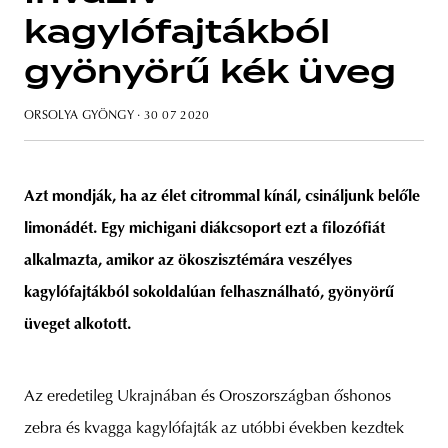
kagylófajtákból
gyönyörű kék üveg
unity
budapest
poland
branding
ORSOLYA GYÖNGY
· 30 07 2020
Azt mondják, ha az élet citrommal kínál, csináljunk belőle
limonádét. Egy michigani diákcsoport ezt a filozófiát
alkalmazta, amikor az ökoszisztémára veszélyes
kagylófajtákból sokoldalúan felhasználható, gyönyörű
üveget alkotott.
Az eredetileg Ukrajnában és Oroszországban őshonos
zebra és kvagga kagylófajták az utóbbi években kezdtek