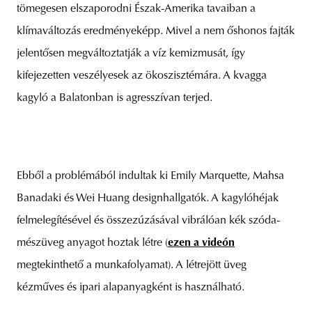
tömegesen elszaporodni Észak-Amerika tavaiban a
klímaváltozás eredményeképp. Mivel a nem őshonos fajták
jelentősen megváltoztatják a víz kemizmusát, így
kifejezetten veszélyesek az ökoszisztémára. A kvagga
kagyló a Balatonban is agresszívan terjed.
Ebből a problémából indultak ki Emily Marquette, Mahsa
Banadaki és Wei Huang designhallgatók. A kagylóhéjak
felmelegítésével és összezúzásával vibrálóan kék szóda-
mészüveg anyagot hoztak létre (
ezen a videón
megtekinthető a munkafolyamat). A létrejött üveg
kézműves és ipari alapanyagként is használható.