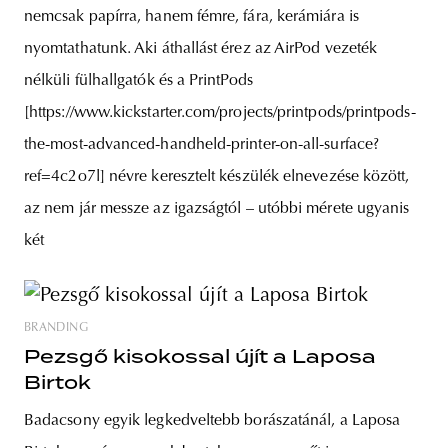
nemcsak papírra, hanem fémre, fára, kerámiára is
nyomtathatunk. Aki áthallást érez az AirPod vezeték
nélküli fülhallgatók és a PrintPods
[https://www.kickstarter.com/projects/printpods/printpods-
the-most-advanced-handheld-printer-on-all-surface?
ref=4c2o7l] névre keresztelt készülék elnevezése között,
az nem jár messze az igazságtól – utóbbi mérete ugyanis
két
BRANDING
Pezsgő kisokossal újít a Laposa
Birtok
Badacsony egyik legkedveltebb borászatánál, a Laposa