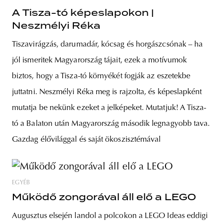
A Tisza-tó képeslapokon |
Neszmélyi Réka
Tiszavirágzás, darumadár, kócsag és horgászcsónak – ha
jól ismeritek Magyarország tájait, ezek a motívumok
biztos, hogy a Tisza-tó környékét fogják az eszetekbe
juttatni. Neszmélyi Réka meg is rajzolta, és képeslapként
mutatja be nekünk ezeket a jelképeket. Mutatjuk! A Tisza-
tó a Balaton után Magyarország második legnagyobb tava.
Gazdag élővilággal és saját ökoszisztémával
EGYÉB
Működő zongorával áll elő a LEGO
Augusztus elsején landol a polcokon a LEGO Ideas eddigi