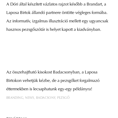
A Dóri által készített vázlatos rajzot később a Brandart, a
Laposa Birtok állandó partnere öntötte végleges formába.
Az informatív, izgalmas illusztráció mellett egy ugyancsak
hasznos pezsgőszótár is helyet kapott a kiadványban.
Az összehajtható kisokost Badacsonyban, a Laposa
Birtokon vehetjük kézbe, de a pezsgőket forgalmazó
éttermekben is lecsaphatunk egy-egy példányra!
BRANDING
NEWS
BADACSONY
PEZSGŐ