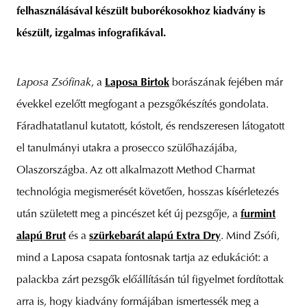
felhasználásával készült buborékosokhoz kiadvány is
készült, izgalmas infografikával.
unity
budapest
poland
branding
Laposa Zsófinak
, a
Laposa Birtok
borászának fejében már
évekkel ezelőtt megfogant a pezsgőkészítés gondolata.
Fáradhatatlanul kutatott, kóstolt, és rendszeresen látogatott
el tanulmányi utakra a prosecco szülőhazájába,
Olaszországba. Az ott alkalmazott Method Charmat
technológia megismerését követően, hosszas kísérletezés
után született meg a pincészet két új pezsgője, a
furmint
alapú Brut
és a
szürkebarát alapú Extra Dry
. Mind Zsófi,
mind a Laposa csapata fontosnak tartja az edukációt: a
palackba zárt pezsgők előállításán túl figyelmet fordítottak
arra is, hogy kiadvány formájában ismertessék meg a