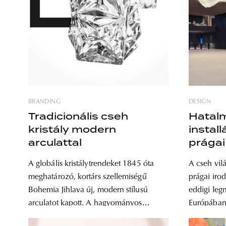
BRANDING
DESIGN
Tradicionális cseh
Hatal
kristály modern
install
arculattal
prágai
A globális kristálytrendeket 1845 óta
A cseh vilá
meghatározó, kortárs szellemiségű
prágai ir
Bohemia Jihlava új, modern stílusú
eddigi leg
arculatot kapott. A hagyományos
Európában
kristálykészítési technikával dolgozó
négyzetmét