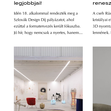
legjobbjai!
renes
Idén 18. alkalommal rendezték meg a
A cseh Rüc
Szlovák Design Díj pályázatot, ahol
kristályai 
ezúttal a formatervezés került fókuszba.
3D nyomtat
Jó hír, hogy nemcsak a nyertes, hanem a
lennének.
díjra jelölt projekteket is láthatja a
látszik, h
nagyközönség a pozsonyi Szlovák
megmunkálá
Design Centrum falai között. Északi
üvegkészít
szomszédaink designversenyének
háromszáz 
sajátossága, hogy vizuális
generációr
kommunikáció és terméktervezés
tizenkét m
témakörben külön-külön – az
munkái. Te