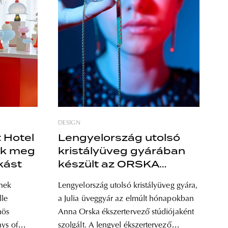
DESIGN
 Hotel
Lengyelország utolsó
ték meg
kristályüveg gyárában
kást
készült az ORSKA
legújabb
nek
Lengyelország utolsó kristályüveg gyára,
ékszerkollekciója
lle
a Julia üveggyár az elmúlt hónapokban
nös
Anna Orska ékszertervező stúdiójaként
szolgált. A lengyel ékszertervező