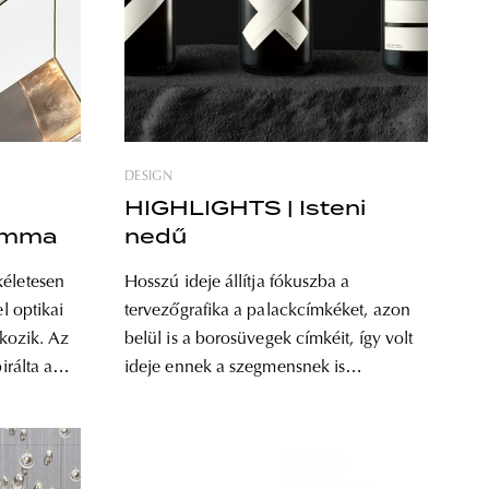
DESIGN
HIGHLIGHTS | Isteni
Bomma
nedű
kéletesen
Hosszú ideje állítja fókuszba a
el optikai
tervezőgrafika a palackcímkéket, azon
lkozik. Az
belül is a borosüvegek címkéit, így volt
irálta a
ideje ennek a szegmensnek is
os nevű
kitapasztalnia a piaci igényeket
intre
hagyományostól a legextrémebbig.
 Az új
Aktuális projektválogatásunkban olyan
ágai
boroscímkéket válogattunk össze,