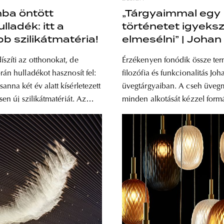
ba öntött
„Tárgyaimmal egy
lladék: itt a
történetet igyek
bb szilikátmatéria!
elmesélni” | Johan 
cseh üvegművész
szíti az otthonokat, de
Érzékenyen fonódik össze ter
alkotásai
rán hulladékot hasznosít fel:
filozófia és funkcionalitás Joh
nna két év alatt kísérletezett
üvegtárgyaiban. A cseh üve
esen új szilikátmatériát. Az
minden alkotását kézzel formá
rámia gyártásához
miközben a monumentalitás e
s alapanyagok ötvözéséből
és váratlan elemekkel operál.
innováció tavaly októberben
létrehozott tárgyak összekapc
t be először egy hatalmas
művészet, design és építészet t
vagyis tolóajtó formájában a
Johan Pertl Csehország egyik
 Budapest kiállításon. A
üvegvidékén, Vysočinában szü
s designelem
nőtt fel, jelenleg a Prágai Műv