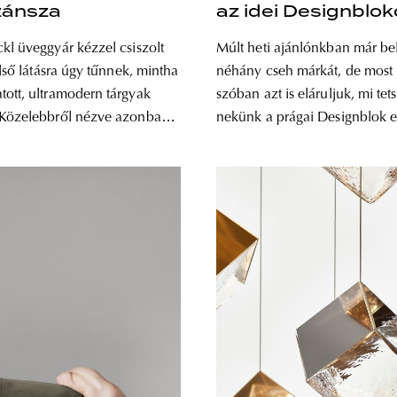
zánsza
az idei Designblo
kl üveggyár kézzel csiszolt
Múlt heti ajánlónkban már be
első látásra úgy tűnnek, mintha
néhány cseh márkát, de most 
ott, ultramodern tárgyak
szóban azt is eláruljuk, mi tets
 Közelebbről nézve azonban
nekünk a prágai Designblok 
ogy jóval mívesebb
Szerkesztőink széljegyzetei
sról van szó. A speciális
következnek! Gelley Márk kedvencei
ési technika már majd
Kreatív energiával feltöltve, új
éve öröklődik generációról
tértünk haza Prágából: nem c
a, a modern vázák pedig
hiszen a Designblok mondani
esterember több napos
számunkra egyfajta manifeszt
rítéken az új
kiállítók egytől egyig kivételes