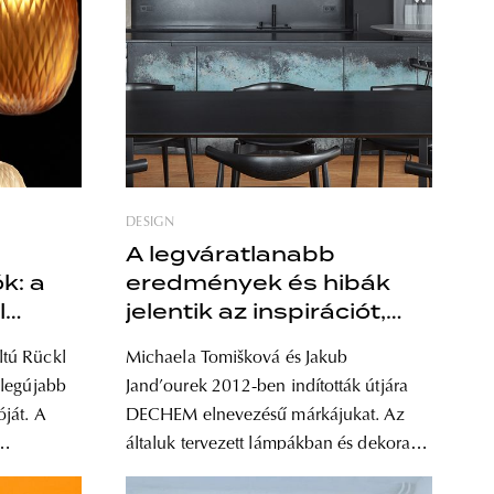
DESIGN
A legváratlanabb
k: a
eredmények és hibák
l
jelentik az inspirációt,
avagy cseh üveg
tú Rückl
Michaela Tomišková és Jakub
DECHEM módra
 legújabb
Janďourek 2012-ben indították útjára
ját. A
DECHEM elnevezésű márkájukat. Az
általuk tervezett lámpákban és dekoratív
l
üvegtárgyakban egyszerre jelenik meg a