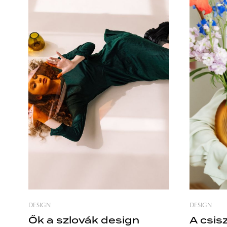
cseh márka vizuális identitását a
világító függőszobor
Matbold kreatív stúdió tervezte. A
üvegelembő
Bohemia Jihlava a múlt értékeit őrzi,
áll. A terv
miközben alakítja a jelent. A Matbold
alaphoz, a
így egy olyan megjelenést talált ki a
szinterezt
márka
és szélessé
DESIGN
DESIGN
Ők a szlovák design
A csisz