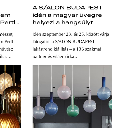
A S/ALON BUDAPEST
szem
idén a magyar üvegre
Pertl
helyezi a hangsúlyt
mészet,
Idén szeptember 23. és 25. között várja
an Pertl
látogatóit a S/ALON BUDAPEST
gművész
lakástrend kiállítás – a 136 szakmai
lja,
partner és világmárka
szközeivel
együttműködésével megvalósuló
 Az így
esemény fókuszában ezúttal a magyar
solják a
üveg áll. Az Üveg Nemzetközi Éve 2022
erületét.
és a S/ALON szervezői a Bohus –
Lugossy Alapítvánnyal közösen
letett és
mutatják be, hogy miként lehetnek a
észeti,