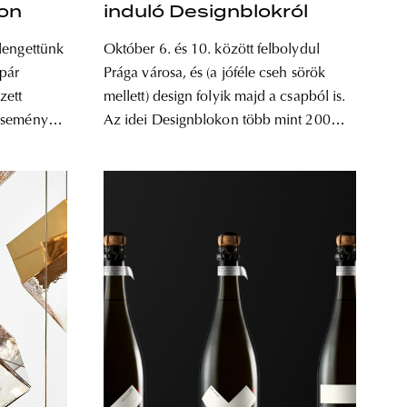
kon
induló Designblokról
lengettünk
Október 6. és 10. között felbolydul
pár
Prága városa, és (a jóféle cseh sörök
zett
mellett) design folyik majd a csapból is.
eseményen.
Az idei Designblokon több mint 200
cseh és külföldi kiállító mutatkozik be,
ezúttal rendhagyó módon két központi
 lendülettel
helyszínen: az egykori kolostorépület, a
soda,
Gabriel Loci és az Iparművészeti
valója
Múzeum falai között,
ó. A