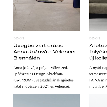
DESIGN
DESIGN
Üvegbe zárt erózió -
A léte
Anna Jožová a Velencei
folyék
Biennálén
új koll
Anna Jožová, a prágai Művészeti,
A nyári na
Építészeti és Design Akadémia
természete
(UMPRUM) üvegstúdiójának ígéretes
FAINA mind
fiatal művésze a 2021-es Velencei
mutat be. 
Design Biennálén mutatta be legújabb
sorozat a l
munkáit. A cseh üvegművész igen
folyékonys
hamar, már a szakközépiskola alatt a
formájába. A PLYN ukránul áramlá