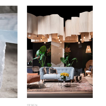
korkaszínű
ugyanis a világ műhelyeit járja be a ritka,
 ebben a
kihalófélben lévő mesterségek után
 sokkal
kutatva. Legújabb kollekciójában Annát
észeti
ezúttal a piechowicei üvegművesek
 egy
öröksége inspirálta. A JULIA elnevezésű
 mégis
ékszerkollekció megalkotása során
számos kihívással néztek szembe
DESIGN