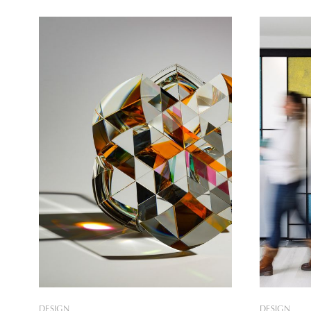
üveggyár is. A progresszív márka
héten, júl
monumentális, szoborszerű tárgyai és
Csehorszá
fényinstallációi jellegzetes hangulattal
csipetnyi 
töltik meg a tereket. Az általuk képviselt
amikor meg
minimalista, mégis bátor esztétikát a
legkereset
nemzetközi építészek és belsőépítészek
Barbie-uni
is nagyra értékelik. De milyen jövő
DESIGN
DESIGN