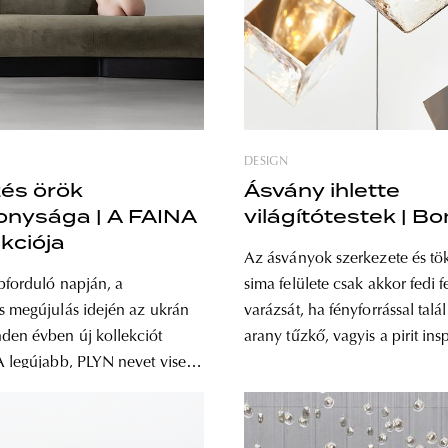
DESIGN
zés örök
Ásvány ihlette
onysága | A FAINA
világítótestek | 
ekciója
Az ásványok szerkezete és tö
pforduló napján, a
sima felülete csak akkor fedi f
s megújulás idején az ukrán
varázsát, ha fényforrással talá
en évben új kollekciót
arany tűzkő, vagyis a pirit insp
A legújabb, PLYN nevet viselő
cseh BOMMA legújabb, azon
étezés végtelen
lámpakollekcióját, amely új sz
ágát önti bútorok és vázák
emeli az üvegkészítés mesterségét.
st
lámpatestek formavilágát a pr