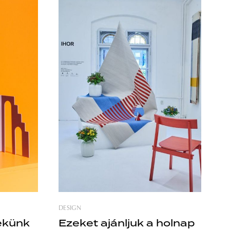
 BOMMA-ra
hagyományos közép-európai
vételes
kézművesség iránti tisztelet, valamint a
kísérletezés és az innováció. Az üveg
észítéssel
természete, a cseh üvegkészítés
 hangsúlyt
hagyománya, valamint az újító
zésre
technikák és a tervezőpáros alkotói
tevékenysége is
DESIGN
ekünk
Ezeket ajánljuk a holnap