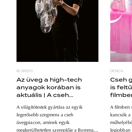
BUSINESS
DESIGN
Az üveg a high-tech
Cseh 
anyagok korában is
is felt
aktuális | A cseh
filmbe
üvegjelenség
A világítótestek gyártása az egyik
A filmben 
legerősebb szegmens a cseh
kancsók a 
üvegpiacon, aminek egyik
műhelyéből szá
megkerülhetetlen szereplője a Bomma
legjobban v