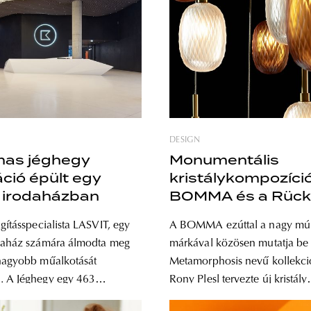
DESIGN
mas jéghegy
Monumentális
áció épült egy
kristálykompozíció
 irodaházban
BOMMA és a Rück
kollaborációja
gításspecialista LASVIT, egy
A BOMMA ezúttal a nagy múl
odaház számára álmodta meg
márkával közösen mutatja be
nagyobb műalkotását
Metamorphosis nevű kollekció
. A Jéghegy egy 463
Rony Plesl tervezte új kristály
eres, kristályüvegből készült
világítótestek egyesítik a Rück