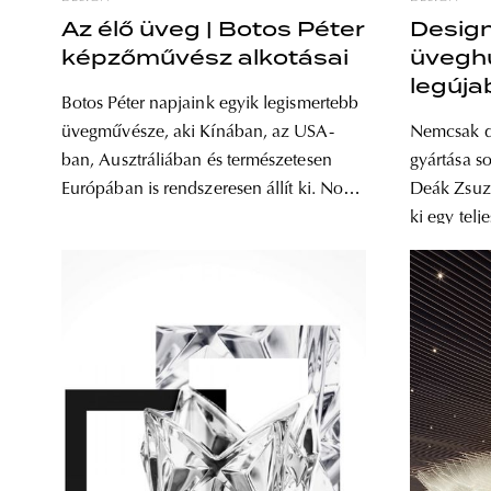
Az élő üveg | Botos Péter
Design
képzőművész alkotásai
üveghu
legúja
Botos Péter napjaink egyik legismertebb
üvegművésze, aki Kínában, az USA-
Nemcsak dí
ban, Ausztráliában és természetesen
gyártása so
Európában is rendszeresen állít ki. Noha
Deák Zsuzsa
elég későn, 59 éves korában rendezte
ki egy telj
meg első önálló kiállítását – 2004-ben,
üveg és ke
Kockázat (A Square Deal) címmel –, ne
használato
gondoljuk, hogy addig tétlen volt,
létrejött 
csupán a művészethez vezető útja
mutatkozot
valamivel eltért az átlagostól.
mozgófal, 
360 Design
különlege