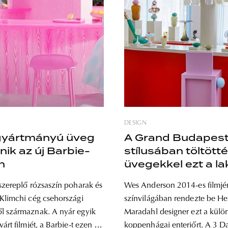
DESIGN
gyártmányú üveg
A Grand Budapest
űnik az új Barbie-
stílusában töltöt
n
üvegekkel ezt a la
szereplő rózsaszín poharak és
Wes Anderson 2014-es filmjé
Klimchi cég csehországi
színvilágában rendezte be He
rmaznak. A nyár egyik
Maradahl designer ezt a külö
árt filmjét, a Barbie-t ezen a
koppenhágai enteriőrt. A 3 Days of