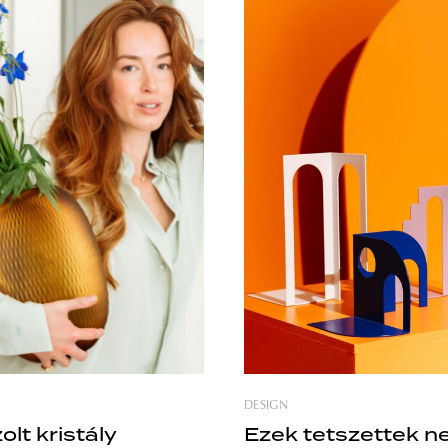
. Az installáció 110
hagyományos művészetét a
l és 1503 préselt fatáblából
jellemző fénykonstellációk ki
ező kézzel készített mintát az
technikai megoldásaival. A BOMMA
melybe az üveget
egy fiatal és progresszív üvegk
ék. A fadeszkák hossza, alakja
foglalkozó márka, amely nagy
ge eltérő,
fektet a modern világításterve
DESIGN
olt kristály
Ezek tetszettek n