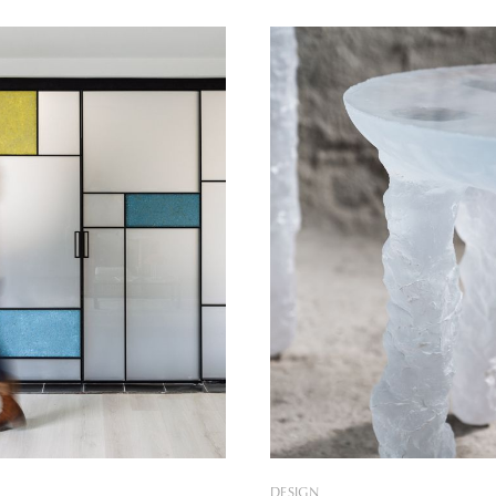
ius 20-án mutatják be
Design kiállítás részeként cu
gban, a nézők pedig egy
üvegek vették át az irányítást
büszkeséget érezhetnek majd,
dán lakásban. A végeredmény
pillantják az egyik
inkább egy kortárs képzőműv
tebb exportcikküket, amely a
kiállításhoz hasonlít, mintsem
verzumben is feltűnik: a cseh
„igazi” enteriőrhöz, a látvány
lenyűgöző. Az
DESIGN