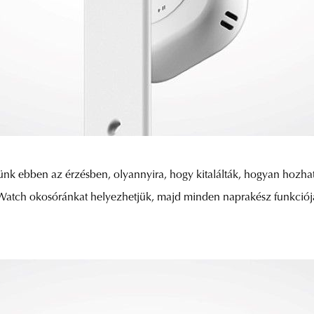
ünk ebben az érzésben, olyannyira, hogy kitalálták, hogyan hozhat
 Watch okosóránkat helyezhetjük, majd minden naprakész funkciójá