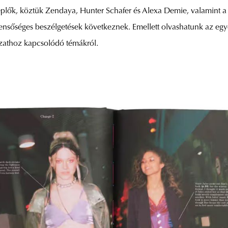
eplők, köztük Zendaya, Hunter Schafer és Alexa Demie, valamint a
ensőséges beszélgetések következnek. Emellett olvashatunk az egye
ozathoz kapcsolódó témákról.