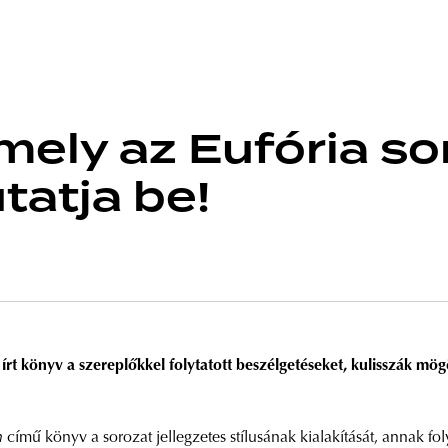
amely az Eufória s
tatja be!
 írt könyv a szereplőkkel folytatott beszélgetéseket, kulisszák mög
n
című könyv a sorozat jellegzetes stílusának kialakítását, annak fo