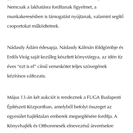
Nemcsak a lakhatásra fordítanak figyelmet, a
munkakeresésben is támogatást nyújtanak, valamint segítő
csoportokat működtetnek.
Nádasdy Ádám édesapja, Nádasdy Kálmán földgömbje és
Erdős Virág saját kezűleg készített könyvtárgya, az idén tíz
éves “ezt is el” című verseskötet teljes szövegének
kézírásos változata.
Május 13-án két aukciót is rendeznek a FUGA Budapesti
Építészeti Központban, amelyből befolyt összeget az
egyesület hajléktalan emberek megsegítésére fordítja. A
Könyvhajlék és Otthonmesék elnevezésű árverésekre