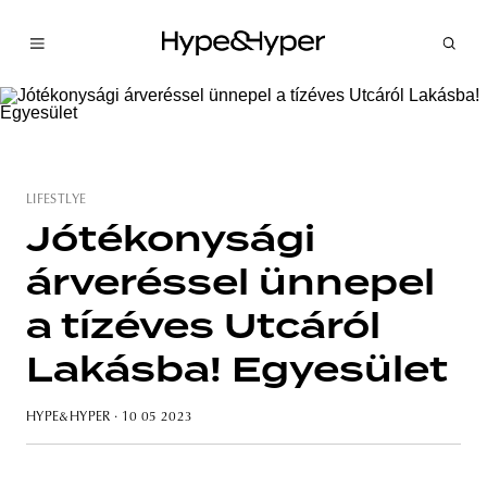
LIFESTLYE
Jótékonysági
árveréssel ünnepel
a tízéves Utcáról
Lakásba! Egyesület
HYPE&HYPER
· 10 05 2023