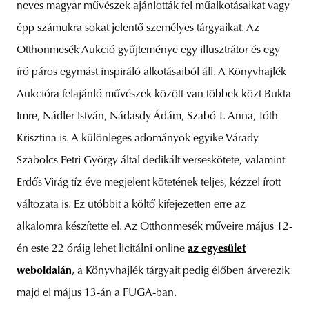
neves magyar művészek ajánlották fel műalkotásaikat vagy
épp számukra sokat jelentő személyes tárgyaikat. Az
Otthonmesék Aukció gyűjteménye egy illusztrátor és egy
író páros egymást inspiráló alkotásaiból áll. A Könyvhajlék
Aukcióra felajánló művészek között van többek közt Bukta
Imre, Nádler István, Nádasdy Ádám, Szabó T. Anna, Tóth
Krisztina is. A különleges adományok egyike Várady
Szabolcs Petri György által dedikált verseskötete, valamint
Erdős Virág tíz éve megjelent kötetének teljes, kézzel írott
változata is. Ez utóbbit a költő kifejezetten erre az
alkalomra készítette el. Az Otthonmesék műveire május 12-
én este 22 óráig lehet licitálni online
az egyesület
weboldalán
,
a Könyvhajlék tárgyait pedig élőben árverezik
majd el május 13-án a FUGA-ban.