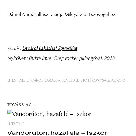
Dániel András illusztrációja Miklya Zsolt szövegéhez
Forrás:
Utcáról Lakásba! Egyesület
Nyitókép: Bukta Imre, Öreg rocker pillangóval, 2023
LIFESTLYE
UTCÁRÓL LAKÁSBA EGYESÜLET
JÓTÉKONYSÁG
AUKCIÓ
TOVÁBBIAK
LIFESTYLE
Vándorúton, hazafelé – Iszkor