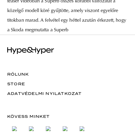
teaser videóban a Superb összes korábbi változatát a
közelgő modell köré gyűjtötte, amely viszont egyelőre
titokban marad. A felvétel egy héttel azután érkezett, hogy
a Skoda megmutatta a Superb
RÓLUNK
STORE
ADATVÉDELMI NYILATKOZAT
KÖVESS MINKET