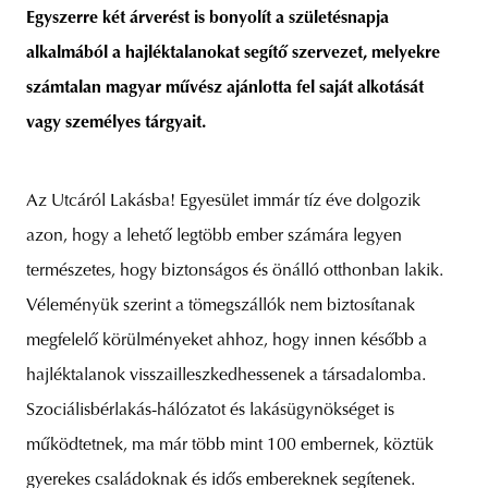
Egyszerre két árverést is bonyolít a születésnapja
alkalmából a hajléktalanokat segítő szervezet, melyekre
számtalan magyar művész ajánlotta fel saját alkotását
unity
budapest
poland
branding
vagy személyes tárgyait.
Az Utcáról Lakásba! Egyesület immár tíz éve dolgozik
azon, hogy a lehető legtöbb ember számára legyen
természetes, hogy biztonságos és önálló otthonban lakik.
Véleményük szerint a tömegszállók nem biztosítanak
megfelelő körülményeket ahhoz, hogy innen később a
hajléktalanok visszailleszkedhessenek a társadalomba.
Szociálisbérlakás-hálózatot és lakásügynökséget is
működtetnek, ma már több mint 100 embernek, köztük
gyerekes családoknak és idős embereknek segítenek.