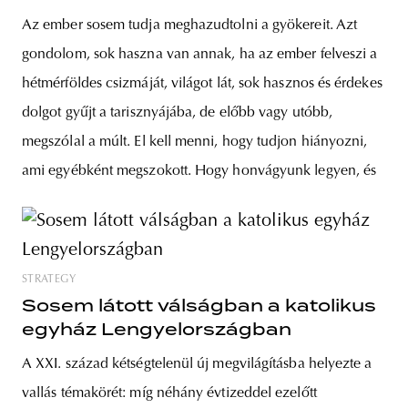
Az ember sosem tudja meghazudtolni a gyökereit. Azt
gondolom, sok haszna van annak, ha az ember felveszi a
hétmérföldes csizmáját, világot lát, sok hasznos és érdekes
dolgot gyűjt a tarisznyájába, de előbb vagy utóbb,
megszólal a múlt. El kell menni, hogy tudjon hiányozni,
ami egyébként megszokott. Hogy honvágyunk legyen, és
STRATEGY
Sosem látott válságban a katolikus
egyház Lengyelországban
A XXI. század kétségtelenül új megvilágításba helyezte a
vallás témakörét: míg néhány évtizeddel ezelőtt