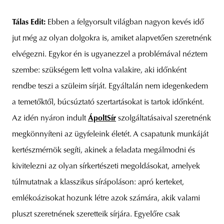
Tálas Edit:
Ebben a felgyorsult világban nagyon kevés idő
jut még az olyan dolgokra is, amiket alapvetően szeretnénk
elvégezni. Egykor én is ugyanezzel a problémával néztem
szembe: szükségem lett volna valakire, aki időnként
rendbe teszi a szüleim sírját. Egyáltalán nem idegenkedem
a temetőktől, búcsúztató szertartásokat is tartok időnként.
Az idén nyáron indult
ÁpoltSír
szolgáltatásaival szeretnénk
megkönnyíteni az ügyfeleink életét. A csapatunk munkáját
kertészmérnök segíti, akinek a feladata megálmodni és
kivitelezni az olyan sírkertészeti megoldásokat, amelyek
túlmutatnak a klasszikus sírápoláson: apró kerteket,
emlékoázisokat hozunk létre azok számára, akik valami
pluszt szeretnének szeretteik sírjára. Egyelőre csak