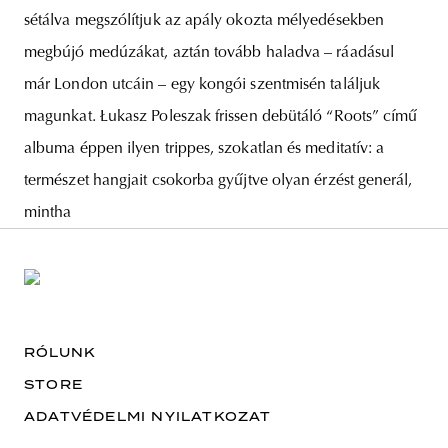
sétálva megszólítjuk az apály okozta mélyedésekben
megbújó medúzákat, aztán tovább haladva – ráadásul
már London utcáin – egy kongói szentmisén találjuk
magunkat. Łukasz Poleszak frissen debütáló “Roots” című
albuma éppen ilyen trippes, szokatlan és meditatív: a
természet hangjait csokorba gyűjtve olyan érzést generál,
mintha
RÓLUNK
STORE
ADATVÉDELMI NYILATKOZAT