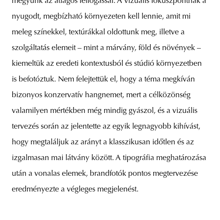
megyünk az átlagos felfogással. A vizuális fókuszpontnak a
nyugodt, megbízható környezeten kell lennie, amit mi
meleg színekkel, textúrákkal oldottunk meg, illetve a
szolgáltatás elemeit – mint a márvány, föld és növények –
kiemeltük az eredeti kontextusból és stúdió környezetben
is befotóztuk. Nem felejtettük el, hogy a téma megkíván
bizonyos konzervatív hangnemet, mert a célközönség
valamilyen mértékben még mindig gyászol, és a vizuális
tervezés során az jelentette az egyik legnagyobb kihívást,
hogy megtaláljuk az arányt a klasszikusan időtlen és az
izgalmasan mai látvány között. A tipográfia meghatározása
után a vonalas elemek, brandfotók pontos megtervezése
eredményezte a végleges megjelenést.