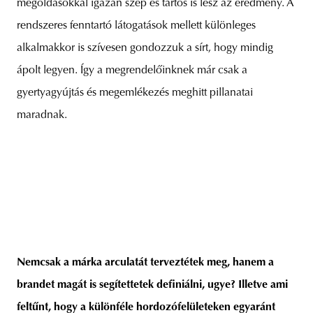
megoldásokkal igazán szép és tartós is lesz az eredmény. A
rendszeres fenntartó látogatások mellett különleges
alkalmakkor is szívesen gondozzuk a sírt, hogy mindig
ápolt legyen. Így a megrendelőinknek már csak a
gyertyagyújtás és megemlékezés meghitt pillanatai
maradnak.
Nemcsak a márka arculatát terveztétek meg, hanem a
brandet magát is segítettetek definiálni, ugye? Illetve ami
feltűnt, hogy a különféle hordozófelületeken egyaránt