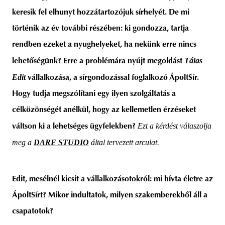
keresik fel elhunyt hozzátartozójuk sírhelyét. De mi
történik az év további részében: ki gondozza, tartja
rendben ezeket a nyughelyeket, ha nekünk erre nincs
unity
budapest
poland
branding
Tálas
lehetőségünk? Erre a problémára nyújt megoldást
Edit
vállalkozása, a sírgondozással foglalkozó ÁpoltSír.
Hogy tudja megszólítani egy ilyen szolgáltatás a
célközönségét anélkül, hogy az kellemetlen érzéseket
Ezt a kérdést válaszolja
váltson ki a lehetséges ügyfelekben?
meg a
DARE STUDIO
által tervezett arculat.
Edit, mesélnél kicsit a vállalkozásotokról: mi hívta életre az
ÁpoltSírt? Mikor indultatok, milyen szakemberekből áll a
csapatotok?