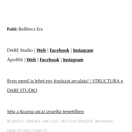
Fotó:
Belléncs Era
DARE Studio |
Web
|
Facebook
|
Instagram
ÁpoltSír |
Web
|
Facebook
|
Instagram
Ilyen menő is lehet egy fogászat arculata! | STRUCTURA x
DARE STUDIO
Séta a Kozma utcai izraelita temetőben
BUSINESS
GRAFIKA
ARCULAT
ARCULATTERVEZÉS
BRANDING
DARE STUDIO
TEMETŐ