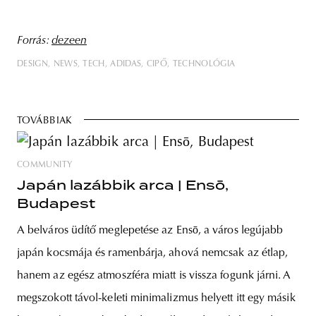
Forrás:
dezeen
DESIGN
NEWS
TECH
ADIDAS
CIPŐ
TECHNOLÓGIA
TOVÁBBIAK
COMMUNITY
Japán lazábbik arca | Ensō,
Budapest
A belváros üdítő meglepetése az Ensō, a város legújabb
japán kocsmája és ramenbárja, ahová nemcsak az étlap,
hanem az egész atmoszféra miatt is vissza fogunk járni. A
megszokott távol-keleti minimalizmus helyett itt egy másik