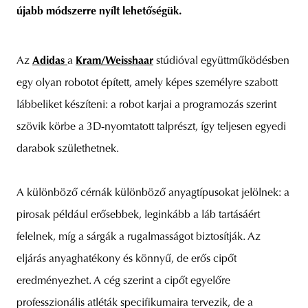
újabb módszerre nyílt lehetőségük.
Az
Adidas
a
Kram/Weisshaar
stúdióval együttműködésben
unity
budapest
poland
branding
egy olyan robotot épített, amely képes személyre szabott
lábbeliket készíteni: a robot karjai a programozás szerint
szövik körbe a 3D-nyomtatott talprészt, így teljesen egyedi
darabok születhetnek.
A különböző cérnák különböző anyagtípusokat jelölnek: a
pirosak például erősebbek, leginkább a láb tartásáért
felelnek, míg a sárgák a rugalmasságot biztosítják. Az
eljárás anyaghatékony és könnyű, de erős cipőt
eredményezhet. A cég szerint a cipőt egyelőre
professzionális atléták specifikumaira tervezik, de a