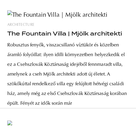
ARCHITECTURE
The Fountain Villa | Mjölk architekti
Robusztus fenyők, visszacsillanó víztükör és közelben
áramló folyóillat: ilyen idilli környezetben helyezkedik el
ez a Csehszlovák Köztársaság idejéből fennmaradt villa,
amelynek a cseh Mjölk architekti adott új életet. A
szökőkúttal rendelkező villa egy felújított hétvégi családi
ház, amely még az első Csehszlovák Köztársaság korában
épült. Fényét az idők során már