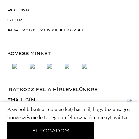
RÓLUNK
STORE
ADATVÉDELMI NYILATKOZAT
KÖVESS MINKET
IRATKOZZ FEL A HÍRLEVELÜNKRE
EMAIL CÍM
A weboldal sütiket (cookie-kat) használ, hogy biztonságos
A feliratkozással elfogadja az Általános Szerződési Feltételeket és kijelenti,
böngészés mellett a legjobb felhasználói élményt nyújtsa.
hogy elolvasta az Adatvédelmi nyilatkozatot.
ELFOGADOM