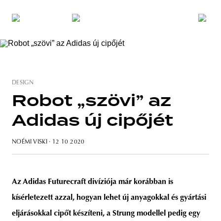
DESIGN
Robot „szövi” az
Adidas új cipőjét
NOÉMI VISKI
· 12 10 2020
Az Adidas Futurecraft divíziója már korábban is
kísérletezett azzal, hogyan lehet új anyagokkal és gyártási
eljárásokkal cipőt
készíteni
, a Strung modellel pedig egy