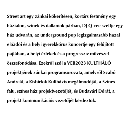
Street art egy zánkai kőkerítésen, kortárs festmény egy
házfalon, színek és dallamok párban, DJ Q-cee szettje egy
unity
budapest
poland
branding
ház udvarán, az underground pop legizgalmasabb hazai
előadói és a helyi gyerekkórus koncertje egy felújított
pajtában, a helyi értékek és a progresszív művészet
összefonódása. Ezekről szól a VEB2023 KULTHÁLÓ
projektjének zánkai programsorozata, amelyről Szabó
Andreát, a Kisbirtok Kultbázis megálmodóját, a Színes
falu, színes ház projektvezetőjét, és Budavári Dórát, a
projekt kommunikációs vezetőjét kérdeztük.