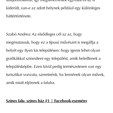
tulajdonosaival, így megismerhették egymást és az is
kiderült, van-e az adott helynek például egy különleges
háttértörténete.
Szabó Andrea: Az elsődleges cél az az, hogy
megmutassuk, hogy ez a típusú művészet is megállja a
helyét egy ilyen kis településen: hogy igenis lehet olyan
grafikákkal színesíteni egy települést, amik beleillenek a
településképbe. Ezen kívül pedig természetesen van egy
turisztikai vonzata, szeretnénk, ha lennének olyan művek,
amik miatt eljönnek a faluba.
Színes falu, színes ház #1 | Facebook-esemény