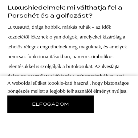
Luxushiedelmek: mi válthatja fel a
Porschét és a golfozást?
Luxusautó, drága hobbik, márkás ruhák – az idők
kezdetétől léteznek olyan dolgok, amelyeket kizárólag a
tehetős rétegek engedhetnek meg maguknak, és amelyek
nemcsak funkcionalitásukban, hanem szimbolikus
jelentésükkel is szolgálják a birtokosukat. Az ilyesfajta
dolgokra használatos kifejezés a státuszszimbólum, ami
A weboldal sütiket (cookie-kat) használ, hogy biztonságos
szavak nélkül elárulja a tulajdonosáról, hogy az minden
böngészés mellett a legjobb felhasználói élményt nyújtsa.
bizonnyal rendelkezik bizonyos mennyiségű
ELFOGADOM