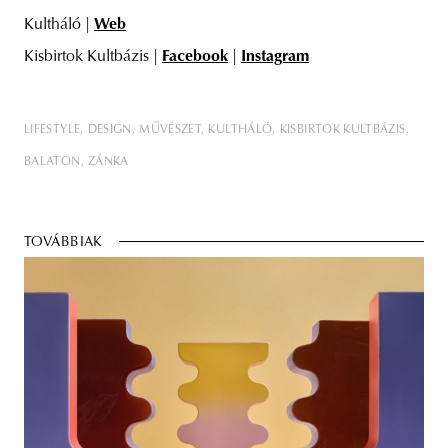
Kultháló |
Web
Kisbirtok Kultbázis |
Facebook
|
Instagram
LIFESTYLE
DESIGN
MŰVÉSZET
KULTHÁLÓ
KISBIRTOK KULTBÁZIS
BALATON
ZÁNKA
TOVÁBBIAK