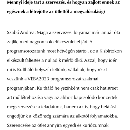
Mennyi ideje tart a szervezés, és hogyan zajlott ennek az
egésznek a létrejötte az ötlettől a megvalósulásig?
Szabó Andrea: Maga a szervezési folyamat már január óta
zajlik, mert nagyon sok előkészülettel járt. A
programsorozatunk most hétvégén startol, de a Kisbirtokon
elkészült falfestés a nulladik mérföldkő. Azzal, hogy idén
mi is Kultháló helyszín lettünk, vállaltuk, hogy részt
veszünk a VEBA2023 programsorozat szakmai
programjában. Kultháló helyszínként nem csak hat street
art mű létrehozása vagy az ahhoz kapcsolódó koncertek
megszervezése a feladatunk, hanem az is, hogy belátást
engedjünk a közönség számára az alkotói folyamatokba.
Szerencsére az ötlet annyira egyedi és kuriózumnak