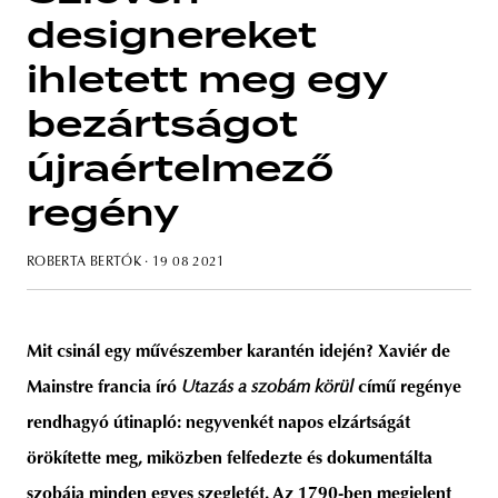
designereket
ihletett meg egy
bezártságot
unity
budapest
poland
branding
újraértelmező
regény
ROBERTA BERTÓK
· 19 08 2021
Mit csinál egy művészember karantén idején? Xaviér de
Mainstre francia író
Utazás a szobám körül
című regénye
rendhagyó útinapló: negyvenkét napos elzártságát
örökítette meg, miközben felfedezte és dokumentálta
szobája minden egyes szegletét. Az 1790-ben megjelent