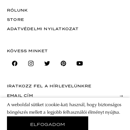
RÓLUNK
STORE
ADATVÉDELMI NYILATKOZAT
KÖVESS MINKET
IRATKOZZ FEL A HÍRLEVELÜNKRE
EMAIL CÍM
A weboldal sütiket (cookie-kat) használ, hogy biztonságos
A feliratkozással elfogadja az Általános Szerződési Feltételeket és kijelenti,
böngészés mellett a legjobb felhasználói élményt nyújtsa.
hogy elolvasta az Adatvédelmi nyilatkozatot.
ELFOGADOM