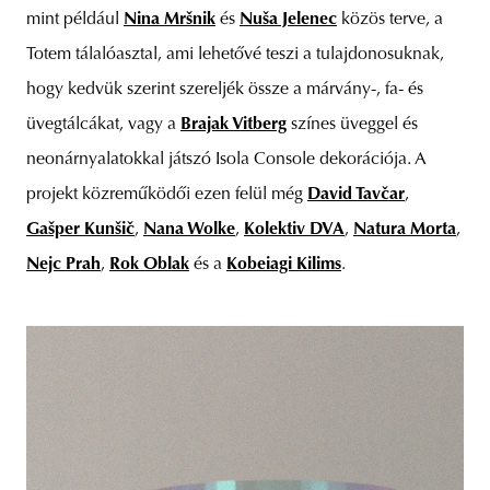
mint például
Nina Mršnik
és
Nuša Jelenec
közös terve, a
Totem tálalóasztal, ami lehetővé teszi a tulajdonosuknak,
hogy kedvük szerint szereljék össze a márvány-, fa- és
üvegtálcákat, vagy a
Brajak Vitberg
színes üveggel és
neonárnyalatokkal játszó Isola Console dekorációja. A
projekt közreműködői ezen felül még
David Tavčar
,
Gašper Kunšič
,
Nana Wolke
,
Kolektiv DVA
,
Natura Morta
,
Nejc Prah
,
Rok Oblak
és a
Kobeiagi Kilims
.