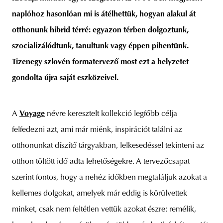
naplóhoz hasonlóan mi is átélhettük, hogyan alakul át
otthonunk hibrid térré: egyazon térben dolgoztunk,
szocializálódtunk, tanultunk vagy éppen pihentünk.
Tizenegy szlovén formatervező most ezt a helyzetet
gondolta újra saját eszközeivel.
A
Voyage
névre keresztelt kollekció legfőbb célja
felfedezni azt, ami már miénk, inspirációt találni az
otthonunkat díszítő tárgyakban, lelkesedéssel tekinteni az
otthon töltött idő adta lehetőségekre. A tervezőcsapat
szerint fontos, hogy a nehéz időkben megtaláljuk azokat a
kellemes dolgokat, amelyek már eddig is körülvettek
minket, csak nem feltétlen vettük azokat észre: remélik,