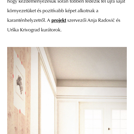
hogy kezdeményezésük során többen fedezik fel újra saját
környezetüket és pozitívabb képet alkotnak a
karanténhelyzetről. A
projekt
szervezői Anja Radović és
Urška Krivograd kurátorok.