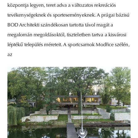
központja legyen, teret adva a változatos rekreációs
tevékenységeknek és sporteseményeknek. A prágai bázisú
BOD Architekti szándékosan tartotta távol magát a
megalomán megoldásoktól, tiszteletben tartva a kisvárosi
léptékű település méreteit. A sportcsarnok Modřice szélén,
az