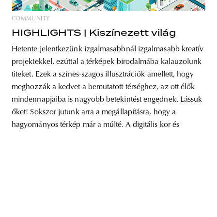
COMMUNITY
HIGHLIGHTS | Kiszínezett világ
Hetente jelentkezünk izgalmasabbnál izgalmasabb kreatív
unity
budapest
poland
branding
projektekkel, ezúttal a térképek birodalmába kalauzolunk
titeket. Ezek a színes-szagos illusztrációk amellett, hogy
meghozzák a kedvet a bemutatott térséghez, az ott élők
mindennapjaiba is nagyobb betekintést engednek. Lássuk
őket! Sokszor jutunk arra a megállapításra, hogy a
hagyományos térkép már a múlté. A digitális kor és