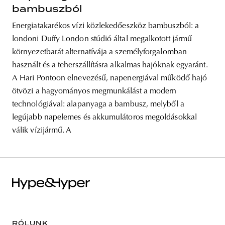
bambuszból
Energiatakarékos vízi közlekedőeszköz bambuszból: a
londoni Duffy London stúdió által megalkotott jármű
környezetbarát alternatívája a személyforgalomban
használt és a teherszállításra alkalmas hajóknak egyaránt.
A Hari Pontoon elnevezésű, napenergiával működő hajó
ötvözi a hagyományos megmunkálást a modern
technológiával: alapanyaga a bambusz, melyből a
legújabb napelemes és akkumulátoros megoldásokkal
válik vízijármű. A
RÓLUNK