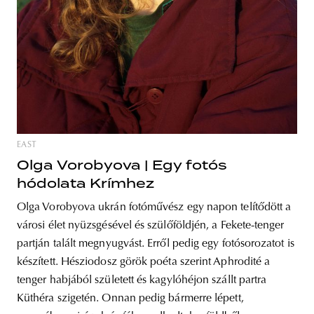
EAST
Olga Vorobyova | Egy fotós
hódolata Krímhez
Olga Vorobyova ukrán fotóművész egy napon telítődött a
városi élet nyüzsgésével és szülőföldjén, a Fekete-tenger
partján talált megnyugvást. Erről pedig egy fotósorozatot is
készített. Hésziodosz görök poéta szerint Aphrodité a
tenger habjából született és kagylóhéjon szállt partra
Küthéra szigetén. Onnan pedig bármerre lépett,