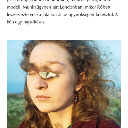
pszichológiát tanul Budapesten, mellette pedig keresett
modell. Munkaügyben járt Londonban, mikor Róbert
leszervezte vele a találkozót az ügynökségén keresztül. A
kép egy napsütéses,