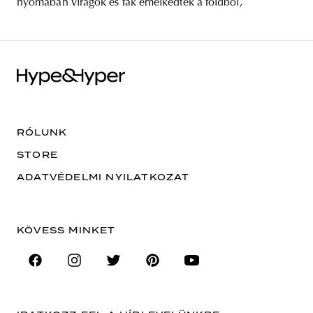
nyomában virágok és fák emelkedtek a földből,
RÓLUNK
STORE
ADATVÉDELMI NYILATKOZAT
KÖVESS MINKET