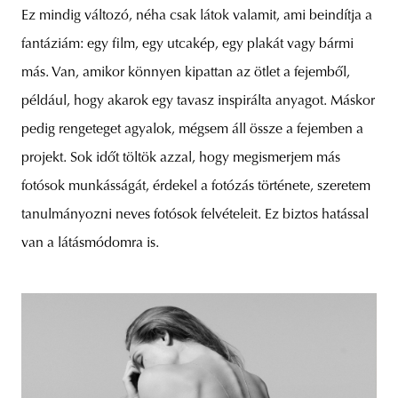
Ez mindig változó, néha csak látok valamit, ami beindítja a
fantáziám: egy film, egy utcakép, egy plakát vagy bármi
más. Van, amikor könnyen kipattan az ötlet a fejemből,
például, hogy akarok egy tavasz inspirálta anyagot. Máskor
pedig rengeteget agyalok, mégsem áll össze a fejemben a
projekt. Sok időt töltök azzal, hogy megismerjem más
fotósok munkásságát, érdekel a fotózás története, szeretem
tanulmányozni neves fotósok felvételeit. Ez biztos hatással
van a látásmódomra is.