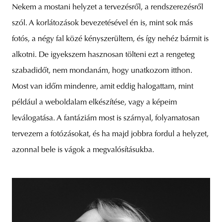
Nekem a mostani helyzet a tervezésről, a rendszerezésről
szól. A korlátozások bevezetésével én is, mint sok más
fotós, a négy fal közé kényszerültem, és így nehéz bármit is
alkotni. De igyekszem hasznosan tölteni ezt a rengeteg
szabadidőt, nem mondanám, hogy unatkozom itthon.
Most van időm mindenre, amit eddig halogattam, mint
például a weboldalam elkészítése, vagy a képeim
leválogatása. A fantáziám most is szárnyal, folyamatosan
tervezem a fotózásokat, és ha majd jobbra fordul a helyzet,
azonnal bele is vágok a megvalósításukba.