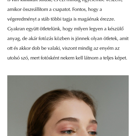
amikor összeállítom a csapatot. Fontos, hogy a
végeredményt a stáb többi tagja is magáénak érezze.
Gyakran együtt ötletelünk, hogy milyen legyen a készülő
anyag, de akár fotózás közben is jönnek olyan ötletek, amit
ott és akkor dob be valaki, viszont mindig az enyém az
utolsó szó, mert fotósként nekem kell látnom a teljes képet.