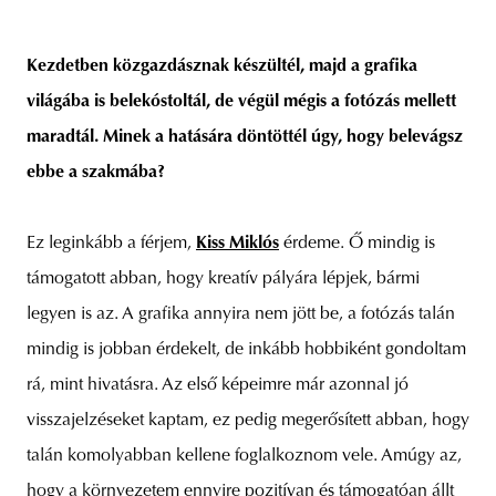
Kezdetben közgazdásznak készültél, majd a grafika
világába is belekóstoltál, de végül mégis a fotózás mellett
maradtál. Minek a hatására döntöttél úgy, hogy belevágsz
ebbe a szakmába?
Ez leginkább a férjem,
Kiss Miklós
érdeme. Ő mindig is
támogatott abban, hogy kreatív pályára lépjek, bármi
legyen is az. A grafika annyira nem jött be, a fotózás talán
mindig is jobban érdekelt, de inkább hobbiként gondoltam
rá, mint hivatásra. Az első képeimre már azonnal jó
visszajelzéseket kaptam, ez pedig megerősített abban, hogy
talán komolyabban kellene foglalkoznom vele. Amúgy az,
hogy a környezetem ennyire pozitívan és támogatóan állt