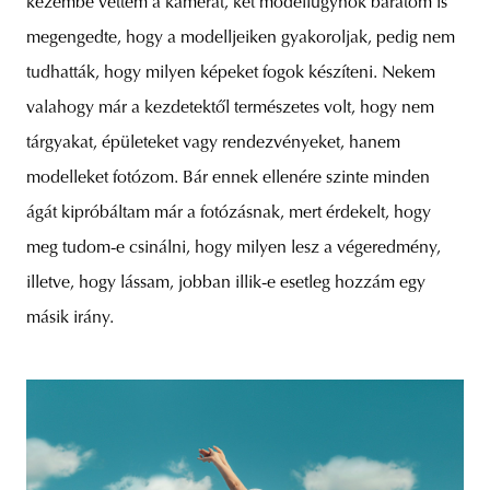
kezembe vettem a kamerát, két modellügynök barátom is
megengedte, hogy a modelljeiken gyakoroljak, pedig nem
tudhatták, hogy milyen képeket fogok készíteni. Nekem
valahogy már a kezdetektől természetes volt, hogy nem
tárgyakat, épületeket vagy rendezvényeket, hanem
modelleket fotózom. Bár ennek ellenére szinte minden
ágát kipróbáltam már a fotózásnak, mert érdekelt, hogy
meg tudom-e csinálni, hogy milyen lesz a végeredmény,
illetve, hogy lássam, jobban illik-e esetleg hozzám egy
másik irány.