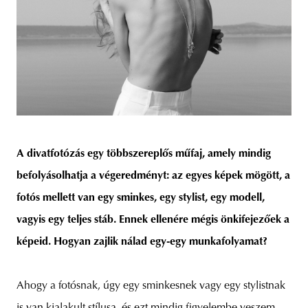
A divatfotózás egy többszereplős műfaj, amely mindig
befolyásolhatja a végeredményt: az egyes képek mögött, a
fotós mellett van egy sminkes, egy stylist, egy modell,
vagyis egy teljes stáb. Ennek ellenére mégis önkifejezőek a
képeid. Hogyan zajlik nálad egy-egy munkafolyamat?
Ahogy a fotósnak, úgy egy sminkesnek vagy egy stylistnak
is van kialakult stílusa, és ezt mindig figyelembe veszem,