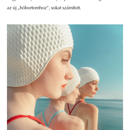
az új „hóbortomhoz”, sokat számított.