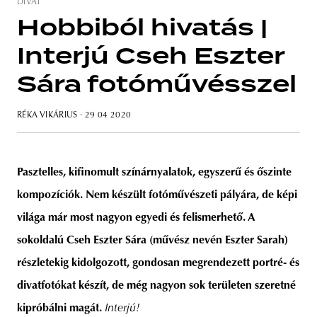
DIVAT
Hobbiból hivatás |
Interjú Cseh Eszter
unity
budapest
poland
branding
Sára fotóművésszel
RÉKA VIKÁRIUS
· 29 04 2020
Pasztelles, kifinomult színárnyalatok, egyszerű és őszinte
kompozíciók. Nem készült fotóművészeti pályára, de képi
világa már most nagyon egyedi és felismerhető. A
sokoldalú Cseh Eszter Sára (művész nevén Eszter Sarah)
részletekig kidolgozott, gondosan megrendezett portré- és
divatfotókat készít, de még nagyon sok területen szeretné
kipróbálni magát.
Interjú!