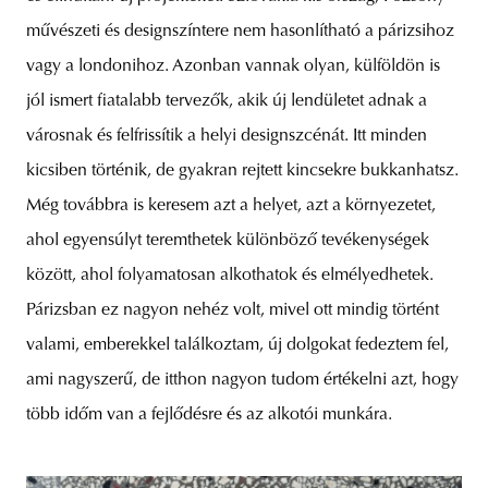
művészeti és designszíntere nem hasonlítható a párizsihoz
vagy a londonihoz. Azonban vannak olyan, külföldön is
jól ismert fiatalabb tervezők, akik új lendületet adnak a
városnak és felfrissítik a helyi designszcénát. Itt minden
kicsiben történik, de gyakran rejtett kincsekre bukkanhatsz.
Még továbbra is keresem azt a helyet, azt a környezetet,
ahol egyensúlyt teremthetek különböző tevékenységek
között, ahol folyamatosan alkothatok és elmélyedhetek.
Párizsban ez nagyon nehéz volt, mivel ott mindig történt
valami, emberekkel találkoztam, új dolgokat fedeztem fel,
ami nagyszerű, de itthon nagyon tudom értékelni azt, hogy
több időm van a fejlődésre és az alkotói munkára.