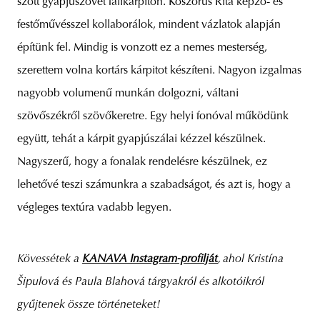
szőtt gyapjúszövet falikárpiton. Koszorús Rita képző- és
festőművésszel kollaborálok, mindent vázlatok alapján
építünk fel. Mindig is vonzott ez a nemes mesterség,
szerettem volna kortárs kárpitot készíteni. Nagyon izgalmas
nagyobb volumenű munkán dolgozni, váltani
szövőszékről szövőkeretre. Egy helyi fonóval működünk
együtt, tehát a kárpit gyapjúszálai kézzel készülnek.
Nagyszerű, hogy a fonalak rendelésre készülnek, ez
lehetővé teszi számunkra a szabadságot, és azt is, hogy a
végleges textúra vadabb legyen.
Kövessétek a
KANAVA Instagram-profilját
, ahol Kristína
Šipulová és Paula Blahová tárgyakról és alkotóikról
gyűjtenek össze történeteket!