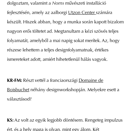
dolgoztam, valamint a
Norns
művészeti installáció
fejlesztésén, amely az aalborgi
Utzon Center
számára
készült. Hiszek abban, hogy a munka során kapott bizalom
nagyon erős töltetet ad. Megtanultam a kézi szövés teljes
folyamatát, amelyből a mai napig sokat merítek. Az, hogy
részese lehettem a teljes designfolyamatnak, értékes
ismereteket adott, amiért hihetetlenül hálás vagyok.
KR-FM:
Részt vettél a franciaországi
Domaine de
Boisbuchet
néhány designworkshopján. Melyekre esett a
választásod?
KS:
Az volt az egyik legjobb döntésem. Rengeteg impulzus
ért, és a hely maga is olyan, mint egy álom. Két