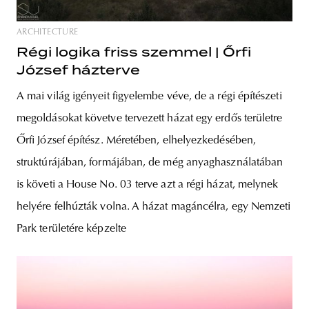
ARCHITECTURE
Régi logika friss szemmel | Őrfi
József házterve
A mai világ igényeit figyelembe véve, de a régi építészeti
megoldásokat követve tervezett házat egy erdős területre
Őrfi József építész. Méretében, elhelyezkedésében,
struktúrájában, formájában, de még anyaghasználatában
is követi a House No. 03 terve azt a régi házat, melynek
helyére felhúzták volna. A házat magáncélra, egy Nemzeti
Park területére képzelte