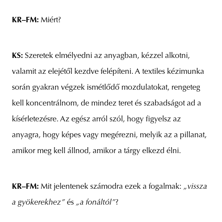
KR–FM:
Miért?
KS:
Szeretek elmélyedni az anyagban, kézzel alkotni,
valamit az elejétől kezdve felépíteni. A textiles kézimunka
során gyakran végzek ismétlődő mozdulatokat, rengeteg
kell koncentrálnom, de mindez teret és szabadságot ad a
kísérletezésre. Az egész arról szól, hogy figyelsz az
anyagra, hogy képes vagy megérezni, melyik az a pillanat,
amikor meg kell állnod, amikor a tárgy elkezd élni.
KR–FM:
Mit jelentenek számodra ezek a fogalmak:
„vissza
a gyökerekhez”
és
„a fonáltól”
?