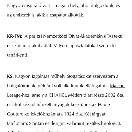
Nagyon inspiráló volt – maga a hely, ahol dolgoztunk, és
az emberek is, akik a csapatot alkották.
KR-FM:
A
párizsi Nemzetközi Divat Akadémián (IFA)
textil
és színtan órákat adtál. Milyen tapasztalatokat szereztél
tanárként?
KS:
Nagyon izgalmas műhelylátogatásokat szerveztem a
hallgatóimnak, például volt alkalmunk ellátogatni a
Maison
Lesage
-hez, amely a
CHANEL Métiers d’art
része 2002 óta,
és ahol kézzel hímzett anyagok készülnek az Haute
Couture kollekciók számára 1924 óta. Két tárgyat
tanítottam: Színtan és designt, valamint Textiltechnológiát.