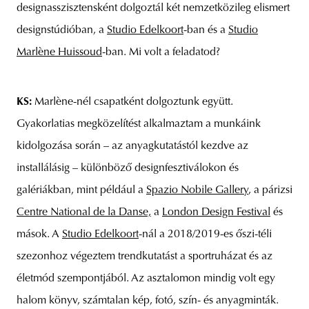
designasszisztensként dolgoztál két nemzetközileg elismert
designstúdióban, a
Studio Edelkoort
-ban és a
Studio
Marlène Huissoud
-ban. Mi volt a feladatod?
KS:
Marlène-nél csapatként dolgoztunk együtt.
Gyakorlatias megközelítést alkalmaztam a munkáink
kidolgozása során – az anyagkutatástól kezdve az
installálásig – különböző designfesztiválokon és
galériákban, mint például a
Spazio Nobile Gallery
, a párizsi
Centre National de la Danse,
a
London Design Festival
és
mások. A
Studio Edelkoort
-nál a 2018/2019-es őszi-téli
szezonhoz végeztem trendkutatást a sportruházat és az
életmód szempontjából. Az asztalomon mindig volt egy
halom könyv, számtalan kép, fotó, szín- és anyagminták.