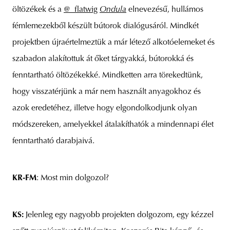
öltözékek és a
@_flatwig
Ondula
elnevezésű, hullámos
fémlemezekből készült bútorok dialógusáról. Mindkét
projektben újraértelmeztük a már létező alkotóelemeket és
szabadon alakítottuk át őket tárgyakká, bútorokká és
fenntartható öltözékekké. Mindketten arra törekedtünk,
hogy visszatérjünk a már nem használt anyagokhoz és
azok eredetéhez, illetve hogy elgondolkodjunk olyan
módszereken, amelyekkel átalakíthatók a mindennapi élet
fenntartható darabjaivá.
KR-FM
: Most min dolgozol?
KS:
Jelenleg egy nagyobb projekten dolgozom, egy kézzel