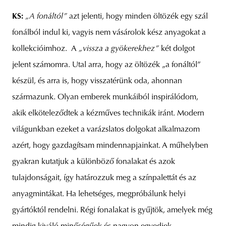
KS:
„A fonáltól”
azt jelenti, hogy minden öltözék egy szál
fonálból indul ki, vagyis nem vásárolok kész anyagokat a
kollekcióimhoz. A
„vissza a gyökerekhez”
két dolgot
jelent számomra. Utal arra, hogy az öltözék „a fonáltól”
készül, és arra is, hogy visszatérünk oda, ahonnan
származunk. Olyan emberek munkáiból inspirálódom,
akik elköteleződtek a kézműves technikák iránt. Modern
világunkban ezeket a varázslatos dolgokat alkalmazom
azért, hogy gazdagítsam mindennapjainkat. A műhelyben
gyakran kutatjuk a különböző fonalakat és azok
tulajdonságait, így határozzuk meg a színpalettát és az
anyagmintákat. Ha lehetséges, megpróbálunk helyi
gyártóktól rendelni. Régi fonalakat is gyűjtök, amelyek még