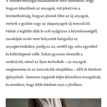
A Textiltechnológia-előadásokon arról tanítottam, hogy
hogyan készülnek az anyagok, mit jelent ma a
fenntarthatóság, hogyan jönnek létre az új anyagok,
melyek a gyártás vagy az alapanyagok új innovációi.
Habár a legtöbb diák le volt nyűgözve a kézművességtől,
munkájuk során nem helyeztek hangsúlyt az
anyagtechnikákra, pedig ez az, amitől egy ruha egyedivé
és különlegessé válik. Sokan gyorsan elvesztik a
motivációt, mivel az ilyen technikák – az anyagok
megismerése és az innovációk elsajátítása – időt és türelmet
igényelnek. Ismerem napjaink teljes kézműves mozgalmát,
és remélem, hogy több értelmet nyer a jövőben.