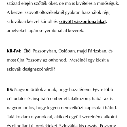
század elején szőtték őket, de ma is kivételes a minőségük.
A kézzel szövött öltözékeknél gyakran használok régi,
szlovákiai kézzel kártolt és
szövött vászonfonalakat,
amelyeket japán selyemfonállal keverek.
KR-FM:
Éltél Pozsonyban, Oslóban, majd Párizsban, és
most újra Pozsony az otthonod. Mesélnél egy kicsit a
szlovák designszcénáról?
KS:
Nagyon örülök annak, hogy hazatértem. Egyre több
céltudatos és inspiráló emberrel találkozom, habár az is
nagyon fontos, hogy legyen nemzetközi kapcsolati hálód.
Találkoztam olyanokkal, akikkel együtt szeretnénk alkotni
és elindítani új projekteket. Szlovákia kis ország, Pozsony