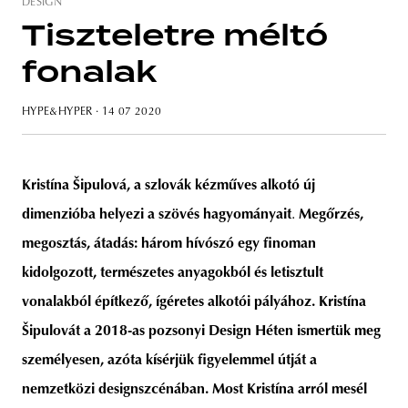
DESIGN
Tiszteletre méltó
fonalak
HYPE&HYPER
· 14 07 2020
Kristína Šipulová, a szlovák kézműves alkotó új
dimenzióba helyezi a szövés hagyományait
.
Megőrzés,
megosztás, átadás: három hívószó egy finoman
kidolgozott, természetes anyagokból és letisztult
vonalakból építkező, ígéretes alkotói pályához. Kristína
Šipulovát a 2018-as pozsonyi Design Héten ismertük meg
személyesen, azóta kísérjük
figyelemmel
útját a
nemzetközi designszcénában. Most Kristína arról mesél