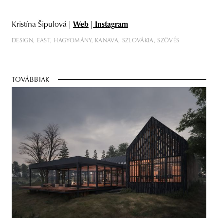
Kristína Šipulová |
Web
|
Instagram
DESIGN
EAST
HAGYOMÁNY
KANAVA
SZLOVÁKIA
SZÖVÉS
TOVÁBBIAK