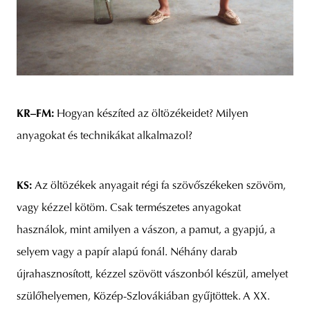
KR–FM:
Hogyan készíted az öltözékeidet? Milyen
anyagokat és technikákat alkalmazol?
KS:
Az öltözékek anyagait régi fa szövőszékeken szövöm,
vagy kézzel kötöm. Csak természetes anyagokat
használok, mint amilyen a vászon, a pamut, a gyapjú, a
selyem vagy a papír alapú fonál. Néhány darab
újrahasznosított, kézzel szövött vászonból készül, amelyet
szülőhelyemen, Közép-Szlovákiában gyűjtöttek. A XX.