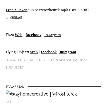
Ezen a linken
ti is beszerezhetitek saját Tisza SPORT
cipőtöket!
Tisza
Web
|
Facebook
|
Instagram
Flying Objects
Web
|
Facebook
|
Instagram
DESIGN
CIPŐ
FLYING OBJECTS
HÚNFALVI ANDRÁS
TISZA
TISZA SPORT
TOVÁBBIAK
ART