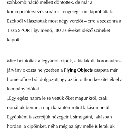
színkombináció mellett döntöttek, de már a
koncepciótervezés során is rengeteg színt kipróbáltak.
Ezekből választottak most négy verziót – erre a szezonra a
Tisza SPORT így menő, ’80-as éveket idéző színeket
kapott.
Mire befutottak a legyártott cipők, a kialakult, koronavírus-
járvány okozta helyzetben a
Flying Objects
csapata már
home office-ból dolgozott, így aztán otthon készítették el a
kampányfotókat.
„Egy egész napra le se vettük őket magunkról, csak
csináltuk benne a napi karantén-rutint lakáson belül.
Egyébként is szeretjük nézegetni, simogatni, lakásban
hordani a cipőinket, néha még az ágy mellé is lerakjuk