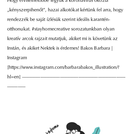
Hogy elviselhetőbbé tegyük a koronavírus okozta
„kényszerpihenőt”, hazai alkotókat kértünk fel arra, hogy
rendezzék be saját ízlésük szerint ideális karantén-
otthonukat. #stayhomecreative sorozatunkban olyan
kreatív arcok rajzait mutatjuk, akiket mi is követünk az
Instán, és akiket Nektek is érdemes! Bakos Barbara |
Instagram
[https://www.instagram.com/barbarabakos_illustration/?
hl=en] --------------------------------------------------------------------
------------