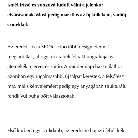
ismét frissé és vonzóvá tudott válni a jelenkor
elvárásainak.
Most pedig már itt is az új kollekció, vadiúj
színekkel.
unity
budapest
poland
branding
Az eredeti Tisza SPORT cipő főbb design elemeit
megtartották, ahogy a korabeli felirat tipográfiáját is
átemelték a tervezés során. A mindennapi használathoz
azonban egy rugalmasabb, új talpat kerestek, a felsőrész
maximális kényeleméért pedig egy anyagában strukturált,
rendkívül puha bőrt választottak.
Első körben egy szolidabb, az eredetire hajazó fehér-kék