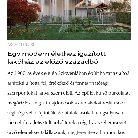
ARCHITECTURE
Egy modern élethez igazított
lakóház az előző századból
Az 1900-as évek elején Szlovéniában épült házat az a2o2
arhitekti újította fel, értékőrző és fenntarthatósági
szempontokat tartva szem előtt. Az épület külső burkolatát
megőrizték, míg a tulajdonosok az ablakokat restaurátor
segítségével felújították. Az átalakításokat hangsúlyosan
kiemelték: a letisztult belső terek a régi ház szellemiségét
őrző elemekkel találkoznak, megteremtve a harmonikus