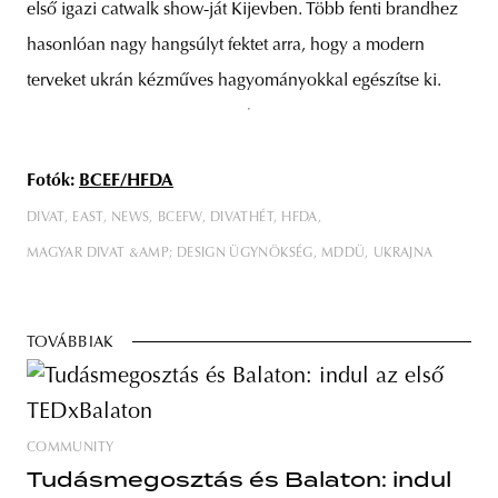
első igazi catwalk show-ját Kijevben. Több fenti brandhez
hasonlóan nagy hangsúlyt fektet arra, hogy a modern
terveket ukrán kézműves hagyományokkal egészítse ki.
Fotók:
BCEF/HFDA
DIVAT
EAST
NEWS
BCEFW
DIVATHÉT
HFDA
MAGYAR DIVAT &AMP; DESIGN ÜGYNÖKSÉG
MDDÜ
UKRAJNA
TOVÁBBIAK
COMMUNITY
Tudásmegosztás és Balaton: indul