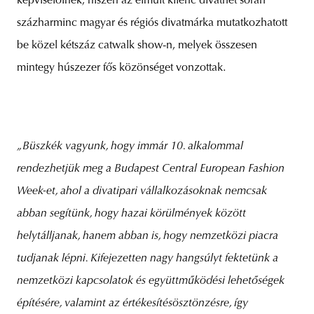
képviselőinek, hiszen az elmúlt kilenc divathét során
százharminc magyar és régiós divatmárka mutatkozhatott
be közel kétszáz catwalk show-n, melyek összesen
mintegy húszezer fős közönséget vonzottak.
„Büszkék vagyunk, hogy immár 10. alkalommal
rendezhetjük meg a Budapest Central European Fashion
Week-et, ahol a divatipari vállalkozásoknak nemcsak
abban segítünk, hogy hazai körülmények között
helytálljanak, hanem abban is, hogy nemzetközi piacra
tudjanak lépni. Kifejezetten nagy hangsúlyt fektetünk a
nemzetközi kapcsolatok és együttműködési lehetőségek
építésére, valamint az értékesítésösztönzésre, így