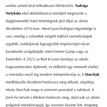
szürke színek közt felbukkanó élénkvörös.
Yadviga
Netyksha
első debütálásával mindjárt megnyerte a
legígéretesebb fiatal tehetségnek járó díjat az ukrán
divathéten 2016-ban. Mivel pszichológiai végzettsége is
van, mindig a sziluettek mögött rejtőző személyiségek
izgatták, márkájának legnagyobb inspirációját olyan
karakterek szolgáltatják, mint Forrest Gump vagy az
Esőember. A 2023-as Red Is Love darabjai az ukrán
hagyományokra építenek, és előkerül egy nemzeti viselet,
a visivánka nevű ing modern interpretációja is. A
Starchak
intellektuális divatként határozza meg stílusát, alapítója,
Maria Starchak maga is szívesen provokál a ruháival. A
jövő évi terveit a félelem határozta meg, akárcsak az ukrán
polgárok mindennapját, így nyersen őszinte lett, rengeteg