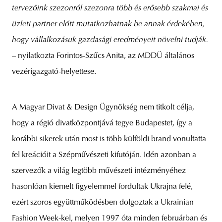
tervezőink szezonról szezonra több és erősebb szakmai és
üzleti partner előtt mutatkozhatnak be annak érdekében,
hogy vállalkozásuk gazdasági eredményeit növelni tudják.
– nyilatkozta Forintos-Szűcs Anita, az MDDÜ általános
vezérigazgató-helyettese.
A Magyar Divat & Design Ügynökség nem titkolt célja,
hogy a régió divatközpontjává tegye Budapestet, így a
korábbi sikerek után most is több külföldi brand vonultatta
fel kreációit a Szépművészeti kifutóján. Idén azonban a
szervezők a világ legtöbb művészeti intézményéhez
hasonlóan kiemelt figyelemmel fordultak Ukrajna felé,
ezért szoros együttműködésben dolgoztak a Ukrainian
Fashion Week-kel, melyen 1997 óta minden februárban és