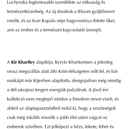
Luchynska legfontosabb szemlélete az etikusság és
természetközeliség. Az új darabok a Bloom gyűjtőnevet
viselik, és az Ivan Kupala népi hagyománya ihlette őket,
ami az ember és a természet kapcsolatát ünnepli.
A
Kir Khartley
alapítója, Kyrylo Kharitontsev a jelenleg
orosz megszállás alatt álló Krím-félszigeten nőtt fel, és bár
márkáját már Kijevben alapította, designjaiban még mindig
a dél-ukrajnai tengeri energiák pulzálnak. A jövő évi
kollekció nem meglepő módon a Freedom nevet viseli, és
abból az alaptapasztalatból indul ki, hogy a veszteségek
csak még inkább növelik a jobb élet utáni vágyat az
emberek szívében. Ezt jelképezi a bézs, fekete, fehér és