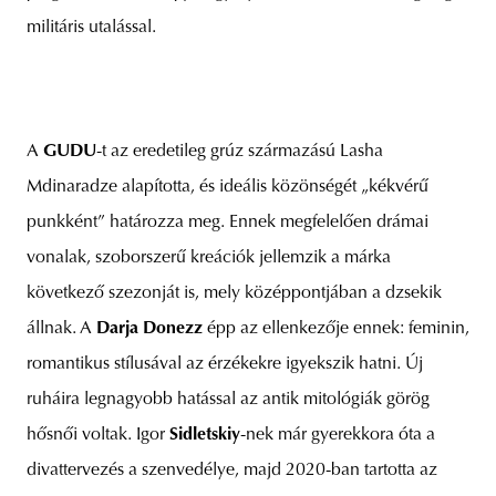
militáris utalással.
A
GUDU
-t az eredetileg grúz származású Lasha
Mdinaradze alapította, és ideális közönségét „kékvérű
punkként” határozza meg. Ennek megfelelően drámai
vonalak, szoborszerű kreációk jellemzik a márka
következő szezonját is, mely középpontjában a dzsekik
állnak. A
Darja Donezz
épp az ellenkezője ennek: feminin,
romantikus stílusával az érzékekre igyekszik hatni. Új
ruháira legnagyobb hatással az antik mitológiák görög
hősnői voltak. Igor
Sidletskiy
-nek már gyerekkora óta a
divattervezés a szenvedélye, majd 2020-ban tartotta az