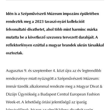
Idén is a Szépművészeti Múzeum impozáns épületében
rendezték meg a 2023 tavaszi-nyári kollekcióit
unity
budapest
poland
branding
felvonultató divathetet, ahol több mint harminc márka
mutatta be a következő szezonra tervezett darabjait. A
reflektorfényen ezúttal a magyar brandek ukrán társaikkal
osztoztak.
Augusztus 9. és szeptember 4. közt újra az év legtrendibb
rendezvénye miatt nyüzsgött a Szépművészeti Múzeum:
immár tizedik alkalommal rendezte meg a Magyar Divat &
Dizájn Ügynökség a Budapest Central European Fashion
Week-et. A lehetőség óriási jelentőségű az iparág