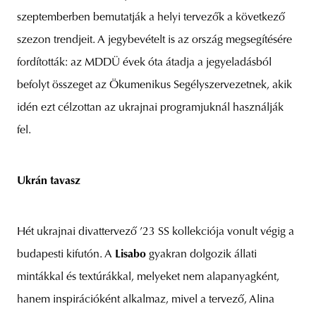
szeptemberben bemutatják a helyi tervezők a következő
szezon trendjeit. A jegybevételt is az ország megsegítésére
fordították: az MDDÜ évek óta átadja a jegyeladásból
befolyt összeget az Ökumenikus Segélyszervezetnek, akik
idén ezt célzottan az ukrajnai programjuknál használják
fel.
Ukrán tavasz
Hét ukrajnai divattervező ’23 SS kollekciója vonult végig a
budapesti kifutón. A
Lisabo
gyakran dolgozik állati
mintákkal és textúrákkal, melyeket nem alapanyagként,
hanem inspirációként alkalmaz, mivel a tervező, Alina