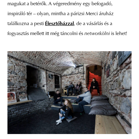
magukat a betérők. A végeredmény egy befogadó,
inspiráló tér – olyan, mintha a párizsi Merci áruház
találkozna a pesti
Élesztőházzal
, de a vásárlás és a
fogyasztás mellett itt még táncolni és
networkölni
is lehet!