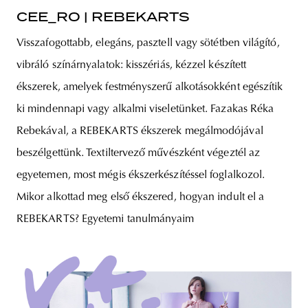
CEE_RO | REBEKARTS
Visszafogottabb, elegáns, pasztell vagy sötétben világító,
vibráló színárnyalatok: kisszériás, kézzel készített
ékszerek, amelyek festményszerű alkotásokként egészítik
ki mindennapi vagy alkalmi viseletünket. Fazakas Réka
Rebekával, a REBEKARTS ékszerek megálmodójával
beszélgettünk. Textiltervező művészként végeztél az
egyetemen, most mégis ékszerkészítéssel foglalkozol.
Mikor alkottad meg első ékszered, hogyan indult el a
REBEKARTS? Egyetemi tanulmányaim