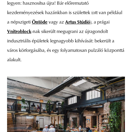
legyen: hasznosítsa újra! Bár előremutató
kezdeményezések hazánkban is születtek (ott van például
a népszigeti
Öntöde
vagy az
Artus Stúdió
), a prágai
Vnitroblock
-nak sikerült megugrani az újragondolt
indusztriális épületek legnagyobb kihívását: bekerült a
város körforgásába, és egy folyamatosan pulzáló központtá
alakult.