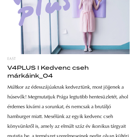
EAST
V4PLUS I Kedvenc cseh
márkáink_04
Múltkor az édesszájúaknak kedveztünk, most jöjjenek a
húsevők! Megmutatjuk Prága legtutibb hentesüzletét, ahol
érdemes kivárni a sorunkat, és nemcsak a brutáljó
hamburger miatt. Mesélünk az egyik kedvenc cseh
könyvünkről is, amely az elmúlt száz év ikonikus tárgyait
mutatja be, a természet szerelmeseinek pedig olyan kültéri