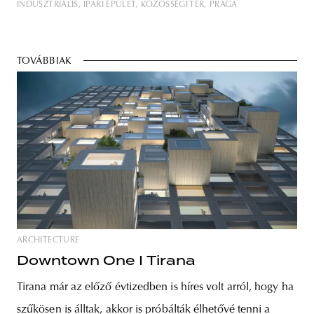
INDUSZTRIÁLIS
IPARI ÉPÜLET
KÖZÖSSÉGI TÉR
PRÁGA
TOVÁBBIAK
ARCHITECTURE
Downtown One I Tirana
Tirana már az előző évtizedben is híres volt arról, hogy ha
szűkösen is álltak, akkor is próbálták élhetővé tenni a