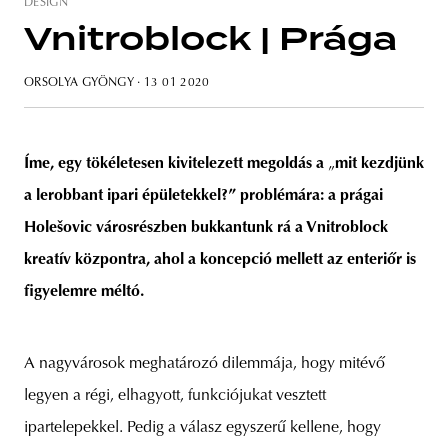
DESIGN
Vnitroblock | Prága
ORSOLYA GYÖNGY
· 13 01 2020
unity
budapest
poland
branding
Íme, egy tökéletesen kivitelezett megoldás a
„
mit kezdjünk
a lerobbant ipari épületekkel?” problémára: a prágai
Holešovic városrészben bukkantunk rá a Vnitroblock
kreatív központra, ahol a koncepció mellett az enteriőr is
figyelemre méltó.
A nagyvárosok meghatározó dilemmája, hogy mitévő
legyen a régi, elhagyott, funkciójukat vesztett
ipartelepekkel. Pedig a válasz egyszerű kellene, hogy