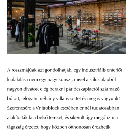
A rosszmájúak azt gondolhatják, egy indusztriális enteriőr
kialakítása nem egy nagy kunszt, mivel a stílus alapból
nagyon divatos, elég berakni pár ócskapiacról származó
bútort, lelógatni néhány villanykörtét és meg is vagyunk!
Szerencsére a Vnitroblock esetében ennél tudatosabban
alakították ki a belső tereket, és sikerült úgy megőrizni a
tágasság érzetet, hogy közben otthonosan érezhetik