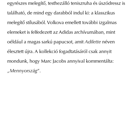
egyrészes melegítő, testhezálló teniszruha és úszódressz is
található, de mind egy darabból indul ki: a klasszikus
melegítő stílusából. Volkova emellett további izgalmas
elemeket is felfedezett az Adidas archívumában, mint
oéldául a magas sarkú papucsot, amit
Adilette
néven
élesztett újra. A kollekció fogadtatásáról csak annyit
mondunk, hogy Marc Jacobs annyival kommentálta:
„
Mennyország
”.