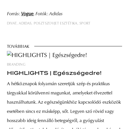
Forrás:
Vogue
, Fotók: Adidas
DIVAT
ADIDAS
POSZTSZOVJET ESZTÉTIKA
SPORT
TOVÁBBIAK
BRANDING
HIGHLIGHTS | Egészségedre!
A hétköznapok folyamán szeretjük szép és praktikus
tárgyakkal körülvenni magunkat, amelyeket élvezettel
használhatunk. Az egészségünkhöz kapcsolódó eszközök
esetében sincs ez másképp, sőt. Legyen szó rövid vagy
hosszabb ideig fennálló betegségről, a gyógyulást