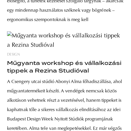
elősegítő, a tünetek kezelését szolgáló tárgynak – akárcsak
egy mindennap használatos széknek vagy bögrének –
ergonomikus szempontoknak is meg kell
DESIGN
Műgyanta workshop és vállalkozási
tippek a Rezina Studióval
A Csengery utcai stúdió Abonyi Alma főhadiszállása, ahol
műgyantatermékeit készíti. A vendégek nemcsak közös
alkotáson vehetnek részt a vezetésével, hanem tippeket is
kaphatnak tőle a sikeres vállalkozás elindításához az idei
Budapest Design Week Nyitott Stúdiók programjának
keretében. Alma tele van meglepetésekkel. Ez már végzős