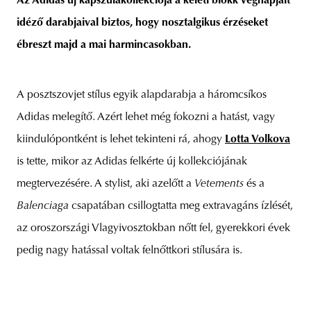
Az Adidas új kapszulakollekciója a keleti blokk végnapjait
idéző darabjaival biztos, hogy nosztalgikus érzéseket
ébreszt majd a mai harmincasokban.
unity
budapest
poland
branding
A posztszovjet stílus egyik alapdarabja a háromcsíkos
Adidas melegítő. Azért lehet még fokozni a hatást, vagy
kiindulópontként is lehet tekinteni rá, ahogy
Lotta Volkova
is tette, mikor az Adidas felkérte új kollekciójának
megtervezésére. A stylist, aki azelőtt a
Vetements
és a
Balenciaga
csapatában csillogtatta meg extravagáns ízlését,
az oroszországi Vlagyivosztokban nőtt fel, gyerekkori évek
pedig nagy hatással voltak felnőttkori stílusára is.