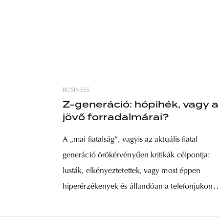
BUSINESS
Z-generáció: hópihék, vagy a
jövő forradalmárai?
A „mai fiatalság”, vagyis az aktuális fiatal
generáció örökérvényűen kritikák célpontja:
lusták, elkényeztetettek, vagy most éppen
hiperérzékenyek és állandóan a telefonjukon
lógnak. Az úgynevezett Z-generáció, azaz a
jelenlegi tinédzserek és korai húszas éveiket