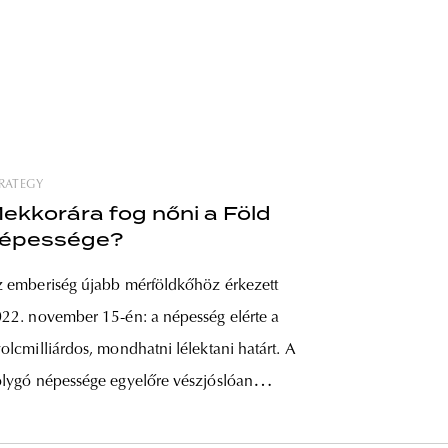
RATEGY
ekkorára fog nőni a Föld
épessége?
 emberiség újabb mérföldkőhöz érkezett
22. november 15-én: a népesség elérte a
olcmilliárdos, mondhatni lélektani határt. A
lygó népessége egyelőre vészjóslóan
vekszik, ami a Föld és az emberek számára is
gfeljebb ambivalens, de semmiképp nem