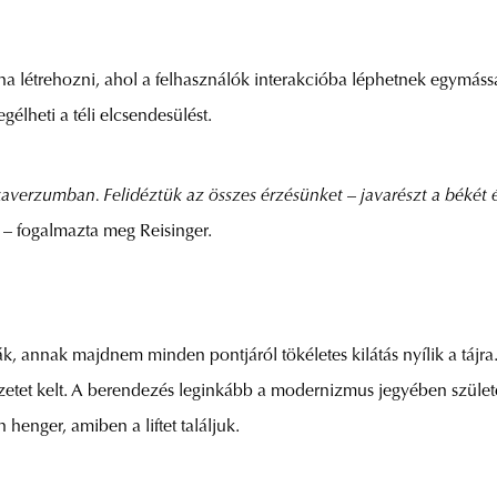
olna létrehozni, ahol a felhasználók interakcióba léphetnek egymás
élheti a téli elcsendesülést.
etaverzumban. Felidéztük az összes érzésünket
–
javarészt a békét
–
fogalmazta meg Reisinger.
ák, annak majdnem minden pontjáról tökéletes kilátás nyílik a tájra.
 érzetet kelt. A berendezés leginkább a modernizmus jegyében születe
 henger, amiben a liftet találjuk.