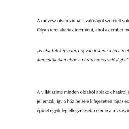
A művész olyan virtuális valóságot szeretett v
Olyan teret akartak teremteni, ahol az ember meg
„
El akartuk képzelni, hogyan festene a tél a m
átemeltük őket ebbe a párhuzamos valóságba
”
A villát szinte minden oldalról ablakok határolj
jellemzik, így a ház belseje kifejezetten tágas
épület egyik legjellegzetesebb eleme a rózsaszín