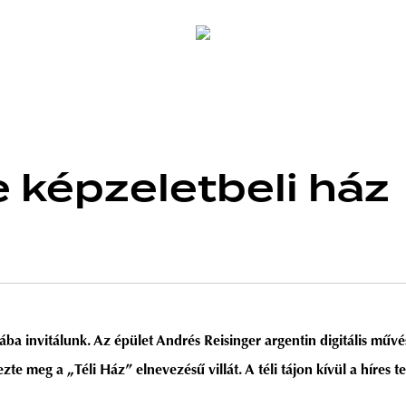
te képzeletbeli ház
lába invitálunk. Az épület Andrés Reisinger argentin digitális műv
ezte meg a „Téli Ház”
elnevezésű villát. A téli tájon kívül a híre