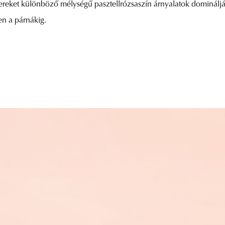
ő tereket különböző mélységű pasztellrózsaszín árnyalatok dominálj
n a párnákig.