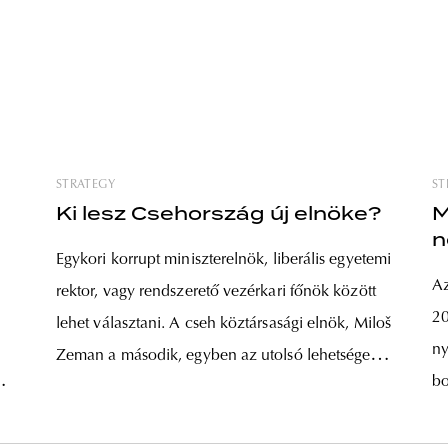
STRATEGY
ST
Ki lesz Csehország új elnöke?
M
n
Egykori korrupt miniszterelnök, liberális egyetemi
Az
rektor, vagy rendszerető vezérkari főnök között
20
lehet választani. A cseh köztársasági elnök, Miloš
ny
Zeman a második, egyben az utolsó lehetséges
bo
ciklusát szolgálja, mint államfő, a csehek
nö
számára pedig választás közeleg. Választási
le