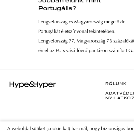
Jobban élünk, mint
Portugália?
Lengyelország és Magyarország megelőzte
Portugáliát életszínvonal tekintetében.
Lengyelország 77, Magyarország 76 százaléká
éri el az EU-s vásárlóerő-paritáson számított 
átlagának, ezzel az unió 19. és 20. helyét
szerezték meg. De mit is jelentenek ezek a
számok, és miért fontos velük foglalkozni?
RÓLUNK
Elemzésünk. A két ország gazdasági
ADATVÉDE
NYILATKO
összehasonlítása nem olyan egyszerű,
A weboldal sütiket (cookie-kat) használ, hogy biztonságos bön