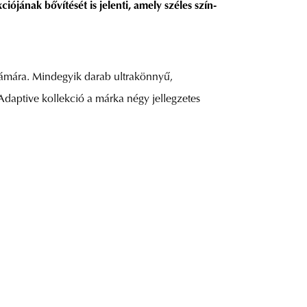
ójának bővítését is jelenti, amely széles szín-
számára. Mindegyik darab ultrakönnyű,
S Adaptive kollekció a márka négy jellegzetes