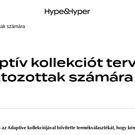
tív kollekciót ter
tozottak számára
az Adaptive kollekciójával bővítette termékválasztékát, hogy ké