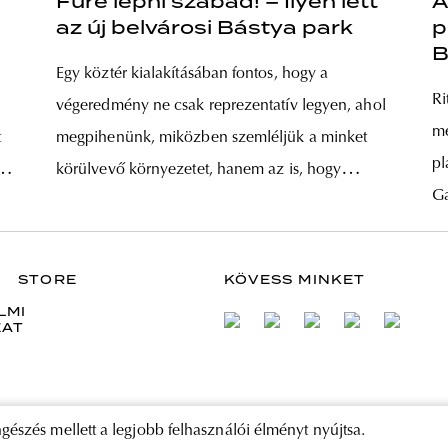
Fűre lépni szabad! – Ilyen lett
A
az új belvárosi Bástya park
p
B
Egy köztér kialakításában fontos, hogy a
t
Ri
végeredmény ne csak reprezentatív legyen, ahol
mé
t
megpihenünk, miközben szemléljük a minket
pl
GDP
körülvevő környezetet, hanem az is, hogy
Ga
aktivizálja és bevonja a városlakókat. A
te
budapesti belvárosban található új Bástya park
ta
minden bizonnyal tartogat látványos térelemeket,
STORE
KÖVESS MINKET
na
ugyanis itt tárul fel a XV. századi városfal
LMI
fu
ZAT
leghosszabb szakasza,
el
gészés mellett a legjobb felhasználói élményt nyújtsa.