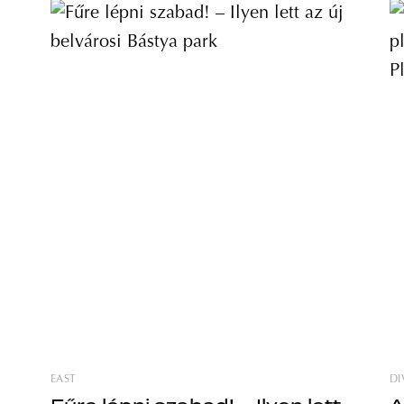
EAST
DI