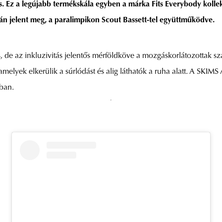
. Ez a legújabb termékskála egyben a márka Fits Everybody kollekci
-án jelent meg, a paralimpikon Scout Bassett-tel együttműködve.
s, de az inkluzivitás jelentős mérföldköve a mozgáskorlátozottak 
 amelyek elkerülik a súrlódást és alig láthatók a ruha alatt. A SKIM
tban.