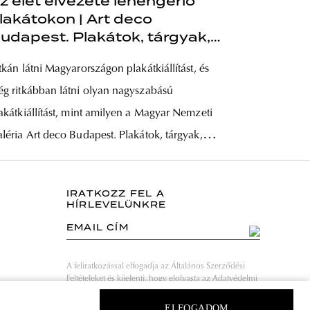
z élet élvezete lehengerlő
lakátokon | Art deco
udapest. Plakátok, tárgyak,
erek
tkán látni Magyarországon plakátkiállítást, és
g ritkábban látni olyan nagyszabású
akátkiállítást, mint amilyen a Magyar Nemzeti
léria Art deco Budapest. Plakátok, tárgyak,
rek (1925–1938) című tárlata. Majd’ tíz éve
lálkozhatott a nagyközönség ehhez hasonló
IRATKOZZ FEL A
gyvolumenű kiállítással. Akkor a korszak
HÍRLEVELÜNKRE
nkcionalista, konstruktivista vonulatai kerültek
EMAIL CÍM
őtérbe, míg most ugyanennek a korszaknak
A feliratkozással elfogadja az Általános Szerződési
Feltételeket és kijelenti, hogy elolvasta az Adatvédelmi
nyilatkozatot.
ELFOGADOM