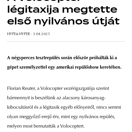
légitaxija megtette
első nyilvános útját
HYPE&HYPER
· 3 08 2021
A négyperces tesztrepülés során először próbálták ki a
gépet személyzettel egy amerikai repülőshow keretében.
Florian Reuter, a Volocopter vezérigazgatója szerint
bármennyit is beszélünk az alacsony károsanyag-
kibocsátásról és a légitaxik egyéb előnyeiről, nincs semmi
olyan meggyőző erejű érv, mint egy nyilvános repülés,
melyen most bemutatták a Volocoptert.