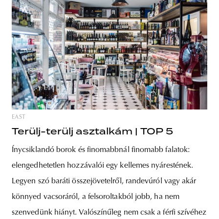
EAST
Terülj-terülj asztalkám | TOP 5
Ínycsiklandó borok és finomabbnál finomabb falatok:
elengedhetetlen hozzávalói egy kellemes nyárestének.
Legyen szó baráti összejövetelről, randevúról vagy akár
könnyed vacsoráról, a felsoroltakból jobb, ha nem
szenvedünk hiányt. Valószínűleg nem csak a férfi szívéhez