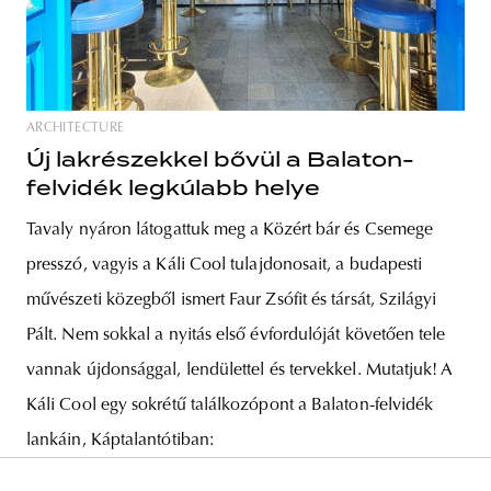
ARCHITECTURE
Új lakrészekkel bővül a Balaton-
felvidék legkúlabb helye
Tavaly nyáron látogattuk meg a Közért bár és Csemege
presszó, vagyis a Káli Cool tulajdonosait, a budapesti
művészeti közegből ismert Faur Zsófit és társát, Szilágyi
Pált. Nem sokkal a nyitás első évfordulóját követően tele
vannak újdonsággal, lendülettel és tervekkel. Mutatjuk! A
Káli Cool egy sokrétű találkozópont a Balaton-felvidék
lankáin, Káptalantótiban: