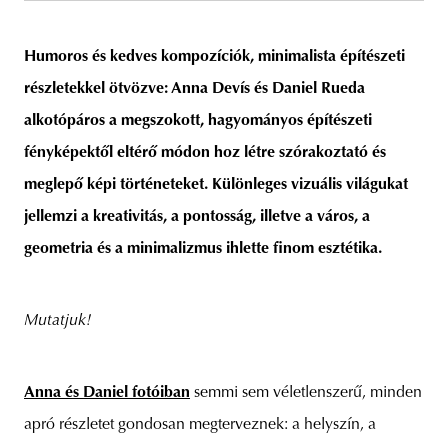
Humoros és kedves kompozíciók, minimalista építészeti
részletekkel ötvözve: Anna Devís és Daniel Rueda
unity
budapest
poland
branding
alkotópáros a megszokott, hagyományos építészeti
fényképektől eltérő módon hoz létre szórakoztató és
meglepő képi történeteket. Különleges vizuális világukat
jellemzi a kreativitás, a pontosság, illetve a város, a
geometria és a minimalizmus ihlette finom esztétika.
Mutatjuk!
Anna és Daniel fotóiban
semmi sem véletlenszerű, minden
apró részletet gondosan megterveznek: a helyszín, a