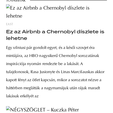
TOVÁBBIAK
EAST
Ez az Airbnb a Chernobyl díszlete is
lehetne
Egy vilniusi pár gondolt egyet, és a késői szovjet éra
mintájára, az HBO nagysikerű Chernobyl sorozatának
inspirációja nyomán rendezte be a lakását. A
tulajdonosok, Rasa Jusionyte és Linas Marcišauskas akkor
kapott fényt az ötlet kapcsán, mikor a sorozatot nézve a
háttérben meglátták a nagymamájuk után rájuk maradt
lakásuk erkélyét az