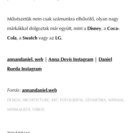
Művészetük nem csak számunkra elbűvölő, olyan nagy
márkákkal dolgoztak már együtt, mint a
Disney
, a
Coca-
Cola
, a
Swatch
vagy az
LG
.
annandaniel. web
|
Anna Devís Instagram
|
Daniel
Rueda Instagram
Forrás:
annandaniel.web
DESIGN
ARCHITECTURE
ART
FOTOGRÁFIA
GEOMETRIA
MINIMAL
MINIMALISTA
VÁROS