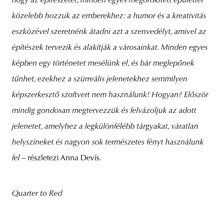
hogy az építészetet, minden egyes megörökített épülettel
közelebb hozzuk az emberekhez: a humor és a kreativitás
eszközével szeretnénk átadni azt a szenvedélyt, amivel az
építészek tervezik és alakítják a városainkat. Minden egyes
képben egy történetet mesélünk el, és bár meglepőnek
tűnhet, ezekhez a szürreális jelenetekhez semmilyen
képszerkesztő szoftvert nem használunk! Hogyan? Először
mindig gondosan megtervezzük és felvázoljuk az adott
jelenetet, amelyhez a legkülönfélébb tárgyakat, váratlan
helyszíneket és nagyon sok természetes fényt
használunk
fel
– részletezi Anna Devís.
Quarter to Red