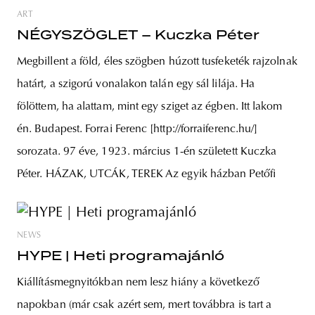
ART
NÉGYSZÖGLET – Kuczka Péter
Megbillent a föld, éles szögben húzott tusfeketék rajzolnak
határt, a szigorú vonalakon talán egy sál lilája. Ha
fölöttem, ha alattam, mint egy sziget az égben. Itt lakom
én. Budapest. Forrai Ferenc [http://forraiferenc.hu/]
sorozata. 97 éve, 1923. március 1-én született Kuczka
Péter. HÁZAK, UTCÁK, TEREK Az egyik házban Petőfi
NEWS
HYPE | Heti programajánló
Kiállításmegnyitókban nem lesz hiány a következő
napokban (már csak azért sem, mert továbbra is tart a