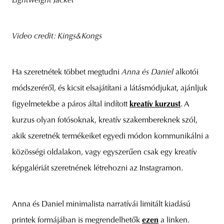
Lightweight Jacket
Video credit: Kings&Kongs
Ha szeretnétek többet megtudni
Anna és Daniel
alkotói
módszeréről, és kicsit elsajátítani a látásmódjukat, ajánljuk
figyelmetekbe a páros által indított
kreatív kurzust
. A
kurzus olyan fotósoknak, kreatív szakembereknek szól,
akik szeretnék termékeiket egyedi módon kommunikálni a
közösségi oldalakon, vagy egyszerűen csak egy kreatív
képgalériát szeretnének létrehozni az Instagramon.
Anna és Daniel minimalista narratívái limitált kiadású
printek formájában is megrendelhetők
ezen
a linken.