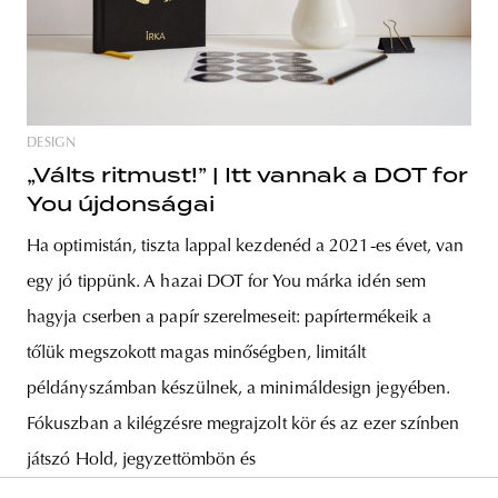
DESIGN
„Válts ritmust!” | Itt vannak a DOT for
You újdonságai
Ha optimistán, tiszta lappal kezdenéd a 2021-es évet, van
egy jó tippünk. A hazai DOT for You márka idén sem
hagyja cserben a papír szerelmeseit: papírtermékeik a
tőlük megszokott magas minőségben, limitált
példányszámban készülnek, a minimáldesign jegyében.
Fókuszban a kilégzésre megrajzolt kör és az ezer színben
játszó Hold, jegyzettömbön és