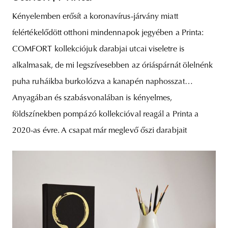
Kényelemben erősít a koronavírus-járvány miatt
felértékelődött otthoni mindennapok jegyében a Printa:
COMFORT kollekciójuk darabjai utcai viseletre is
alkalmasak, de mi legszívesebben az óriáspárnát ölelnénk
puha ruháikba burkolózva a kanapén naphosszat…
Anyagában és szabásvonalában is kényelmes,
földszínekben pompázó kollekcióval reagál a Printa a
2020-as évre. A csapat már meglevő őszi darabjait