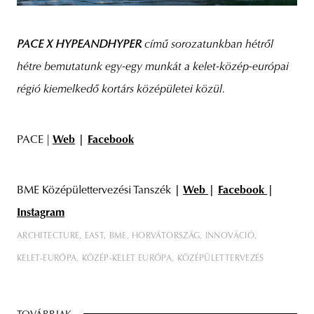
PACE X HYPEANDHYPER
című sorozatunkban hétről
hétre bemutatunk egy-egy munkát a kelet-közép-európai
régió kiemelkedő kortárs középületei közül.
PACE |
Web
|
Facebook
BME Középülettervezési Tanszék
|
Web
|
Facebook
|
Instagram
ARCHITECTURE
EAST
BME
HORVÁTORSZÁG
INNOVÁCIÓ
KELET-EURÓPA
KÖZÉP-KELET EURÓPA
KÖZÉPÜLETTERVEZÉS