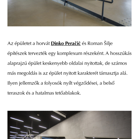
Az épületet a horvát
Dinko Peračić
és Roman Šilje
építészek tervezték egy komplexum részeként. A hosszúkás
alaprajzú épület keskenyebb oldalai nyitottak, de számos
más megoldás is az épület nyitott karakterét támasztja alá.
Ilyen jellemzők a folyosók nyílt végződései, a belső
teraszok és a hatalmas tetőablakok.