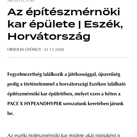
ARCHITECTURE
Az építészmérnöki
kar épülete | Eszék,
unity
budapest
poland
branding
Horvátország
ORSOLYA GYÖNGY
· 23 11 2020
Fegyelmezettség találkozik a játékossággal, újszerűség
pedig a történelemmel a horvátországi Eszéken található
építészmérnöki kar épületében, melyet ezen a héten a
PACE X HYPEANDHYPER sorozatunk keretében járunk
be.
Az eszéki építészmérnöki kar épülete akár mintaként is