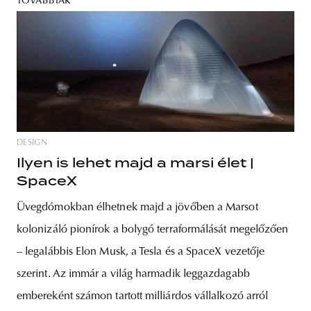
TOVÁBBIAK
DESIGN
Ilyen is lehet majd a marsi élet |
SpaceX
Üvegdómokban élhetnek majd a jövőben a Marsot
kolonizáló pionírok a bolygó terraformálását megelőzően
– legalábbis Elon Musk, a Tesla és a SpaceX vezetője
szerint. Az immár a világ harmadik leggazdagabb
embereként számon tartott milliárdos vállalkozó arról