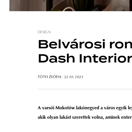
DESIGN
Belvárosi ro
Dash Interio
TÓTH ZSÓFIA
· 22 03 2023
A varsói Mokotów lakónegyed a város egyik legtr
akik olyan lakást szerettek volna, aminek enteri