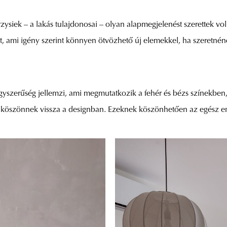
zysiek – a lakás tulajdonosai – olyan alapmegjelenést szerettek vol
, ami igény szerint könnyen ötvözhető új elemekkel, ha szeretnén
gyszerűség jellemzi, ami megmutatkozik a fehér és bézs színekben,
nek köszönnek vissza a designban. Ezeknek köszönhetően az egész en