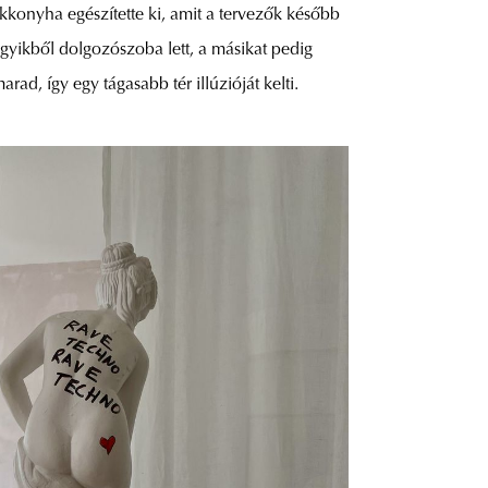
okkonyha egészítette ki, amit a tervezők később
gyikből dolgozószoba lett, a másikat pedig
rad, így egy tágasabb tér illúzióját kelti.