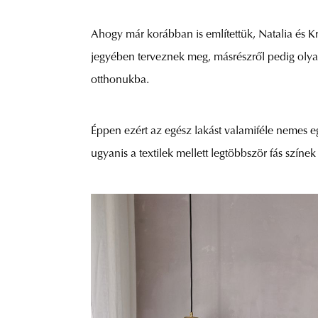
Ahogy már korábban is említettük, Natalia és Kr
jegyében terveznek meg, másrészről pedig olyat
otthonukba.
Éppen ezért az egész lakást valamiféle nemes e
ugyanis a textilek mellett legtöbbször fás szí