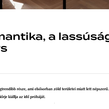
mantika, a lassúsá
rs
endibb része, ami elsősorban zöld területei miatt lett népszerű. I
őrje kiállja az idő próbáját.