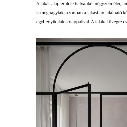
A lakás alapterülete hatvankét négyzetméter, am
is meghagytak, azonban a lakásban található ké
egybenyitották a nappalival. A falakat üvegre cse