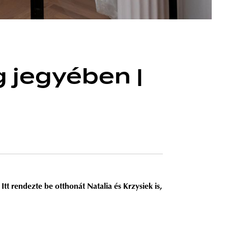
g jegyében |
tt rendezte be otthonát Natalia és Krzysiek is,