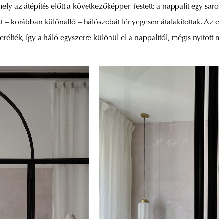
ely az átépítés előtt a következőképpen festett: a nappalit egy sar
t – korábban különálló – hálószobát lényegesen átalakítottak. Az e
rélték, így a háló egyszerre különül el a nappalitól, mégis nyitott ma