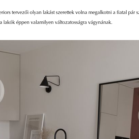
ors tervezői olyan lakást szerettek volna megalkotni a fiatal pár s
a lakók éppen valamilyen változatosságra vágynának.