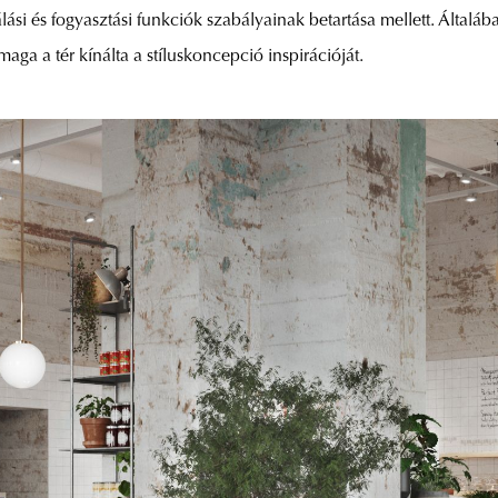
si és fogyasztási funkciók szabályainak betartása mellett. Általába
aga a tér kínálta a stíluskoncepció inspirációját.