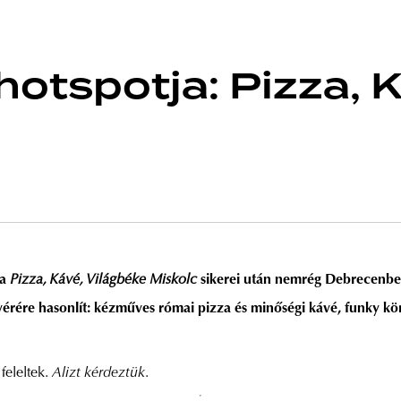
hotspotja: Pizza, 
 a
Pizza, Kávé, Világbéke Miskolc
sikerei után nemrég Debrecenben
érére hasonlít: kézműves római pizza és minőségi kávé, funky k
 feleltek.
Alizt kérdeztük
.