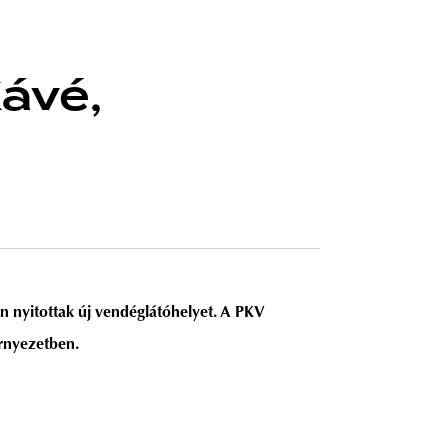
Kávé,
 nyitottak új vendéglátóhelyet. A PKV
örnyezetben.