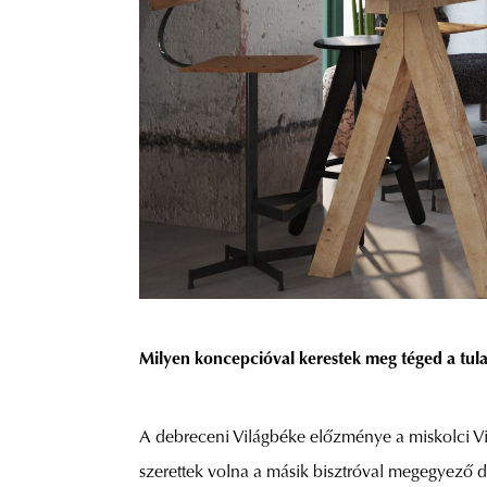
Milyen koncepcióval kerestek meg téged a tul
A debreceni Világbéke előzménye a miskolci Vil
szerettek volna a másik bisztróval megegyező d