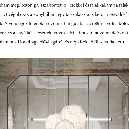
dtam meg, betonig visszabontott pillérekkel és falakkal,amit a falak
 Ezt végül csak a konyhában, egy falszakaszon sikerült megvalósíta
ottuk. A vendégek terének múzeumi hangulatot szerettünk volna köl
enyér, és a kávé készítésének műveszetét. Ehhez a múzeumok és m
alamint a Hortobágy élővilágából és népviseletéből is merítettem.