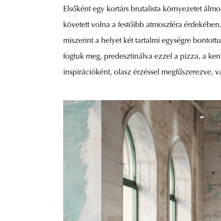
Elsőként egy kortárs brutalista környezetet álmo
követett volna a festőibb atmoszféra érdekében.
miszerint a helyet két tartalmi egységre bont
fogtuk meg, predesztinálva ezzel a pizza, a k
inspirációként, olasz érzéssel megfűszerezve, v