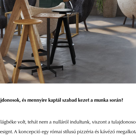
ajdonosok, és mennyire kaptál szabad kezet a munka során?
ágbéke volt, tehát nem a nulláról indultunk, viszont a tulajdonoso
esignt. A koncepció egy római stílusú pizzéria és kávézó megalkotá