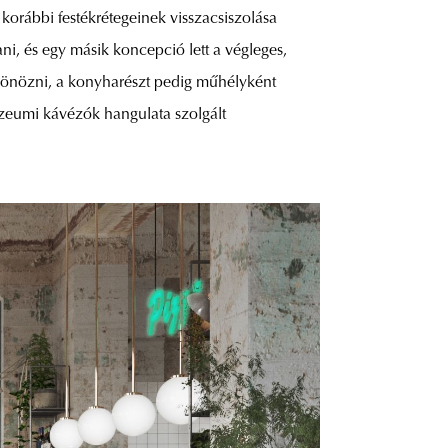
 korábbi festékrétegeinek visszacsiszolása
ni, és egy másik koncepció lett a végleges,
csönözni, a konyharészt pedig műhélyként
úzeumi kávézók hangulata szolgált