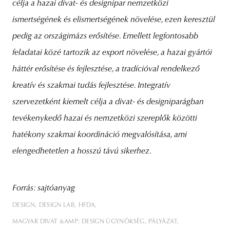
célja a hazai divat- és designipar nemzetközi
ismertségének és elismertségének növelése, ezen keresztül
pedig az országimázs erősítése. Emellett legfontosabb
feladatai közé tartozik az export növelése, a hazai gyártói
háttér erősítése és fejlesztése, a tradícióval rendelkező
kreatív és szakmai tudás fejlesztése. Integratív
szervezetként kiemelt célja a divat- és designiparágban
tevékenykedő hazai és nemzetközi szereplők közötti
hatékony szakmai koordináció megvalósítása, ami
elengedhetetlen a hosszú távú sikerhez.
Forrás: sajtóanyag
DESIGN
DESIGN LAB
HFDA
MAGYAR DIVAT &AMP; DESIGN ÜGYNÖKSÉG
PÁLYÁZAT