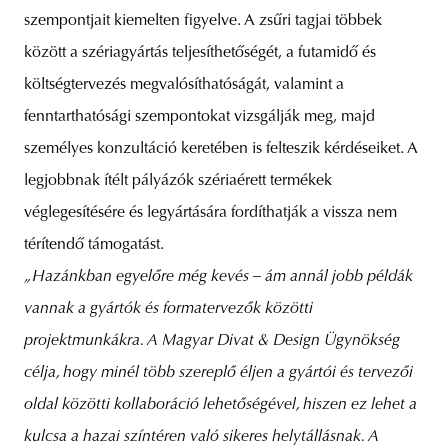
szempontjait kiemelten figyelve. A zsűri tagjai többek
között a szériagyártás teljesíthetőségét, a futamidő és
költségtervezés megvalósíthatóságát, valamint a
fenntarthatósági szempontokat vizsgálják meg, majd
személyes konzultáció keretében is felteszik kérdéseiket. A
legjobbnak ítélt pályázók szériaérett termékek
véglegesítésére és legyártására fordíthatják a vissza nem
térítendő támogatást.
„Hazánkban egyelőre még kevés – ám annál jobb példák
vannak a gyártók és formatervezők közötti
projektmunkákra. A Magyar Divat & Design Ügynökség
célja, hogy minél több szereplő éljen a gyártói és tervezői
oldal közötti kollaboráció lehetőségével, hiszen ez lehet a
kulcsa a hazai színtéren való sikeres helytállásnak. A