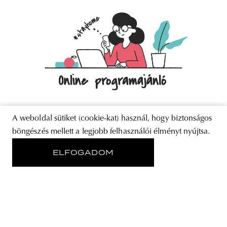
A weboldal sütiket (cookie-kat) használ, hogy biztonságos
böngészés mellett a legjobb felhasználói élményt nyújtsa.
NEWS
HYPE | Heti online programajánló
ELFOGADOM
Ezt a hetet egy remek kezdeményezéssel, az Ékszerek
Éjszakája szervezésében indított jótékonysági aukcióval
indítjuk, majd benézünk a MOME grafikusainak online
kiértékelésére, az unalmas estékre pedig több opcióval is