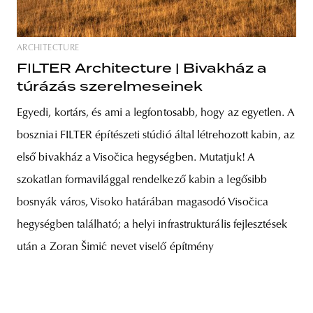
ARCHITECTURE
FILTER Architecture | Bivakház a
túrázás szerelmeseinek
Egyedi, kortárs, és ami a legfontosabb, hogy az egyetlen. A
boszniai FILTER építészeti stúdió által létrehozott kabin, az
első bivakház a Visočica hegységben. Mutatjuk! A
szokatlan formavilággal rendelkező kabin a legősibb
bosnyák város, Visoko határában magasodó Visočica
hegységben található; a helyi infrastrukturális fejlesztések
után a Zoran Šimić nevet viselő építmény