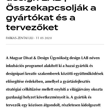
Összekapcsolják a
gyártókat és a
tervezőket
unity
budapest
poland
branding
FARKAS-ZENTAI LILI
· 11 05 2020
A Magyar Divat & Design Ügynökség design LAB néven
inkubációs programot alakított ki a hazai gyártók és
designipari kreatív szakemberek közötti együttműködések
elősegítése érdekében, amellyel a gyártásfejlesztés
stratégiai célkitűzése mellett enyhíti a világjárvány okozta
gazdasági helyzet következményeit is. A gyártók és
tervezők egy közösen átgondolt, részletesen kidolgozott