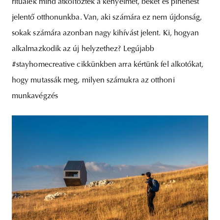
rituálék mind átköltöztek a kényelmet, békét és pihenést
jelentő otthonunkba. Van, aki számára ez nem újdonság,
sokak számára azonban nagy kihívást jelent. Ki, hogyan
alkalmazkodik az új helyzethez? Legújabb
#stayhomecreative cikkünkben arra kértünk fel alkotókat,
hogy mutassák meg, milyen számukra az otthoni
munkavégzés