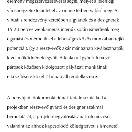
esemény megszervezésével is segíti, melyet a jelenlegi
vírushelyzetre tekintettel az online térben valósít meg. A
virtuális rendezvény keretében a gyártók és a designerek
15-20 perces webkamerás interjúk során ismerhetik meg
egymást és mérhetik fel a lehetséges közös munkában rejlő
potenciált, így a résztvevők akár már aznap kiválaszthatják,
kivel működnének együtt. A kialakult gyártó-tervező
párosok közösen kidolgozott pályázati munkáinak
elkészítésére közel 2 hónap áll rendelkezésre.
A benyújtott dokumentációnak tartalmaznia kell a
projektben résztvevő gyártó és designer szakmai
bemutatását, a projekt megvalósításának ütemezését,
valamint az ahhoz kapcsolódó költségtervet is ismertető