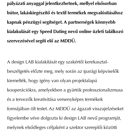
pályázati anyaggal jelentkezhetnek, mellyel elsősorban
bútor, lakáskiegészítő és textil termékek megvalósításához
kapnak pénzügyi segítséget. A partnerségek könnyebb
kialakulását egy Speed Dating nevű online üzleti találkozó
szervezésével segíti elő az MDDÜ.
A design LAB kialakítását egy szakértői kerekasztal-
beszélgetés előzte meg, mely során az iparági képviselők
kiemelték, hogy igény van olyan projektalapú
kooperációkra, amelyekben a gyártók professzionalizmusa
és a tervezők kreativitása versenyképes termékek
formájában ölt testet. Az MDDÜ az ágazati visszajelzéseket
figyelembe véve dolgozta ki design LAB nevű programját,
melynek elsődleges céljaként a szektor szereplői közötti