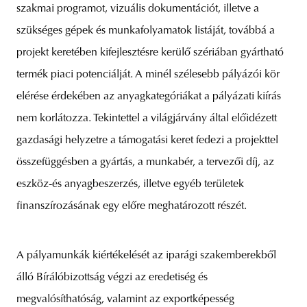
szakmai programot, vizuális dokumentációt, illetve a
szükséges gépek és munkafolyamatok listáját, továbbá a
projekt keretében kifejlesztésre kerülő szériában gyártható
termék piaci potenciálját. A minél szélesebb pályázói kör
elérése érdekében az anyagkategóriákat a pályázati kiírás
nem korlátozza. Tekintettel a világjárvány által előidézett
gazdasági helyzetre a támogatási keret fedezi a projekttel
összefüggésben a gyártás, a munkabér, a tervezői díj, az
eszköz-és anyagbeszerzés, illetve egyéb területek
finanszírozásának egy előre meghatározott részét.
A pályamunkák kiértékelését az iparági szakemberekből
álló Bírálóbizottság végzi az eredetiség és
megvalósíthatóság, valamint az exportképesség