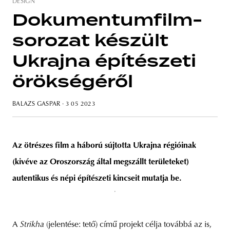
DESIGN
Dokumentumfilm-
sorozat készült
unity
budapest
poland
branding
Ukrajna építészeti
örökségéről
BALAZS GASPAR
· 3 05 2023
Az ötrészes film a háború sújtotta Ukrajna régióinak
(kivéve az Oroszország által megszállt területeket)
autentikus és népi építészeti kincseit mutatja be.
A
Strikha
(jelentése: tető) című projekt célja továbbá az is,