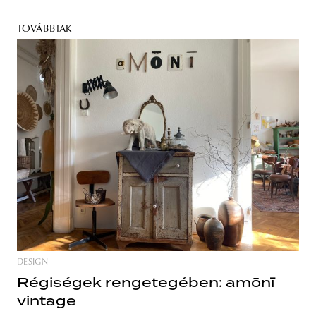
TOVÁBBIAK
DESIGN
Régiségek rengetegében: amōnī
vintage