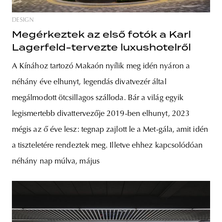
DESIGN
Megérkeztek az első fotók a Karl
Lagerfeld-tervezte luxushotelről
A Kínához tartozó Makaón nyílik meg idén nyáron a
néhány éve elhunyt, legendás divatvezér által
megálmodott ötcsillagos szálloda. Bár a világ egyik
legismertebb divattervezője 2019-ben elhunyt, 2023
mégis az ő éve lesz: tegnap zajlott le a Met-gála, amit idén
a tiszteletére rendeztek meg. Illetve ehhez kapcsolódóan
néhány nap múlva, május