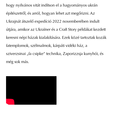
hogy nyilvános vitát indítson el a hagyományos ukrán
építészetről, és arról, hogyan lehet azt megőrizni. Az
Ukrajnát átszelő expedíció 2022 novemberében indult
útjára, amikor az Ukraïner és a Craft Story példákat kezdett
keresni népi házak kialakítására. Ezek közé tartoztak kozák
fatemplomok, szélmalmok, kárpáti vidéki ház, a
sziverzsinai „fa csipke” technika, Zaporizzsja kunyhói, és
még sok más.