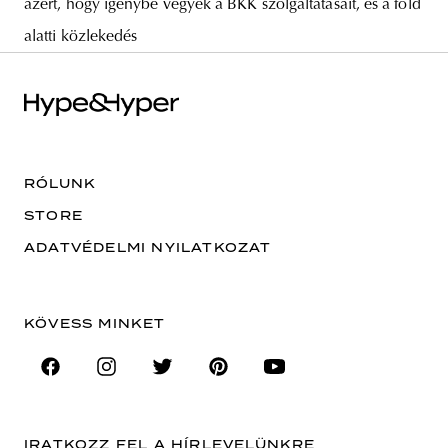
azért, hogy igénybe vegyék a BKK szolgáltatásait, és a föld
alatti közlekedés
RÓLUNK
STORE
ADATVÉDELMI NYILATKOZAT
KÖVESS MINKET
IRATKOZZ FEL A HÍRLEVELÜNKRE