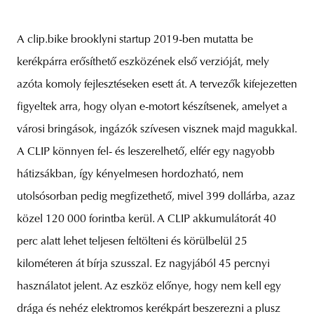
A clip.bike brooklyni startup 2019-ben mutatta be
kerékpárra erősíthető eszközének első verzióját, mely
unity
budapest
poland
branding
azóta komoly fejlesztéseken esett át. A tervezők kifejezetten
figyeltek arra, hogy olyan e-motort készítsenek, amelyet a
városi bringások, ingázók szívesen visznek majd magukkal.
A CLIP könnyen fel- és leszerelhető, elfér egy nagyobb
hátizsákban, így kényelmesen hordozható, nem
utolsósorban pedig megfizethető, mivel 399 dollárba, azaz
közel 120 000 forintba kerül. A CLIP akkumulátorát 40
perc alatt lehet teljesen feltölteni és körülbelül 25
kilométeren át bírja szusszal. Ez nagyjából 45 percnyi
használatot jelent. Az eszköz előnye, hogy nem kell egy
drága és nehéz elektromos kerékpárt beszerezni a plusz