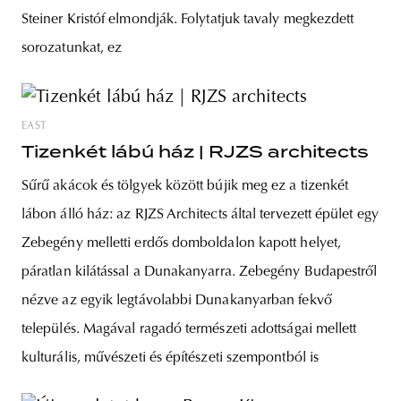
Steiner Kristóf elmondják. Folytatjuk tavaly megkezdett
sorozatunkat, ez
EAST
Tizenkét lábú ház | RJZS architects
Sűrű akácok és tölgyek között bújik meg ez a tizenkét
lábon álló ház: az RJZS Architects által tervezett épület egy
Zebegény melletti erdős domboldalon kapott helyet,
páratlan kilátással a Dunakanyarra. Zebegény Budapestről
nézve az egyik legtávolabbi Dunakanyarban fekvő
település. Magával ragadó természeti adottságai mellett
kulturális, művészeti és építészeti szempontból is