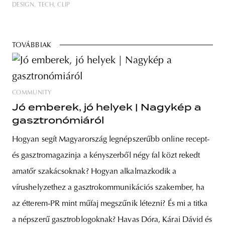
DESIGN
TECH
CLIP
TOVÁBBIAK
COMMUNITY
Jó emberek, jó helyek | Nagykép a
gasztronómiáról
Hogyan segít Magyarország legnépszerűbb online recept-
és gasztromagazinja a kényszerből négy fal közt rekedt
amatőr szakácsoknak? Hogyan alkalmazkodik a
vírushelyzethez a gasztrokommunikációs szakember, ha
az étterem-PR mint műfaj megszűnik létezni? És mi a titka
a népszerű gasztroblogoknak? Havas Dóra, Kárai Dávid és