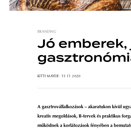
BRANDING
Jó emberek, 
gasztronómi
KITTI MAYER
· 15 11 2020
A gasztrovállalkozások – akaratukon kívül ugy
kreatív megoldások, B-tervek és praktikus forg
működnek a korlátozások fényében a bemutatott