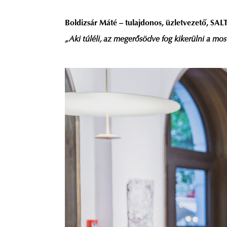
Boldizsár Máté – tulajdonos, üzletvezető, SAL
„Aki túléli, az megerősödve fog kikerülni a mos