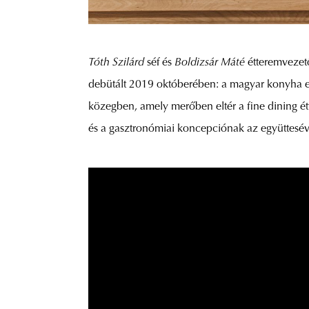
Tóth Szilárd
séf és
Boldizsár Máté
étteremvezető
debütált 2019 októberében: a magyar konyha el
közegben, amely merőben eltér a fine dining ét
és a gasztronómiai koncepciónak az együtteséve