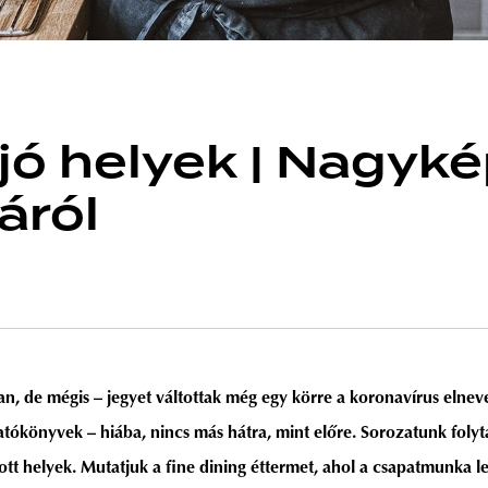
jó helyek | Nagyké
áról
an, de mégis – jegyet váltottak még egy körre a koronavírus elne
atókönyvek – hiába, nincs más hátra, mint előre. Sorozatunk folyt
 helyek. Mutatjuk a fine dining éttermet, ahol a csapatmunka leg