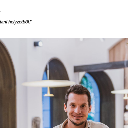
T
tani helyzetből.”