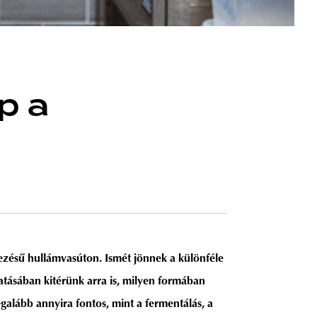
p a
vezésű hullámvasúton. Ismét jönnek a különféle
atásában kitérünk arra is, milyen formában
alább annyira fontos, mint a fermentálás, a