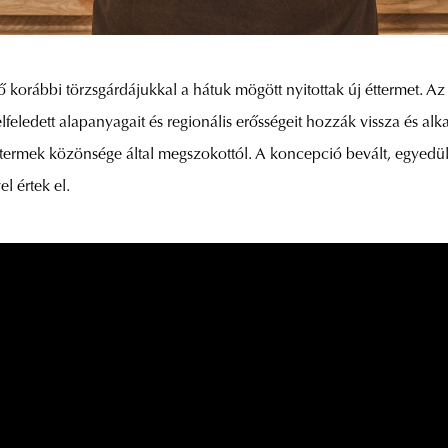
 korábbi törzsgárdájukkal a hátuk mögött nyitottak új éttermet. A
feledett alapanyagait és regionális erősségeit hozzák vissza és 
termek közönsége által megszokottól. A koncepció bevált, egyedülál
l értek el.