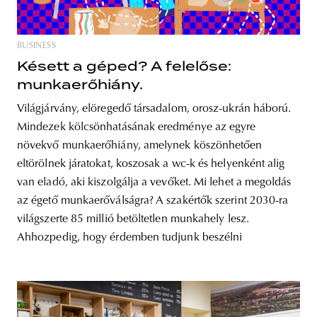
BUSINESS
Késett a géped? A felelőse:
munkaerőhiány.
Világjárvány, elöregedő társadalom, orosz-ukrán háború.
Mindezek kölcsönhatásának eredménye az egyre
növekvő munkaerőhiány, amelynek köszönhetően
eltörölnek járatokat, koszosak a wc-k és helyenként alig
van eladó, aki kiszolgálja a vevőket. Mi lehet a megoldás
az égető munkaerőválságra? A szakértők szerint 2030-ra
világszerte 85 millió betöltetlen munkahely lesz.
Ahhozpedig, hogy érdemben tudjunk beszélni