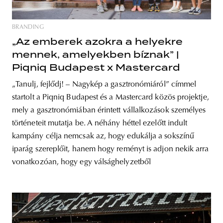
BRANDING
„Az emberek azokra a helyekre
mennek, amelyekben bíznak” |
Piqniq Budapest x Mastercard
„Tanulj, fejlődj! – Nagykép a gasztronómiáról” címmel
startolt a Piqniq Budapest és a Mastercard közös projektje,
mely a gasztronómiában érintett vállalkozások személyes
történeteit mutatja be. A néhány héttel ezelőtt indult
kampány célja nemcsak az, hogy edukálja a sokszínű
iparág szereplőit, hanem hogy reményt is adjon nekik arra
vonatkozóan, hogy egy válsághelyzetből