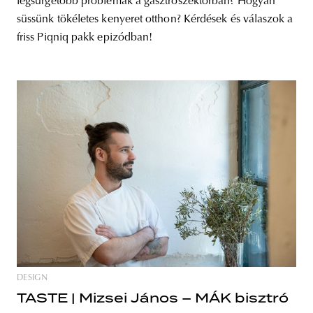
legsürgetőbb problémák a gasztroszektorban? Hogyan
süssünk tökéletes kenyeret otthon? Kérdések és válaszok a
friss Piqniq pakk epizódban!
DESIGN
TASTE | Mizsei János – MÁK bisztró