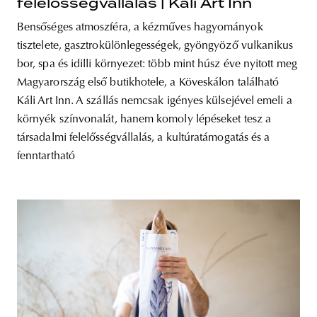
felelősségvállalás | Káli Art Inn
Bensőséges atmoszféra, a kézműves hagyományok
tisztelete, gasztrokülönlegességek, gyöngyöző vulkanikus
bor, spa és idilli környezet: több mint húsz éve nyitott meg
Magyarország első butikhotele, a Köveskálon található
Káli Art Inn. A szállás nemcsak igényes külsejével emeli a
környék színvonalát, hanem komoly lépéseket tesz a
társadalmi felelősségvállalás, a kultúratámogatás és a
fenntartható