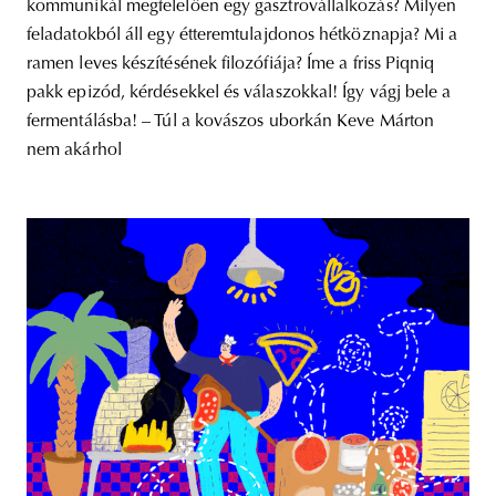
kommunikál megfelelően egy gasztrovállalkozás? Milyen
feladatokból áll egy étteremtulajdonos hétköznapja? Mi a
ramen leves készítésének filozófiája? Íme a friss Piqniq
pakk epizód, kérdésekkel és válaszokkal! Így vágj bele a
fermentálásba! – Túl a kovászos uborkán Keve Márton
nem akárhol