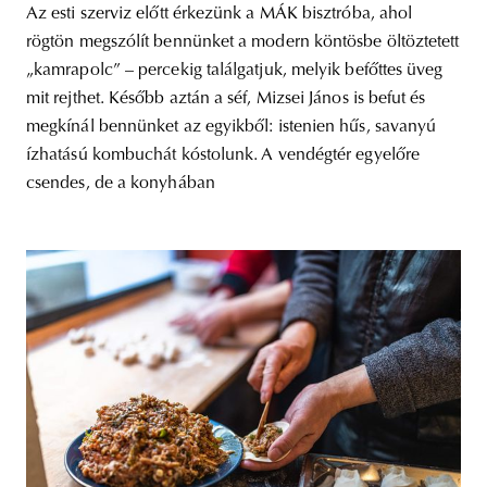
Az esti szerviz előtt érkezünk a MÁK bisztróba, ahol
rögtön megszólít bennünket a modern köntösbe öltöztetett
„kamrapolc” – percekig találgatjuk, melyik befőttes üveg
mit rejthet. Később aztán a séf, Mizsei János is befut és
megkínál bennünket az egyikből: istenien hűs, savanyú
ízhatású kombuchát kóstolunk. A vendégtér egyelőre
csendes, de a konyhában