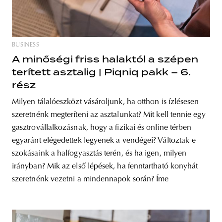
BUSINESS
A minőségi friss halaktól a szépen
terített asztalig | Piqniq pakk – 6.
rész
Milyen tálalóeszközt vásároljunk, ha otthon is ízlésesen
szeretnénk megteríteni az asztalunkat? Mit kell tennie egy
gasztrovállalkozásnak, hogy a fizikai és online térben
egyaránt elégedettek legyenek a vendégei? Változtak-e
szokásaink a halfogyasztás terén, és ha igen, milyen
irányban? Mik az első lépések, ha fenntartható konyhát
szeretnénk vezetni a mindennapok során? Íme