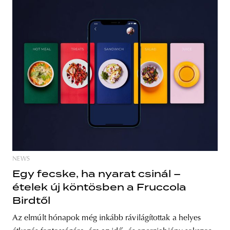
NEWS
Egy fecske, ha nyarat csinál –
ételek új köntösben a Fruccola
Birdtől
Az elmúlt hónapok még inkább rávilágítottak a helyes