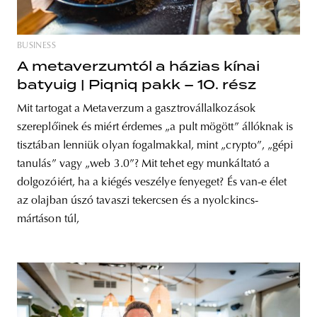
BUSINESS
A metaverzumtól a házias kínai
batyuig | Piqniq pakk – 10. rész
Mit tartogat a Metaverzum a gasztrovállalkozások
szereplőinek és miért érdemes „a pult mögött” állóknak is
tisztában lenniük olyan fogalmakkal, mint „crypto”, „gépi
tanulás” vagy „web 3.0”? Mit tehet egy munkáltató a
dolgozóiért, ha a kiégés veszélye fenyeget? És van-e élet
az olajban úszó tavaszi tekercsen és a nyolckincs-
mártáson túl,