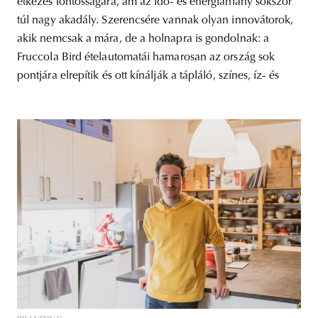
étkezés fontosságára, ám az idő- és energiahiány sokszor
túl nagy akadály. Szerencsére vannak olyan innovátorok,
akik nemcsak a mára, de a holnapra is gondolnak: a
Fruccola Bird ételautomatái hamarosan az ország sok
pontjára elrepítik és ott kínálják a tápláló, színes, íz- és