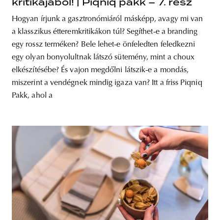
kritikájából! | Piqniq pakk – 7. rész
Hogyan írjunk a gasztronómiáról másképp, avagy mi van
a klasszikus étteremkritikákon túl? Segíthet-e a branding
egy rossz terméken? Bele lehet-e önfeledten feledkezni
egy olyan bonyolultnak látszó sütemény, mint a choux
elkészítésébe? És vajon megdőlni látszik-e a mondás,
miszerint a vendégnek mindig igaza van? Itt a friss Piqniq
Pakk, ahol a