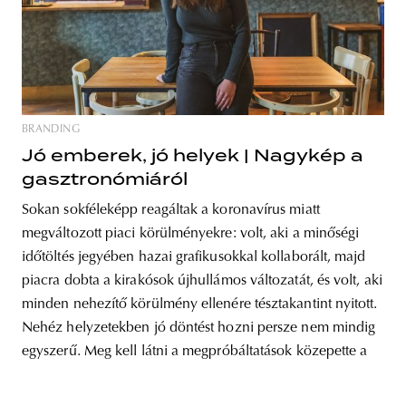
BRANDING
Jó emberek, jó helyek | Nagykép a
gasztronómiáról
Sokan sokféleképp reagáltak a koronavírus miatt
megváltozott piaci körülményekre: volt, aki a minőségi
időtöltés jegyében hazai grafikusokkal kollaborált, majd
piacra dobta a kirakósok újhullámos változatát, és volt, aki
minden nehezítő körülmény ellenére tésztakantint nyitott.
Nehéz helyzetekben jó döntést hozni persze nem mindig
egyszerű. Meg kell látni a megpróbáltatások közepette a