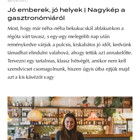
BRANDING
Jó emberek, jó helyek | Nagykép a
gasztronómiáról
Most, hogy már néha-néha bekukucskál ablakunkon a
régóta várt tavasz, s egy-egy melegebb nap után
reménykedve várjuk a pulcsis, kiskabátos jó időt, kedvünk
támadhat elindulni valahová, ahogy tettük azt annakelőtte.
Tervezni egy tartalmas, klassz hétvégét, amikor nem kell
szendvicset csomagolnunk, hiszen úgyis útba ejtjük majd
azt a kis kávézót vagy