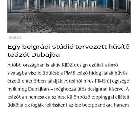
unity
budapest
poland
branding
DESIGN
Egy belgrádi stúdió tervezett hűsítő
teázót Dubajba
A több országban is aktív KIDZ design ezúttal a forró
sivatagba visz felüdülést: a PIMS teázó hideg italait hűvös
érzetű enteriőrben tálalják. A teáiról híres PIMS új egysége
nyílt meg Dubajban – méghozzá ütős designnal kísérve. A
teázóban nemcsak a színes, különböző toppinggal ellátott
üdítőitalok fogják felfrissíteni az ide betoppanókat, hanem