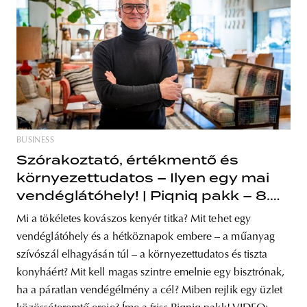
BUSINESS
Szórakoztató, értékmentő és
környezettudatos – Ilyen egy mai
vendéglátóhely! | Piqniq pakk – 8.
rész
Mi a tökéletes kovászos kenyér titka? Mit tehet egy
vendéglátóhely és a hétköznapok embere – a műanyag
szívószál elhagyásán túl – a környezettudatos és tiszta
konyháért? Mit kell magas szintre emelnie egy bisztrónak,
ha a páratlan vendégélmény a cél? Miben rejlik egy üzlet