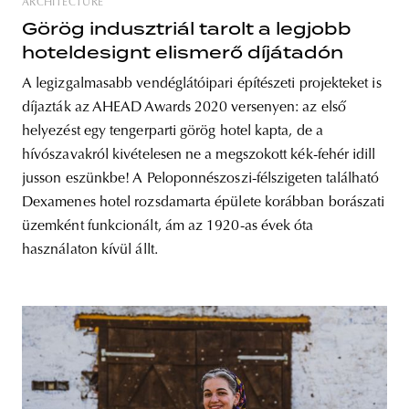
ARCHITECTURE
Görög indusztriál tarolt a legjobb
hoteldesignt elismerő díjátadón
A legizgalmasabb vendéglátóipari építészeti projekteket is
díjazták az AHEAD Awards 2020 versenyen: az első
helyezést egy tengerparti görög hotel kapta, de a
hívószavakról kivételesen ne a megszokott kék-fehér idill
jusson eszünkbe! A Peloponnészoszi-félszigeten található
Dexamenes hotel rozsdamarta épülete korábban borászati
üzemként funkcionált, ám az 1920-as évek óta
használaton kívül állt.