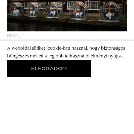
DESIGN
Design x Covid-19 | 9 projekt, amit a
A weboldal sütiket (cookie-kat) használ, hogy biztonságos
járvány ihletett
böngészés mellett a legjobb felhasználói élményt nyújtsa.
Eljött az ideje, hogy előmerészkedjünk az otthonunkból és
ELFOGADOM
megpróbáljunk visszatérni a régi szokásainkhoz: két pad
két sarka helyett újra egy kávézó asztalánál találkozzunk a
barátainkkal, futás helyett napozásra is használjuk a
parkot, vagy, ha annyira merészek vagyunk,
tömegközlekedést használjunk a bicikli helyett. De
mindezt már nem tehetjük meg azzal a