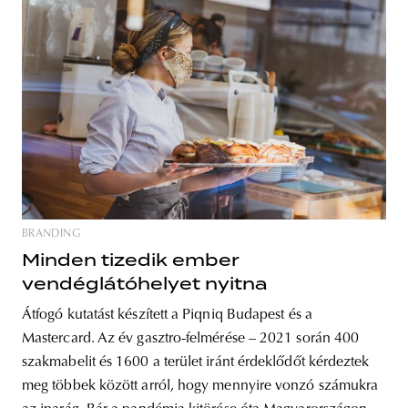
BRANDING
Minden tizedik ember
vendéglátóhelyet nyitna
Átfogó kutatást készített a Piqniq Budapest és a
Mastercard. Az év gasztro-felmérése – 2021 során 400
szakmabelit és 1600 a terület iránt érdeklődőt kérdeztek
meg többek között arról, hogy mennyire vonzó számukra