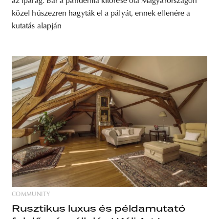
az iparág. Bár a pandémia kitörése óta Magyarországon
közel húszezren hagyták el a pályát, ennek ellenére a
kutatás alapján
COMMUNITY
Rusztikus luxus és példamutató