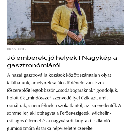
BRANDING
Jó emberek, jó helyek | Nagykép a
gasztronómiáról
A hazai gasztrovállalkozások között számtalan olyat
találhatunk, amelynek sajátos története van. Ezek
főszereplőit legtöbbször „csodabogaraknak” gondoljuk,
holott ők „mindössze” szenvedéllyel űzik azt, amit
csinálnak, s nem félnek a szokatlantól, az ismeretlentől. A
sommelier, aki otthagyta a Feröer-szigeteki Michelin-
csillagos éttermet és a nagyváradi lány, aki csillámló
gumicsizmára és tarka népviseletre cserélte