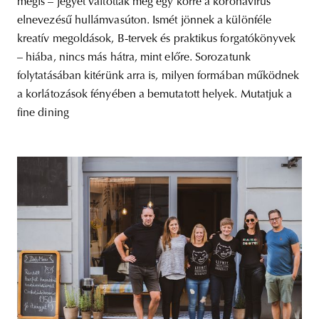
mégis – jegyet váltottak még egy körre a koronavírus
elnevezésű hullámvasúton. Ismét jönnek a különféle
kreatív megoldások, B-tervek és praktikus forgatókönyvek
– hiába, nincs más hátra, mint előre. Sorozatunk
folytatásában kitérünk arra is, milyen formában működnek
a korlátozások fényében a bemutatott helyek. Mutatjuk a
fine dining