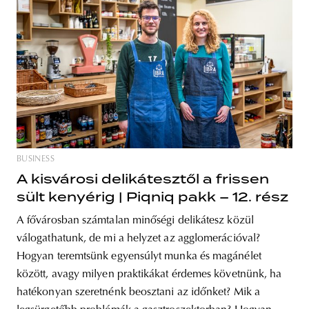
BUSINESS
A kisvárosi delikátesztől a frissen
sült kenyérig | Piqniq pakk – 12. rész
A fővárosban számtalan minőségi delikátesz közül
válogathatunk, de mi a helyzet az agglomerációval?
Hogyan teremtsünk egyensúlyt munka és magánélet
között, avagy milyen praktikákat érdemes követnünk, ha
hatékonyan szeretnénk beosztani az időnket? Mik a