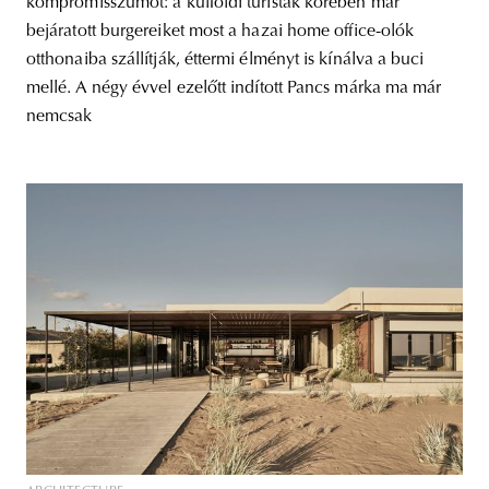
kompromisszumot: a külföldi turisták körében már
bejáratott burgereiket most a hazai home office-olók
otthonaiba szállítják, éttermi élményt is kínálva a buci
mellé. A négy évvel ezelőtt indított Pancs márka ma már
nemcsak