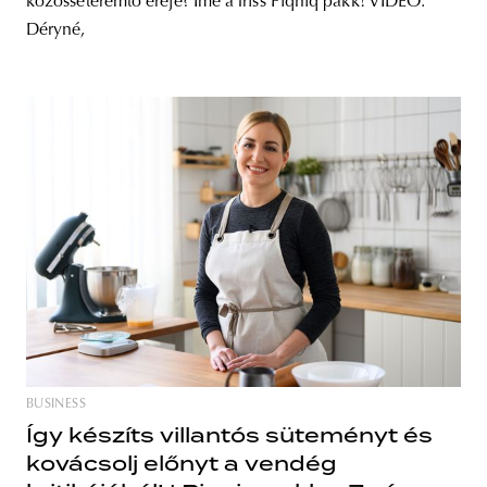
közösséteremtő ereje? Íme a friss Piqniq pakk! VIDEO:
Déryné,
BUSINESS
Így készíts villantós süteményt és
kovácsolj előnyt a vendég