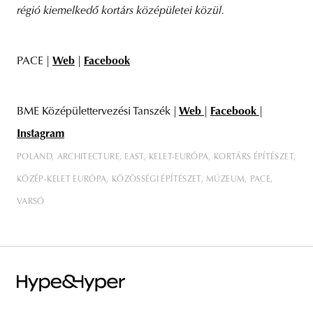
régió kiemelkedő kortárs középületei közül.
PACE |
Web
|
Facebook
BME Középülettervezési Tanszék |
Web
|
Facebook
|
Instagram
POLAND
ARCHITECTURE
EAST
KELET-EURÓPA
KORTÁRS ÉPÍTÉSZET
KÖZÉP-KELET EURÓPA
KÖZÖSSÉGI ÉPÍTÉSZET
MÚZEUM
PACE
VARSÓ