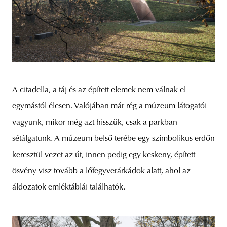
A citadella, a táj és az épített elemek nem válnak el
egymástól élesen. Valójában már rég a múzeum látogatói
vagyunk, mikor még azt hisszük, csak a parkban
sétálgatunk. A múzeum belső terébe egy szimbolikus erdőn
keresztül vezet az út, innen pedig egy keskeny, épített
ösvény visz tovább a lőfegyverárkádok alatt, ahol az
áldozatok emléktáblái találhatók.