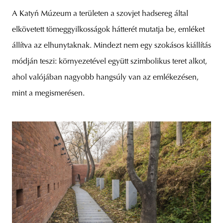
A Katyń Múzeum a területen a szovjet hadsereg által
elkövetett tömeggyilkosságok hátterét mutatja be, emléket
állítva az elhunytaknak. Mindezt nem egy szokásos kiállítás
módján teszi: környezetével együtt szimbolikus teret alkot,
ahol valójában nagyobb hangsúly van az emlékezésen,
mint a megismerésen.