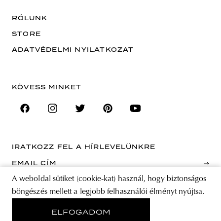
RÓLUNK
STORE
ADATVÉDELMI NYILATKOZAT
KÖVESS MINKET
IRATKOZZ FEL A HÍRLEVELÜNKRE
EMAIL CÍM
A weboldal sütiket (cookie-kat) használ, hogy biztonságos
A feliratkozással elfogadja az Általános Szerződési Feltételeket és kijelenti,
böngészés mellett a legjobb felhasználói élményt nyújtsa.
hogy elolvasta az Adatvédelmi nyilatkozatot.
ELFOGADOM