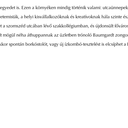
gyedet is. Ezen a környéken mindig történik valami: utcaünnepek, k
etemisták, a helyi kisvállalkozóknak és kreatívoknak hála szinte é
et a szomszéd utcában lévő szakkollégiumban, és újdonsült főváros
ult mögül néha áthuppannak az üzletben trónoló Baumgardt zongora 
kor spontán borkóstolót, vagy új ízkombó-tesztelést is elcsíphet a 