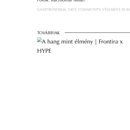
Fotók: Rácmolnár Milán
GASZTRONÓMIA
EAST
COMMUNITY
VÉLEMÉNY
BUD
TOVÁBBIAK