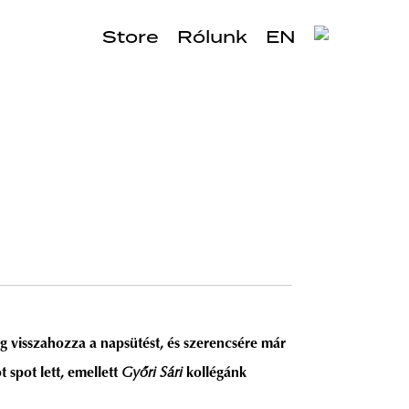
Store
Rólunk
EN
dig visszahozza a napsütést, és szerencsére már
 spot lett, emellett
Győri Sári
kollégánk