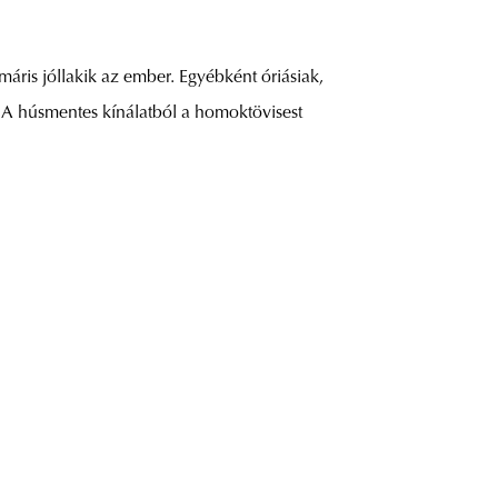
áris jóllakik az ember. Egyébként óriásiak,
 A húsmentes kínálatból a homoktövisest