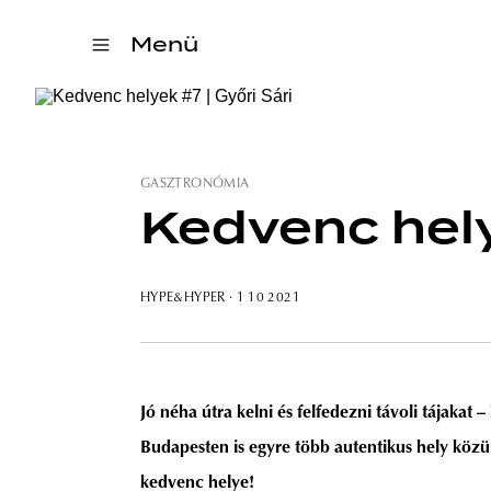
Menü
GASZTRONÓMIA
Kedvenc hely
HYPE&HYPER
· 1 10 2021
Jó néha útra kelni és felfedezni távoli tájakat
Budapesten is egyre több autentikus hely közül
kedvenc helye!