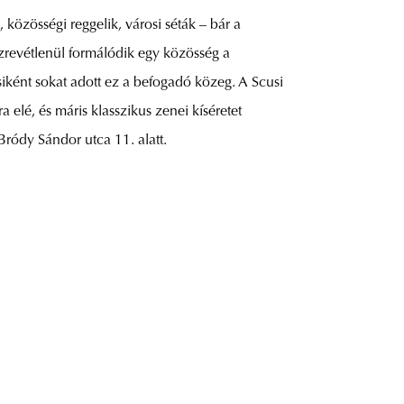
özösségi reggelik, városi séták – bár a
szrevétlenül formálódik egy közösség a
iként sokat adott ez a befogadó közeg. A Scusi
elé, és máris klasszikus zenei kíséretet
Bródy Sándor utca 11. alatt.