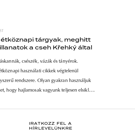
ST
étköznapi tárgyak, meghitt
illanatok a cseh Křehký által
áskannák, csészék, vázák és tányérok.
tköznapi használati cikkek végtelenül
yszerű rendszere. Olyan gyakran használjuk
et, hogy hajlamosak vagyunk teljesen elsiklani
ztétikai megjelenésük felett. Pedig egy-egy
gy műgonddal kivitelezett, egyedi tervezésű
rcelán vagy üvegtárgy színt vihet a
IRATKOZZ FEL A
HÍRLEVELÜNKRE
tköznapok szürkeségébe. Ismerjétek meg a