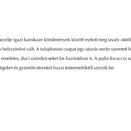
sezője igazi kamikaze körülmények között nyitott meg tavaly októb
helyszínévé vált. A tulajdonosi csapat egy utazás során szeretett 
emeletes, duci szendvicseket kis hazánkban is. A puha focaccia s
geket és gyümölcsleveket hazai kistermelőktől szerzik be.