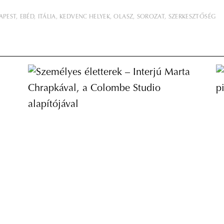
APEST
EBÉD
ITÁLIA
KEDVENC HELYEK
OLASZ
SOROZAT
SZERKESZTŐSÉG