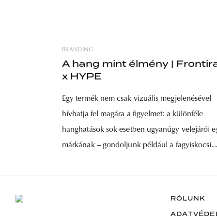
BRANDING
A hang mint élmény | Frontir
x HYPE
Egy termék nem csak vizuális megjelenésével
hívhatja fel magára a figyelmet: a különféle
hanghatások sok esetben ugyanúgy velejárói e
márkának – gondoljunk például a fagyiskocsik
ismerős, kedves dallamára, amely felidézi
bennünk a gondtalan vasárnap délutánokat.
Fontos tehát, hogy a terméktervezéskor ezekre 
RÓLUNK
„zajokra” is odafigyeljünk. Íme design thinking
ADATVÉDE