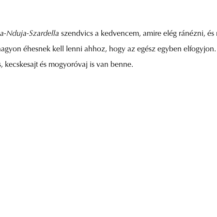
a-Nduja-Szardella
szendvics a kedvencem, amire elég ránézni, és m
 nagyon éhesnek kell lenni ahhoz, hogy az egész egyben elfogyjon.
s, kecskesajt és mogyoróvaj is van benne.