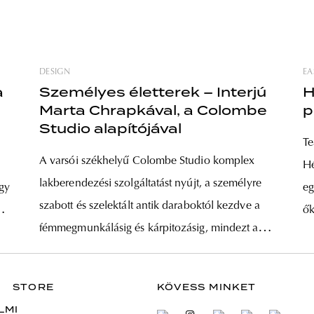
DESIGN
EA
a
Személyes életterek – Interjú
H
Marta Chrapkával, a Colombe
p
Studio alapítójával
Te
A varsói székhelyű Colombe Studio komplex
Hé
lakberendezési szolgáltatást nyújt, a személyre
gy
eg
szabott és szelektált antik daraboktól kezdve a
ők
fémmegmunkálásig és kárpitozásig, mindezt a
es
legjobb minőségű alapanyagok felhasználásával.
na
A végeredmény a jellegzetes enteriőrön belül
a
po
STORE
KÖVESS MINKET
pedig ezer kérdést vet fel: nehéz úgy ránézni a
hé
LMI