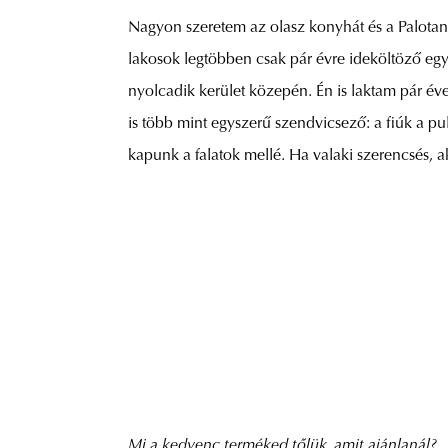
Nagyon szeretem az olasz konyhát és a Palotane
lakosok legtöbben csak pár évre ideköltöző egy
nyolcadik kerület közepén. Én is laktam pár év
is több mint egyszerű szendvicsező: a fiúk a p
kapunk a falatok mellé. Ha valaki szerencsés, ak
Mi a kedvenc terméked tőlük, amit ajánlanál?