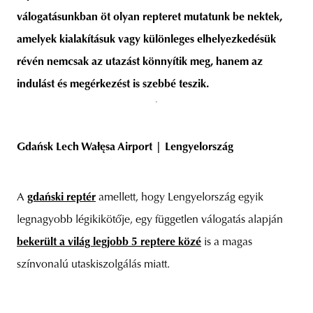
válogatásunkban öt olyan repteret mutatunk be nektek,
amelyek kialakításuk vagy különleges elhelyezkedésük
révén nemcsak az utazást könnyítik meg, hanem az
unity
budapest
poland
branding
indulást és megérkezést is szebbé teszik.
Gdańsk Lech Wałęsa Airport | Lengyelország
A
gdański reptér
amellett, hogy Lengyelország egyik
legnagyobb légikikötője, egy független válogatás alapján
bekerült a világ legjobb 5 reptere közé
is a magas
színvonalú utaskiszolgálás miatt.