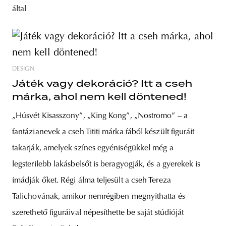
által
DESIGN
Játék vagy dekoráció? Itt a cseh
márka, ahol nem kell döntened!
„Húsvét Kisasszony”, „King Kong”, „Nostromo” – a
fantázianevek a cseh Tititi márka fából készült figuráit
takarják, amelyek színes egyéniségükkel még a
legsterilebb lakásbelsőt is beragyogják, és a gyerekek is
imádják őket. Régi álma teljesült a cseh Tereza
Talichovának, amikor nemrégiben megnyithatta és
szerethető figuráival népesíthette be saját stúdióját