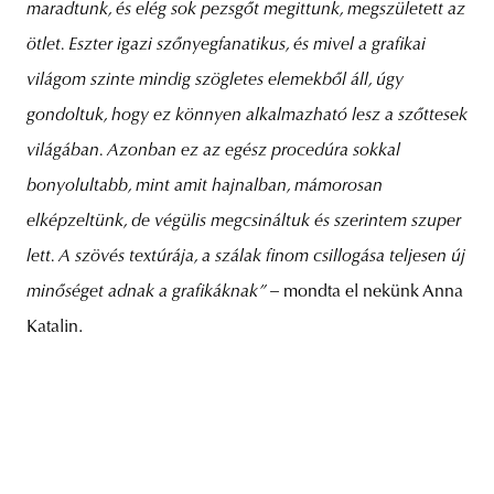
maradtunk, és elég sok pezsgőt megittunk, megszületett az
ötlet. Eszter igazi szőnyegfanatikus, és mivel a grafikai
világom szinte mindig szögletes elemekből áll, úgy
gondoltuk, hogy ez könnyen alkalmazható lesz a szőttesek
világában. Azonban ez az egész procedúra sokkal
bonyolultabb, mint amit hajnalban, mámorosan
elképzeltünk, de végülis megcsináltuk és szerintem szuper
lett. A szövés textúrája, a szálak finom csillogása teljesen új
minőséget adnak a grafikáknak” –
mondta el nekünk Anna
Katalin.