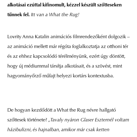
alkotásai ezúttal kifinomult, kézzel készült szőtteseken
tűnnek fel.
Itt van a What the Rug!
unity
budapest
poland
branding
Lovrity Anna Katalin animációs filmrendezőként dolgozik –
az animáció mellett már régóta foglalkoztatja az otthoni tér
és az ehhez kapcsolódó térélményünk, ezért úgy döntött,
hogy új médiummal társítja alkotásait, és a szövést, mint
hagyományőrző műfajt helyezi kortárs kontextusba.
De hogyan kezdődött a What the Rug névre hallgató
szőttesek története?
„Tavaly nyáron Glaser Eszternél voltam
házibulizni, és hajnalban, amikor már csak ketten