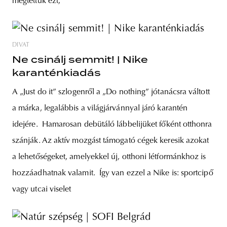
megtettük ezt,
DIVAT
Ne csinálj semmit! | Nike
karanténkiadás
A „Just do it” szlogenről a „Do nothing” jótanácsra váltott
a márka, legalábbis a világjárvánnyal járó karantén
idejére. Hamarosan debütáló lábbelijüket főként otthonra
szánják. Az aktív mozgást támogató cégek keresik azokat
a lehetőségeket, amelyekkel új, otthoni létformánkhoz is
hozzáadhatnak valamit. Így van ezzel a Nike is: sportcipő
vagy utcai viselet