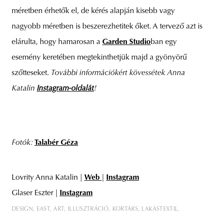
méretben érhetők el, de kérés alapján kisebb vagy
nagyobb méretben is beszerezhetitek őket. A tervező azt is
elárulta, hogy hamarosan a
Garden Studio
ban egy
esemény keretében megtekinthetjük majd a gyönyörű
szőtteseket.
További információkért kövessétek Anna
Katalin
Instagram-oldalát
!
Fotók:
Talabér
Géza
Lovrity Anna Katalin |
Web
|
Instagram
Glaser Eszter |
Instagram
DESIGN
EAST
ART
ILLUSZTRÁCIÓ
KORTÁRS
LAKÁSTEXTIL