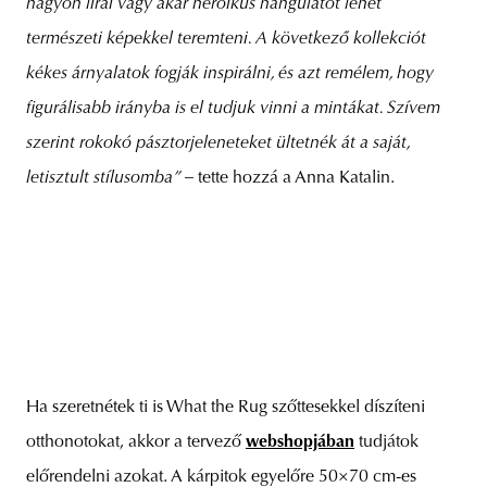
nagyon lírai vagy akár heroikus hangulatot lehet
természeti képekkel teremteni. A következő kollekciót
kékes árnyalatok fogják inspirálni, és azt remélem, hogy
figurálisabb irányba is el tudjuk vinni a mintákat. Szívem
szerint rokokó pásztorjeleneteket ültetnék át a saját,
letisztult stílusomba” –
tette hozzá a Anna Katalin.
Ha szeretnétek ti is What the Rug szőttesekkel díszíteni
otthonotokat, akkor a tervező
webshopjában
tudjátok
előrendelni azokat. A kárpitok egyelőre 50×70 cm-es