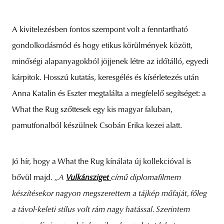
A kivitelezésben fontos szempont volt a fenntartható
gondolkodásmód és hogy etikus körülmények között,
minőségi alapanyagokból jöjjenek létre az időtálló, egyedi
kárpitok. Hosszú kutatás, keresgélés és kísérletezés után
Anna Katalin és Eszter megtalálta a megfelelő segítséget: a
What the Rug szőttesek egy kis magyar faluban,
pamutfonalból készülnek Csobán Erika kezei alatt.
Jó hír, hogy a What the Rug kínálata új kollekcióval is
bővül majd.
„A
Vulkánsziget
című diplomafilmem
készítésekor nagyon megszerettem a tájkép műfaját, főleg
a távol-keleti stílus volt rám nagy hatással. Szerintem