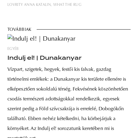
LOVRITY ANNA KATALIN
WHAT THE RUG
TOVÁBBIAK
EGYÉB
Indulj el! | Dunakanyar
Vízpart, szigetek, hegyek, festői kis falvak, gazdag
történelmi emlékek: a Dunakanyar kis területe ellenére is
elképesztően sokoldalú térség. Fekvésének köszönhetően
csodás természeti adottságokkal rendelkezik, egyesek
szerint pedig a Föld szívcsakrája is errefelé, Dobogókőn
található. Ebben nehéz kételkedni, ha körbejárjuk a
környéket. Az Indulj el! sorozatunk keretében mi is