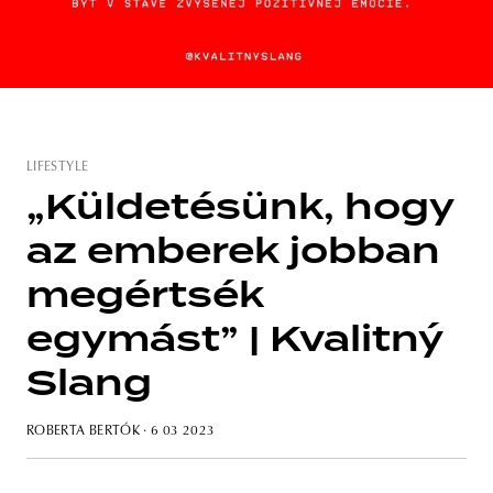
unity
budapest
poland
branding
LIFESTYLE
„Küldetésünk, hogy
az emberek jobban
megértsék
egymást” | Kvalitný
Slang
ROBERTA BERTÓK
· 6 03 2023