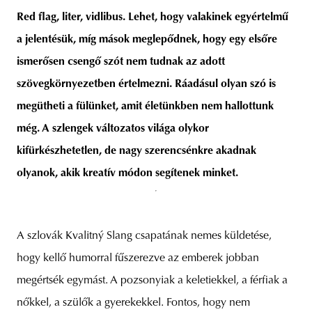
Red flag, liter, vidlibus. Lehet, hogy valakinek egyértelmű
a jelentésük, míg mások meglepődnek, hogy egy elsőre
ismerősen csengő szót nem tudnak az adott
szövegkörnyezetben értelmezni. Ráadásul olyan szó is
megütheti a fülünket, amit életünkben nem hallottunk
még. A szlengek változatos világa olykor
kifürkészhetetlen, de nagy szerencsénkre akadnak
olyanok, akik kreatív módon segítenek minket.
A szlovák Kvalitný Slang csapatának nemes küldetése,
hogy kellő humorral fűszerezve az emberek jobban
megértsék egymást. A pozsonyiak a keletiekkel, a férfiak a
nőkkel, a szülők a gyerekekkel. Fontos, hogy nem