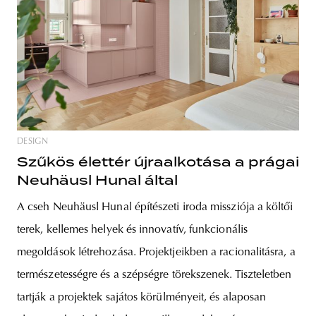
DESIGN
Szűkös élettér újraalkotása a prágai
Neuhäusl Hunal által
A cseh Neuhäusl Hunal építészeti iroda missziója a költői
terek, kellemes helyek és innovatív, funkcionális
megoldások létrehozása. Projektjeikben a racionalitásra, a
természetességre és a szépségre törekszenek. Tiszteletben
tartják a projektek sajátos körülményeit, és alaposan