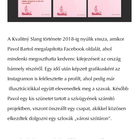
A Kvalitný Slang története 2018-ig nyúlik vissza, amikor
Pavol Bartoš megalapította Facebook oldalát, ahol
mindenki megoszthatta kedvenc kifejezéseit az ország
bármely részéről. Egy idő után képzett grafikusként az
Instagramon is felélesztette a profilt, ahol pedig már
illusztrációkkal együtt elevenedtek meg a szavak. Később
Pavol egy kis szünetet tartott a szívügyének számító
projektben, viszont összeállt egy csapat, akikkel közösen
elkezdtek dolgozni egy szlovák „városi szótáron”.