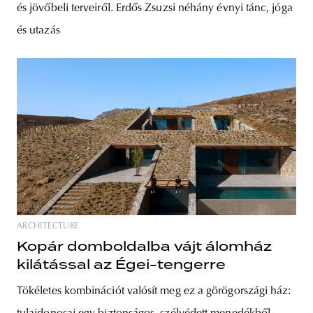
és jövőbeli terveiről. Erdős Zsuzsi néhány évnyi tánc, jóga
és utazás
ARCHITECTURE
Kopár domboldalba vájt álomház
kilátással az Égei-tengerre
Tökéletes kombinációt valósít meg ez a görögországi ház: