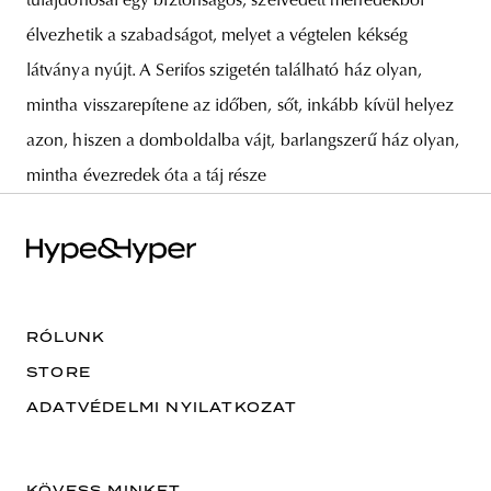
tulajdonosai egy biztonságos, szélvédett menedékből
élvezhetik a szabadságot, melyet a végtelen kékség
látványa nyújt. A Serifos szigetén található ház olyan,
mintha visszarepítene az időben, sőt, inkább kívül helyez
azon, hiszen a domboldalba vájt, barlangszerű ház olyan,
mintha évezredek óta a táj része
RÓLUNK
STORE
ADATVÉDELMI NYILATKOZAT
KÖVESS MINKET