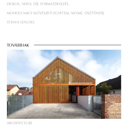
DESIGN
NEWS
DÍJ
FORMATERVEZÉS
MOHOLY-NAGY MŰVÉSZETI EGYETEM
MOME
ÖSZTÖNDÍJ
STEFAN LENGYEL
TOVÁBBIAK
ARCHITECTURE