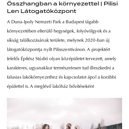
Összhangban a környezettel | Pilisi
Len Látogatóközpont
A Duna-Ipoly Nemzeti Park a Budapest tágabb
környezetében elterülő hegységek, folyóvölgyek és a
síkság találkozásának területe, melynek 2020-ban új
látogatóközpontja nyílt Pilisszentivánon. A projektért
felelős Építész Stúdió olyan középületet tervezett, amely
karakteres, ugyanakkor természetesen tud illeszkedni a
falusias lakókörnyezethez és kapcsolatot ápol a korábbi
épülettel is. A meglévő lakóház bővítéseként