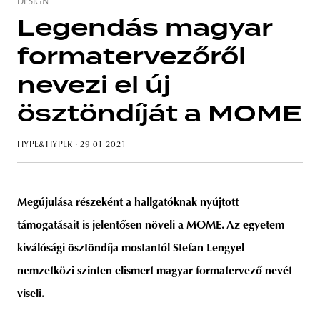
DESIGN
Legendás magyar
formatervezőről
unity
budapest
poland
branding
nevezi el új
ösztöndíját a MOME
HYPE&HYPER
· 29 01 2021
Megújulása részeként a hallgatóknak nyújtott
támogatásait is jelentősen növeli a MOME. Az egyetem
kiválósági ösztöndíja mostantól Stefan Lengyel
nemzetközi szinten elismert magyar formatervező nevét
viseli.