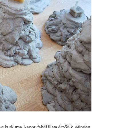
e kurkuma, kapor, fahéj illata érződik. Minden