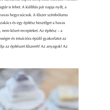
r is lehet. A kiállítás pár napja nyílt, a
a havas hegycsúcsok. A fűszer szimbóluma
zakács és egy építész beszélget a havas
r, nem követ recepteket. Az építész – a
sségre és intuícióra épülő gyakorlatot az
 adja az építészet fűszerét? Az anyagok? Az