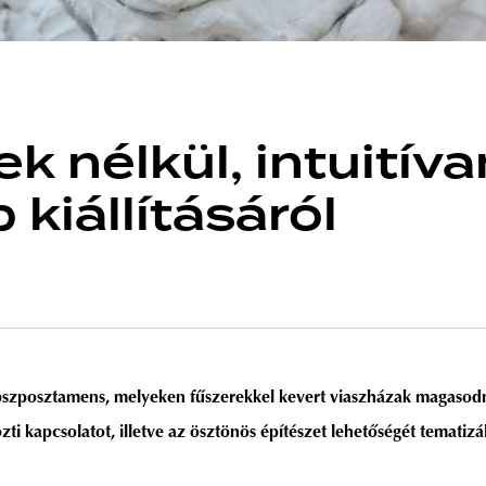
k nélkül, intuitíva
kiállításáról
ipszposztamens, melyeken fűszerekkel kevert viaszházak magasodn
 közti kapcsolatot, illetve az ösztönös építészet lehetőségét temat