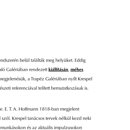
endszerén belül találták meg helyüket. Eddig
rafó Galériában rendezett
kiállításán
,
méhes
egjelenésük, a Trapéz Galériában nyílt Krespel
eti referenciával telített bemutatkozásuk is.
 be. E. T. A. Hoffmann 1818-ban megjelent
l szól. Krespel tanácsos tervek nélkül kezd neki
tt munkásokon és az aktuális impulzusokon