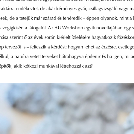
ktárra emlékeztet, de akár kéményes gyár, csillagvizsgáló vagy magtá
ek, de a tetejük már szárad és fehéredik – éppen olyanok, mint 
s végigkíséri a látogatót. Az AU Workshop egyik novellájában egy s
ása szerint ő az évek során kiérlelt ízlelésére hagyatkozik főzésko
ervezői is – felteszik a kérdést: hogyan lehet az érzésre, esetlege
nélkül, a papírra vetett terveket hátrahagyva építeni? És ha igen, mi
építők, akik kétkezi munkával létrehozzák azt?