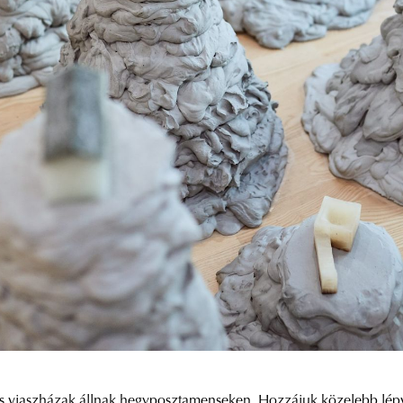
nes viaszházak állnak hegyposztamenseken. Hozzájuk közelebb lépv