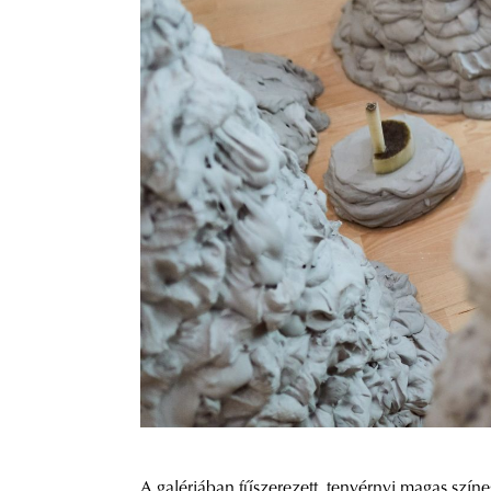
A galériában fűszerezett, tenyérnyi magas szí