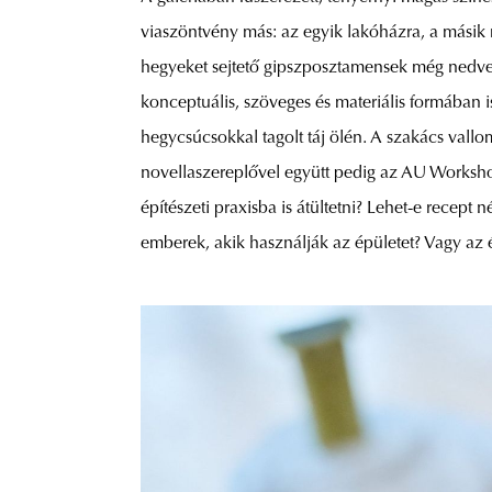
viaszöntvény más: az egyik lakóházra, a másik ra
hegyeket sejtető gipszposztamensek még nedves
konceptuális, szöveges és materiális formában i
hegycsúcsokkal tagolt táj ölén. A szakács vallom
novellaszereplővel együtt pedig az AU Workshop t
építészeti praxisba is átültetni? Lehet-e recept 
emberek, akik használják az épületet? Vagy az 