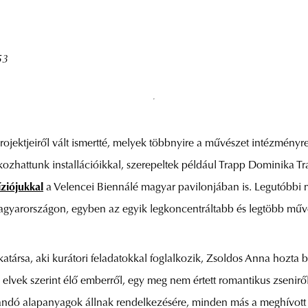
53
rojektjeiről vált ismertté, melyek többnyire a művészet intézményr
lkozhattunk installációikkal, szerepeltek például Trapp Dominika T
ziójukkal
a Velencei Biennálé magyar pavilonjában is. Legutóbbi m
agyarországon, egyben az egyik legkoncentráltabb és legtöbb művész
katársa, aki kurátori feladatokkal foglalkozik, Zsoldos Anna hozta
s elvek szerint élő emberről, egy meg nem értett romantikus zsenirő
nálandó alapanyagok állnak rendelkezésére, minden más a meghívo