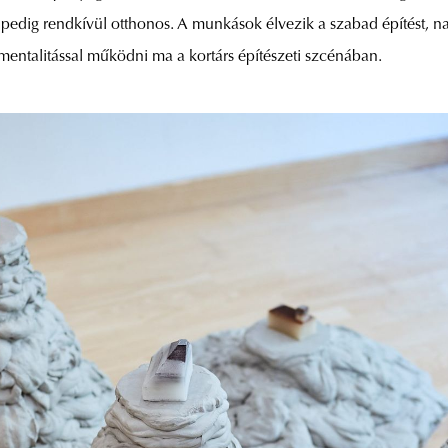
l pedig rendkívül otthonos. A munkások élvezik a szabad építést,
 mentalitással működni ma a kortárs építészeti szcénában.