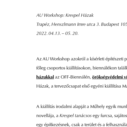
AU Workshop: Krespel Házak
Trapéz, Henszlmann Imre utca 3. Budapest 10
2022. 04.13. – 05. 20.
Az AU Workshop azokról a kísérleti építészeti p
főleg csoportos kiállításokon, biennálékon talá
házukkal
az OFF-Biennálén,
örökségvédelmi ví
Házak, a tervezőcsapat első egyéni kiállítása M
A kiállítás irodalmi alapját a Műhely egyik mun
novellája, a
Krespel tanácsos
egy furcsa, sajáto
egy építkezésnek, csak a terület és a felhasz