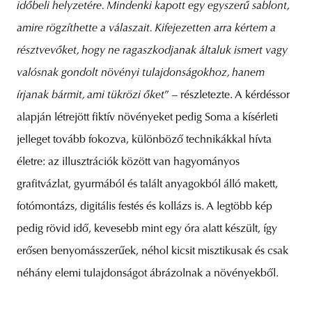
időbeli helyzetére. Mindenki kapott egy egyszerű sablont,
amire rögzíthette a válaszait. Kifejezetten arra kértem a
résztvevőket, hogy ne ragaszkodjanak általuk ismert vagy
valósnak gondolt növényi tulajdonságokhoz, hanem
írjanak bármit, ami tükrözi őket
” – részletezte. A kérdéssor
alapján létrejött fiktív növényeket pedig Soma a kísérleti
jelleget tovább fokozva, különböző technikákkal hívta
életre: az illusztrációk között van hagyományos
grafitvázlat, gyurmából és talált anyagokból álló makett,
fotómontázs, digitális festés és kollázs is. A legtöbb kép
pedig rövid idő, kevesebb mint egy óra alatt készült, így
erősen benyomásszerűek, néhol kicsit misztikusak és csak
néhány elemi tulajdonságot ábrázolnak a növényekből.