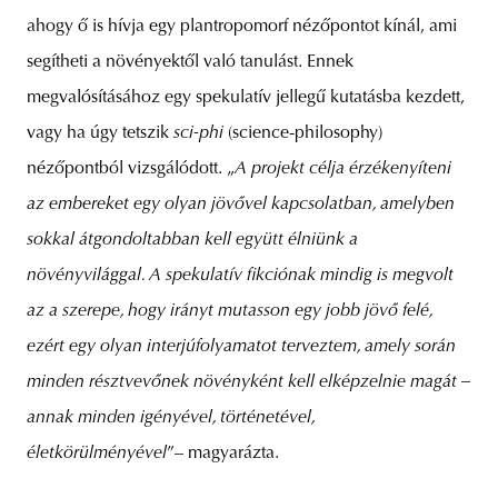
ahogy ő is hívja egy plantropomorf nézőpontot kínál, ami
segítheti a növényektől való tanulást. Ennek
megvalósításához egy spekulatív jellegű kutatásba kezdett,
vagy ha úgy tetszik
sci-phi
(science-philosophy)
nézőpontból vizsgálódott. „
A projekt célja érzékenyíteni
az embereket egy olyan jövővel kapcsolatban, amelyben
sokkal átgondoltabban kell együtt élniünk a
növényvilággal. A spekulatív fikciónak mindig is megvolt
az a szerepe, hogy irányt mutasson egy jobb jövő felé,
ezért egy olyan interjúfolyamatot terveztem, amely során
minden résztvevőnek növényként kell elképzelnie magát –
annak minden igényével, történetével,
életkörülményével
”– magyarázta.