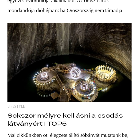
egyéves évfordulója alkalmából. Az orosz elnök
mondandója dióhéjban: ha Oroszország nem támadja
LIFESTYLE
Sokszor mélyre kell ásni a csodás
látványért | TOP5
Mai cikkünkben öt lélegzetelállító sóbányát mutatunk be,