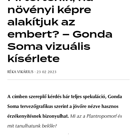
növényi képre
alakítjuk az
embert? – Gonda
unity
budapest
poland
branding
Soma vizuális
kísérlete
RÉKA VIKÁRIUS
· 23 02 2023
A címben szereplő kérdés bár teljes spekuláció, Gonda
Soma tervezőgrafikus szerint a jövőre nézve hasznos
érzékenyítésnek bizonyulhat.
Mi az a Plantropomorf és
mit tanulhatunk belőle?