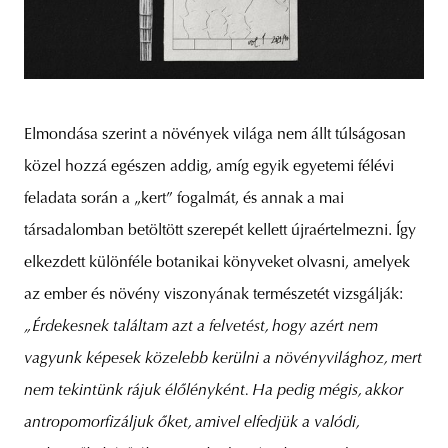
Elmondása szerint a növények világa nem állt túlságosan
közel hozzá egészen addig, amíg egyik egyetemi félévi
feladata során a „kert” fogalmát, és annak a mai
társadalomban betöltött szerepét kellett újraértelmezni. Így
elkezdett különféle botanikai könyveket olvasni, amelyek
az ember és növény viszonyának természetét vizsgálják:
„Érdekesnek találtam azt a felvetést, hogy azért nem
vagyunk képesek közelebb kerülni a növényvilághoz, mert
nem tekintünk rájuk élőlényként. Ha pedig mégis, akkor
antropomorfizáljuk őket, amivel elfedjük a valódi,