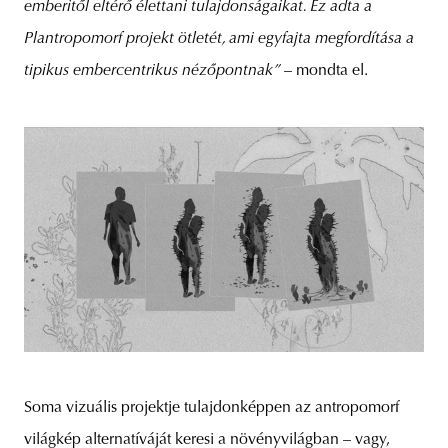
emberitől eltérő élettani tulajdonságaikat. Ez adta a
Plantropomorf projekt ötletét, ami egyfajta megfordítása a
tipikus embercentrikus nézőpontnak”
– mondta el.
Soma vizuális projektje tulajdonképpen az antropomorf
világkép alternatíváját keresi a növényvilágban – vagy,