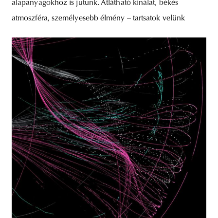
alapanyagokhoz is jutunk. Átlátható kínálat, békés
atmoszféra, személyesebb élmény – tartsatok velünk