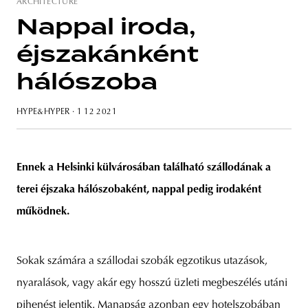
ARCHITECTURE
Nappal iroda,
éjszakánként
unity
budapest
poland
branding
hálószoba
HYPE&HYPER
· 1 12 2021
Ennek a Helsinki külvárosában található szállodának a
terei éjszaka hálószobaként, nappal pedig irodaként
működnek.
Sokak számára a szállodai szobák egzotikus utazások,
nyaralások, vagy akár egy hosszú üzleti megbeszélés utáni
pihenést jelentik. Manapság azonban egy hotelszobában