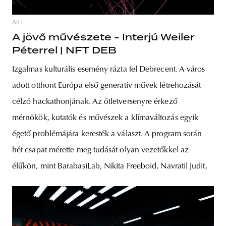
ART
A jövő művészete - Interjú Weiler
Péterrel | NFT DEB
Izgalmas kulturális esemény rázta fel Debrecent. A város
adott otthont Európa első generatív művek létrehozását
célzó hackathonjának. Az ötletversenyre érkező
mérnökök, kutatók és művészek a klímaváltozás egyik
égető problémájára keresték a választ. A program során
hét csapat mérette meg tudását olyan vezetőkkel az
élűkön, mint BarabasiLab, Nikita Freeboid, Navratil Judit,