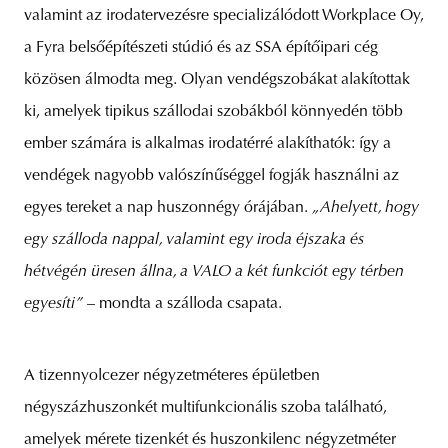
valamint az irodatervezésre specializálódott Workplace Oy,
a Fyra belsőépítészeti stúdió és az SSA építőipari cég
közösen álmodta meg. Olyan vendégszobákat alakítottak
ki, amelyek tipikus szállodai szobákból könnyedén több
ember számára is alkalmas irodatérré alakíthatók: így a
vendégek nagyobb valószínűséggel fogják használni az
egyes tereket a nap huszonnégy órájában.
„Ahelyett, hogy
egy szálloda nappal, valamint egy iroda éjszaka és
hétvégén üresen állna, a VALO a két funkciót egy térben
egyesíti”
– mondta a szálloda csapata.
A tizennyolcezer négyzetméteres épületben
négyszázhuszonkét multifunkcionális szoba található,
amelyek mérete tizenkét és huszonkilenc négyzetméter