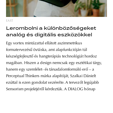
EAST
unity
budapest
poland
branding
Lerombolni a különbözőségeket
analóg és digitális eszközökkel
Egy vortex mintázattal ellátott aszimmetrikus
formatervezésű övtáska, ami alapfunkcióján túl
készségfejlesztő és hangterápiás technológiát hordoz
magában. Hiszen a design nemcsak egy esztétikai tárgy,
hanem egy szemlélet- és társadalomformáló erő – a
Perceptual Thinkers márka alapítóját, Szalkai Dánielt
ezúttal is ezen gondolat vezérelte. A tervezőt legújabb
Sensorism projektjéről kérdeztük. A DIALOG hónap