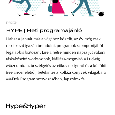
DESIGN
HYPE | Heti programajánló
Habár a január már a végéhez közelít, az év még csak
most kezd igazán beindulni, programok szempontjából
legalábbis biztosan. Erre a hétre minden napra jut valami:
táskakészítő workshopok, kiállítás-megnyitó a Ludwig
Múzeumban, beszélgetés az etikus designról és a külföldi
freelancer-életről, betekintés a kollázskönyvek világába a
MaDok Program szervezésében, lapszám- és