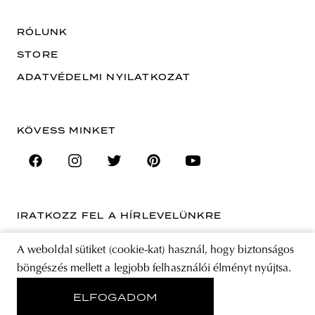
RÓLUNK
STORE
ADATVÉDELMI NYILATKOZAT
KÖVESS MINKET
IRATKOZZ FEL A HÍRLEVELÜNKRE
EMAIL CÍM
A weboldal sütiket (cookie-kat) használ, hogy biztonságos
böngészés mellett a legjobb felhasználói élményt nyújtsa.
A feliratkozással elfogadja az Általános Szerződési Feltételeket és kijelenti,
hogy elolvasta az Adatvédelmi nyilatkozatot.
ELFOGADOM