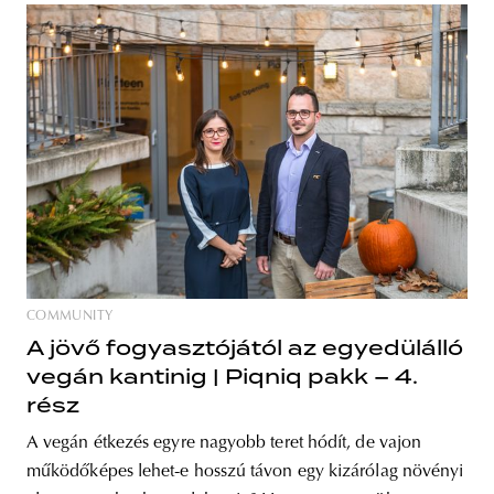
COMMUNITY
A jövő fogyasztójától az egyedülálló
vegán kantinig | Piqniq pakk – 4.
rész
A vegán étkezés egyre nagyobb teret hódít, de vajon
működőképes lehet-e hosszú távon egy kizárólag növényi