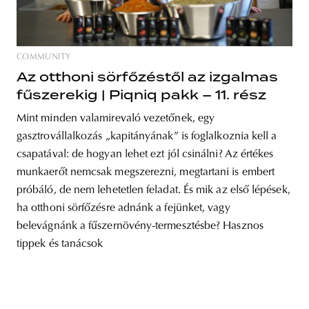
COMMUNITY
unity
budapest
poland
branding
Az otthoni sörfőzéstől az izgalmas
fűszerekig | Piqniq pakk – 11. rész
Mint minden valamirevaló vezetőnek, egy
gasztrovállalkozás „kapitányának” is foglalkoznia kell a
csapatával: de hogyan lehet ezt jól csinálni? Az értékes
munkaerőt nemcsak megszerezni, megtartani is embert
próbáló, de nem lehetetlen feladat. És mik az első lépések,
ha otthoni sörfőzésre adnánk a fejünket, vagy
belevágnánk a fűszernövény-termesztésbe? Hasznos
tippek és tanácsok