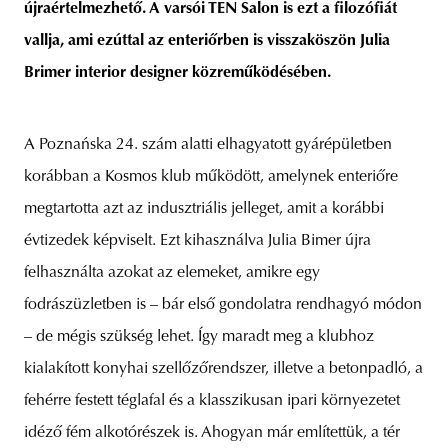
újraértelmezhető. A varsói TEN Salon is ezt a filozófiát
vallja, ami ezúttal az enteriőrben is visszaköszön Julia
Brimer interior designer közreműködésében.
A Poznańska 24. szám alatti elhagyatott gyárépületben
korábban a Kosmos klub működött, amelynek enteriőre
megtartotta azt az indusztriális jelleget, amit a korábbi
évtizedek képviselt. Ezt kihasználva Julia Bimer újra
felhasználta azokat az elemeket, amikre egy
fodrászüzletben is – bár első gondolatra rendhagyó módon
– de mégis szükség lehet. Így maradt meg a klubhoz
kialakított konyhai szellőzőrendszer, illetve a betonpadló, a
fehérre festett téglafal és a klasszikusan ipari környezetet
idéző fém alkotórészek is. Ahogyan már említettük, a tér