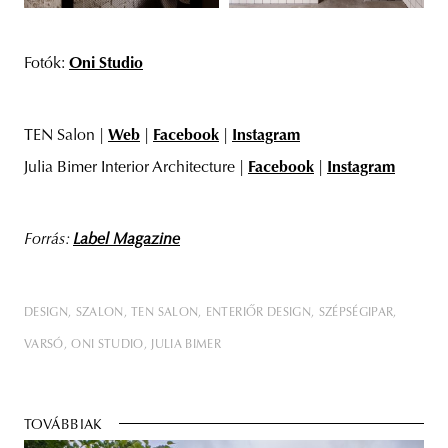
Fotók:
Oni Studio
TEN Salon |
Web
|
Facebook
|
Instagram
Julia Bimer Interior Architecture |
Facebook
|
Instagram
Forrás:
Label Magazine
DESIGN
SZALON
TEN SALON
ENTERIŐR DESIGN
SZÉPSÉGIPAR
VARSÓ
ONI STUDIO
JULIA BIMER
TOVÁBBIAK