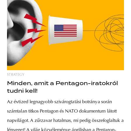
STRATEGY
Minden, amit a Pentagon-iratokról
tudni kell!
Az évtized legnagyobb szivárogtatási botránya során
számtalan titkos Pentagon és NATO dokumentum látott
napvilágot. A zűrzavar hatalmas, mi pedig összefoglaltuk a
lényeget! A világ közvéleménye áprilisban a Pentagon-