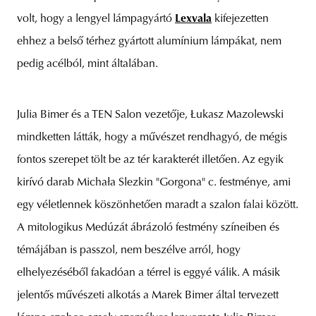
volt, hogy a lengyel lámpagyártó
Lexvala
kifejezetten
ehhez a belső térhez gyártott alumínium lámpákat, nem
pedig acélból, mint általában.
Julia Bimer és a TEN Salon vezetője, Łukasz Mazolewski
mindketten látták, hogy a művészet rendhagyó, de mégis
fontos szerepet tölt be az tér karakterét illetően. Az egyik
kirívó darab Michała Slezkin "Gorgona" c. festménye, ami
egy véletlennek köszönhetően maradt a szalon falai között.
A mitologikus Medúzát ábrázoló festmény színeiben és
témájában is passzol, nem beszélve arról, hogy
elhelyezéséből fakadóan a térrel is eggyé válik. A másik
jelentős művészeti alkotás a Marek Bimer által tervezett