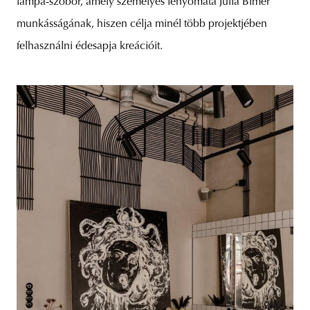
lámpa-szobor, amely személyes lenyomata Julia Bimer
munkásságának, hiszen célja minél több projektjében
felhasználni édesapja kreációit.