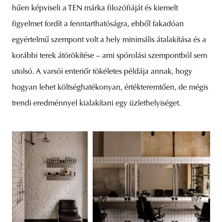
hűen képviseli a TEN márka filozófiáját és kiemelt
figyelmet fordít a fenntarthatóságra, ebből fakadóan
egyértelmű szempont volt a hely minimális átalakítása és a
korábbi terek átörökítése – ami spórolási szempontból sem
utolsó. A varsói enteriőr tökéletes példája annak, hogy
hogyan lehet költséghatékonyan, értékteremtően, de mégis
trendi eredménnyel kialakítani egy üzlethelyiséget.