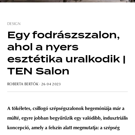
DESIGN
unity
budapest
poland
branding
Egy fodrászszalon,
ahol a nyers
esztétika uralkodik |
TEN Salon
ROBERTA BERTÓK
· 26 04 2023
A tökéletes, csillogó szépségszalonok hegemóniája már a
múlté, egyre jobban begyűrűzik egy valódibb, indusztriális
koncepció, amely a felszín alatt megmutatja: a szépség