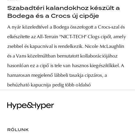
Szabadtéri kalandokhoz készült a
Bodega és a Crocs új cipője
A nyár közeledtével a Bodega összefogott a Crocs-szal és
elkészítette az All-Terrain "NICT-TECH" Clogs cipőt, amely
zsebbel és kapucnival is rendelkezik. Nicole McLaughlin
és a Vans közelmúltban bemutatott kollaborációjához
hasonlóan ez a cipő is tele van hasznos kiegészítőkkel. A
hamarosan megjelenő lábbeli tasakja cipzáros, a
behúzható kapucnija pedig több oldalsó
RÓLUNK