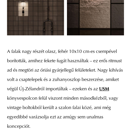
A falak nagy részét olasz, fehér 10x10 cm-es csempével
borították, amihez fekete fugát használtak – ez erős ritmust
ad és megtöri az óriási gyárjellegű felületeket. Nagy kihívás
volt a csaptelepek és a zuhanyoszlop beszerzése, amiket
végül Új-Zélandról importáltak – ezeken és az
USM
könyvespolcon felül viszont minden másodkézből, vagy
vintage boltokból került a szalon falai közé, ami még
egyedibbé varázsolja ezt az amúgy sem unalmas
koncepciót.