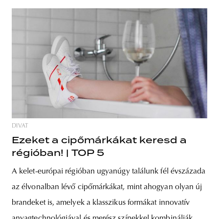
DIVAT
Ezeket a cipőmárkákat keresd a
régióban! | TOP 5
A kelet-európai régióban ugyanúgy találunk fél évszázada
az élvonalban lévő cipőmárkákat, mint ahogyan olyan új
brandeket is, amelyek a klasszikus formákat innovatív
anyagtechnológiával és merész színekkel kombinálják.