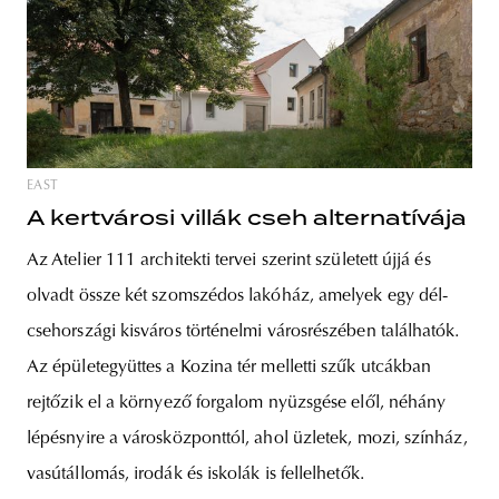
EAST
A kertvárosi villák cseh alternatívája
Az Atelier 111 architekti tervei szerint született újjá és
olvadt össze két szomszédos lakóház, amelyek egy dél-
csehországi kisváros történelmi városrészében találhatók.
Az épületegyüttes a Kozina tér melletti szűk utcákban
rejtőzik el a környező forgalom nyüzsgése elől, néhány
lépésnyire a városközponttól, ahol üzletek, mozi, színház,
vasútállomás, irodák és iskolák is fellelhetők.