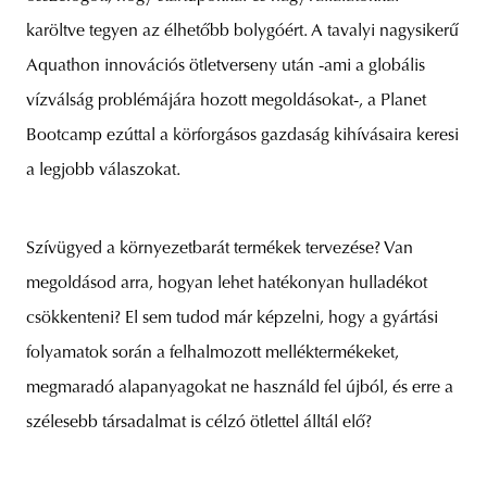
karöltve tegyen az élhetőbb bolygóért. A tavalyi nagysikerű
Aquathon innovációs ötletverseny után -ami a globális
vízválság problémájára hozott megoldásokat-, a Planet
Bootcamp ezúttal a körforgásos gazdaság kihívásaira keresi
a legjobb válaszokat.
Szívügyed a környezetbarát termékek tervezése? Van
megoldásod arra, hogyan lehet hatékonyan hulladékot
csökkenteni? El sem tudod már képzelni, hogy a gyártási
folyamatok során a felhalmozott melléktermékeket,
megmaradó alapanyagokat ne használd fel újból, és erre a
szélesebb társadalmat is célzó ötlettel álltál elő?