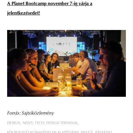
A Planet Bootcamp november 7-ig várja a
jelentkezésedet!
Forrás: Sajtóközlemény
DESIGN
NEWS
TECH
DESIGN TERMINAL
KÉK BOLYGÓ KLÍMAVÉDELMI ALAPÍTVÁNY
NESTLÉ
PÁLYÁZAT