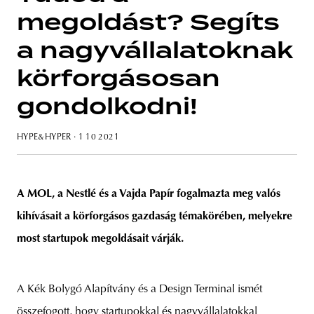
megoldást? Segíts
a nagyvállalatoknak
körforgásosan
unity
budapest
poland
branding
gondolkodni!
HYPE&HYPER
· 1 10 2021
A MOL, a Nestlé és a Vajda Papír fogalmazta meg valós
kihívásait a körforgásos gazdaság témakörében, melyekre
most startupok megoldásait várják.
A Kék Bolygó Alapítvány és a Design Terminal ismét
összefogott, hogy startupokkal és nagyvállalatokkal