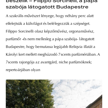
beszélik – Filippo Sorcinelli, a pápa
szabója látogatott Budapestre
A szakrális művészet lényege, hogy néhány perc alatt
elfelejtsük a külvilágot és belélegezzük a szépséget.
Filippo Sorcinelli olasz képzőművész, orgonaművész,
parfümőr -és nem mellesleg a pápa szabója- látogatott
Budapestre, hogy bemutassa legújabb Reliqvia illatát a
Károlyi kert mellett meghúzodó 7scents parfümériában. A
7scents rajongója az avantgárd, niche parfümöknek;
repertoárjában olyan