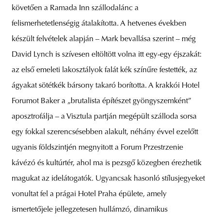
követően a Ramada Inn szállodalánc a
felismerhetetlenségig átalakította. A hetvenes években
készült felvételek alapján – Mark bevallása szerint – még
David Lynch is szívesen eltöltött volna itt egy-egy éjszakát:
az első emeleti lakosztályok falát kék színűre festették, az
ágyakat sötétkék bársony takaró borította. A krakkói Hotel
Forumot Baker a „brutalista építészet gyöngyszemként”
aposztrofálja – a Visztula partján megépült szálloda sorsa
egy fokkal szerencsésebben alakult, néhány évvel ezelőtt
ugyanis földszintjén megnyitott a Forum Przestrzenie
kávézó és kultúrtér, ahol ma is pezsgő közegben érezhetik
magukat az idelátogatók. Ugyancsak hasonló stílusjegyeket
vonultat fel a prágai Hotel Praha épülete, amely
ismertetőjele jellegzetesen hullámzó, dinamikus