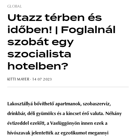
GLOBAL
Utazz térben és
időben! | Foglalnál
unity
budapest
poland
branding
szobát egy
szocialista
hotelben?
KITTI MAYER
· 14 07 2023
Lakosztállyá bővíthető apartmanok, szobaszerviz,
drinkbár, déli gyümölcs és a kincset érő valuta. Néhány
évtizeddel ezelőtt, a Vasfüggönyön innen ezek a
hívószavak jelentették az egzotikumot megannyi