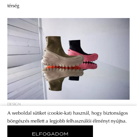
térség
DESIGN
A Moncler Studio Ascenti ebben az
A weboldal sütiket (cookie-kat) használ, hogy biztonságos
évben Párizsban kápráztatja el
böngészés mellett a legjobb felhasználói élményt nyújtsa.
látogatóit
ELFOGADOM