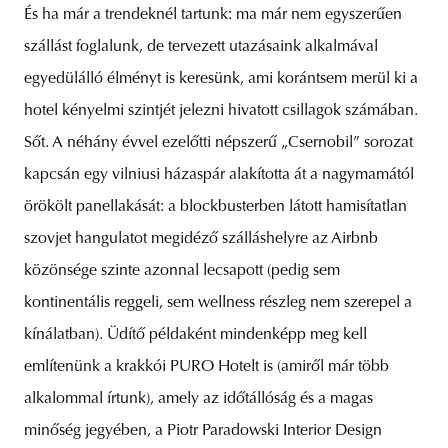
És ha már a trendeknél tartunk: ma már nem egyszerűen
szállást foglalunk, de tervezett utazásaink alkalmával
egyedülálló élményt is keresünk, ami korántsem merül ki a
hotel kényelmi szintjét jelezni hivatott csillagok számában.
Sőt. A néhány évvel ezelőtti népszerű „Csernobil” sorozat
kapcsán egy vilniusi házaspár alakította át a nagymamától
örökölt panellakását: a blockbusterben látott hamisítatlan
szovjet hangulatot megidéző szálláshelyre az Airbnb
közönsége szinte azonnal lecsapott (pedig sem
kontinentális reggeli, sem wellness részleg nem szerepel a
kínálatban). Üdítő példaként mindenképp meg kell
említenünk a krakkói PURO Hotelt is (amiről már több
alkalommal írtunk), amely az időtállóság és a magas
minőség jegyében, a Piotr Paradowski Interior Design