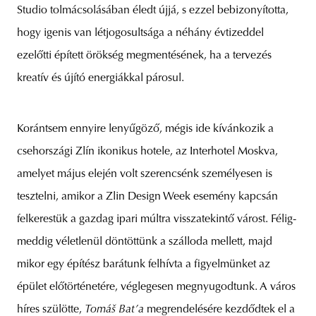
Studio tolmácsolásában éledt újjá, s ezzel bebizonyította,
hogy igenis van létjogosultsága a néhány évtizeddel
ezelőtti épített örökség megmentésének, ha a tervezés
kreatív és újító energiákkal párosul.
Korántsem ennyire lenyűgöző, mégis ide kívánkozik a
csehországi Zlín ikonikus hotele, az Interhotel Moskva,
amelyet május elején volt szerencsénk személyesen is
tesztelni, amikor a Zlin Design Week esemény kapcsán
felkerestük a gazdag ipari múltra visszatekintő várost. Félig-
meddig véletlenül döntöttünk a szálloda mellett, majd
mikor egy építész barátunk felhívta a figyelmünket az
épület előtörténetére, véglegesen megnyugodtunk. A város
híres szülötte,
Tomáš Baťa
megrendelésére kezdődtek el a