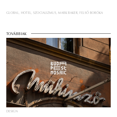
GLOBAL
HOTEL
SZOCIALIZMUS
MARK BAKER
FELSŐ BORÓKA
TOVÁBBIAK
DESIGN