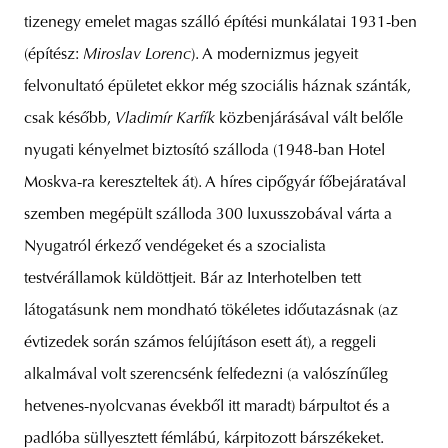
tizenegy emelet magas szálló építési munkálatai 1931-ben
(építész:
Miroslav Lorenc
). A modernizmus jegyeit
felvonultató épületet ekkor még szociális háznak szánták,
csak később,
Vladimír Karfík
közbenjárásával vált belőle
nyugati kényelmet biztosító szálloda (1948-ban Hotel
Moskva-ra kereszteltek át). A híres cipőgyár főbejáratával
szemben megépült szálloda 300 luxusszobával várta a
Nyugatról érkező vendégeket és a szocialista
testvérállamok küldöttjeit. Bár az Interhotelben tett
látogatásunk nem mondható tökéletes időutazásnak (az
évtizedek során számos felújításon esett át), a reggeli
alkalmával volt szerencsénk felfedezni (a valószínűleg
hetvenes-nyolcvanas évekből itt maradt) bárpultot és a
padlóba süllyesztett fémlábú, kárpitozott bárszékeket.