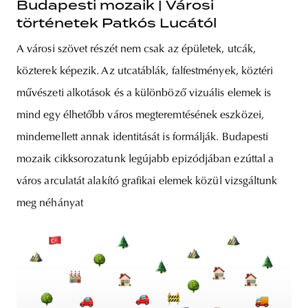
Budapesti mozaik | Városi
történetek Patkós Lucától
A városi szövet részét nem csak az épületek, utcák,
közterek képezik. Az utcatáblák, falfestmények, köztéri
művészeti alkotások és a különböző vizuális elemek is
mind egy élhetőbb város megteremtésének eszközei,
mindemellett annak identitását is formálják. Budapesti
mozaik cikksorozatunk legújabb epizódjában ezúttal a
város arculatát alakító grafikai elemek közül vizsgáltunk
meg néhányat