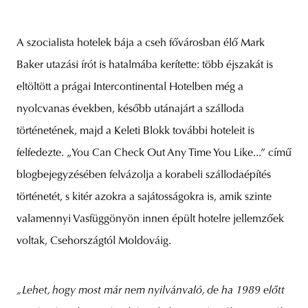
A szocialista hotelek bája a cseh fővárosban élő Mark
Baker utazási írót is hatalmába kerítette: több éjszakát is
eltöltött a prágai Intercontinental Hotelben még a
nyolcvanas években, később utánajárt a szálloda
történetének, majd a Keleti Blokk további hoteleit is
felfedezte. „You Can Check Out Any Time You Like...” című
blogbejegyzésében felvázolja a korabeli szállodaépítés
történetét, s kitér azokra a sajátosságokra is, amik szinte
valamennyi Vasfüggönyön innen épült hotelre jellemzőek
voltak, Csehországtól Moldováig.
„Lehet, hogy most már nem nyilvánvaló, de ha 1989 előtt