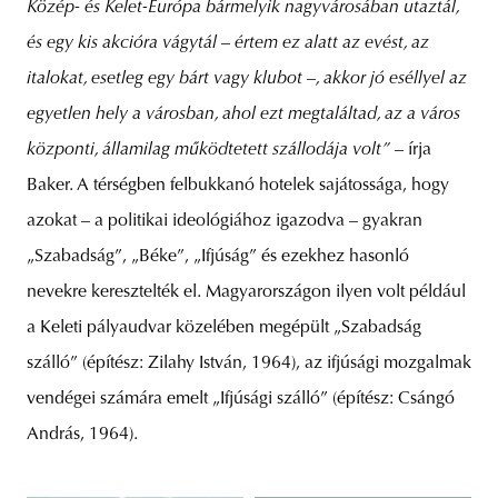
Közép- és Kelet-Európa bármelyik nagyvárosában utaztál,
és egy kis akcióra vágytál
–
értem ez alatt az evést, az
italokat, esetleg egy bárt vagy klubot
–
, akkor jó eséllyel az
egyetlen hely a városban, ahol ezt megtaláltad, az a város
központi, államilag működtetett szállodája volt”
– írja
Baker. A térségben felbukkanó hotelek sajátossága, hogy
azokat – a politikai ideológiához igazodva – gyakran
„Szabadság”, „Béke”, „Ifjúság” és ezekhez hasonló
nevekre keresztelték el. Magyarországon ilyen volt például
a Keleti pályaudvar közelében megépült „Szabadság
szálló” (építész: Zilahy István, 1964), az ifjúsági mozgalmak
vendégei számára emelt „Ifjúsági szálló” (építész: Csángó
András, 1964).