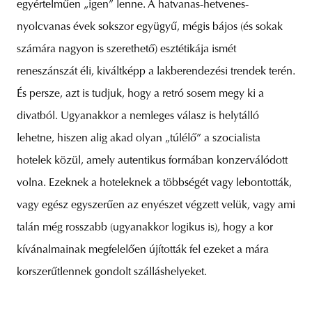
egyértelműen „igen” lenne. A hatvanas-hetvenes-
nyolcvanas évek sokszor együgyű, mégis bájos (és sokak
számára nagyon is szerethető) esztétikája ismét
reneszánszát éli, kiváltképp a lakberendezési trendek terén.
És persze, azt is tudjuk, hogy a retró sosem megy ki a
divatból. Ugyanakkor a nemleges válasz is helytálló
lehetne, hiszen alig akad olyan „túlélő” a szocialista
hotelek közül, amely autentikus formában konzerválódott
volna. Ezeknek a hoteleknek a többségét vagy lebontották,
vagy egész egyszerűen az enyészet végzett velük, vagy ami
talán még rosszabb (ugyanakkor logikus is), hogy a kor
kívánalmainak megfelelően újították fel ezeket a mára
korszerűtlennek gondolt szálláshelyeket.