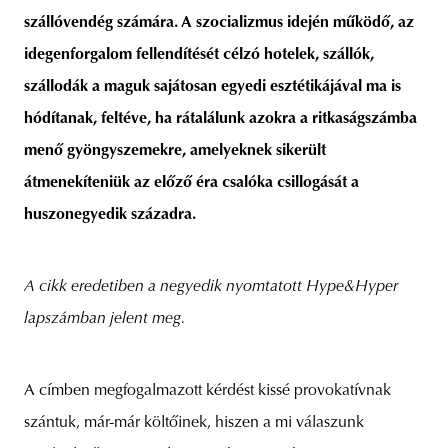
szállóvendég számára. A szocializmus idején működő, az
idegenforgalom fellendítését célzó hotelek, szállók,
szállodák a maguk sajátosan egyedi esztétikájával ma is
hódítanak, feltéve, ha rátalálunk azokra a ritkaságszámba
menő gyöngyszemekre, amelyeknek sikerült
átmenekíteniük az előző éra csalóka csillogását a
huszonegyedik századra.
A cikk eredetiben a
negyedik
nyomtatott Hype&Hyper
lapszámban jelent meg.
A címben megfogalmazott kérdést kissé provokatívnak
szántuk, már-már költőinek, hiszen a mi válaszunk