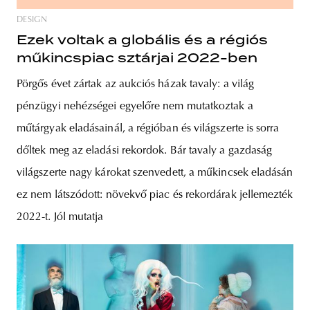
DESIGN
Ezek voltak a globális és a régiós
műkincspiac sztárjai 2022-ben
Pörgős évet zártak az aukciós házak tavaly: a világ
pénzügyi nehézségei egyelőre nem mutatkoztak a
műtárgyak eladásainál, a régióban és világszerte is sorra
dőltek meg az eladási rekordok. Bár tavaly a gazdaság
világszerte nagy károkat szenvedett, a műkincsek eladásán
ez nem látszódott: növekvő piac és rekordárak jellemezték
2022-t. Jól mutatja