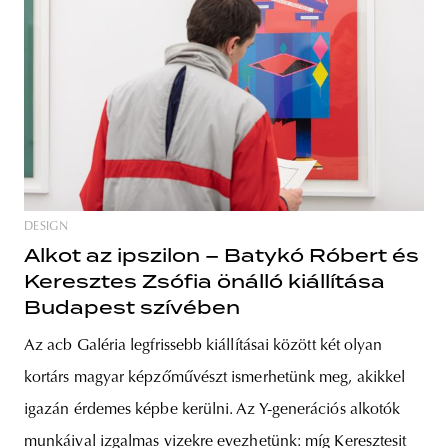
DESIGN
Alkot az ipszilon – Batykó Róbert és
Keresztes Zsófia önálló kiállítása
Budapest szívében
Az acb Galéria legfrissebb kiállításai között két olyan
kortárs magyar képzőművészt ismerhetünk meg, akikkel
igazán érdemes képbe kerülni. Az Y-generációs alkotók
munkáival izgalmas vizekre evezhetünk: míg Keresztesit