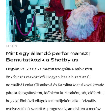
DESIGN
Mint egy állandó performansz |
Bemutatkozik a Shotby.us
Hogyan válik az alkalmazott fotográfia a művészeti
önkifejezés eszközévé? Hogyan lesz a bizarr az új
normális? Lenka Glisníková és Karolína Matušková kreatív
párosa fotográfusként, időnként kurátorként, sőt, előfordul,
hogy különböző világok teremtőjeként alkot. Vizuális
nyelvezetük összetett és progresszív, amelyben a merész