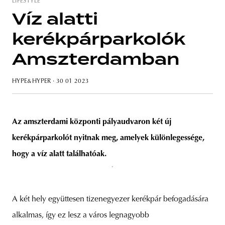
LIFESTYLE
Víz alatti
kerékpárparkolók
unity
budapest
poland
branding
Amszterdamban
HYPE&HYPER
· 30 01 2023
Az amszterdami központi pályaudvaron két új
kerékpárparkolót nyitnak meg, amelyek különlegessége,
hogy a víz alatt találhatóak.
A két hely együttesen tizenegyezer kerékpár befogadására
alkalmas, így ez lesz a város legnagyobb