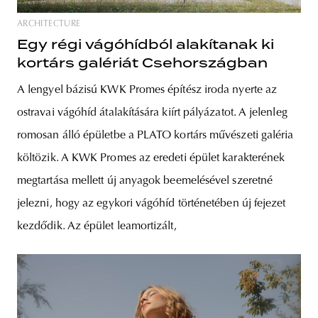
ARCHITECTURE
Egy régi vágóhídból alakítanak ki
kortárs galériát Csehországban
A lengyel bázisú KWK Promes építész iroda nyerte az
ostravai vágóhíd átalakítására kiírt pályázatot. A jelenleg
romosan álló épületbe a PLATO kortárs művészeti galéria
költözik. A KWK Promes az eredeti épület karakterének
megtartása mellett új anyagok beemelésével szeretné
jelezni, hogy az egykori vágóhíd történetében új fejezet
kezdődik. Az épület leamortizált,