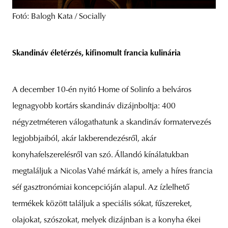
Fotó: Balogh Kata / Socially
Skandináv életérzés, kifinomult francia kulinária
A december 10-én nyitó Home of Solinfo a belváros
legnagyobb kortárs skandináv dizájnboltja: 400
négyzetméteren válogathatunk a skandináv formatervezés
legjobbjaiból, akár lakberendezésről, akár
konyhafelszerelésről van szó. Állandó kínálatukban
megtaláljuk a Nicolas Vahé márkát is, amely a híres francia
séf gasztronómiai koncepcióján alapul. Az ízlelhető
termékek között találjuk a speciális sókat, fűszereket,
olajokat, szószokat, melyek dizájnban is a konyha ékei