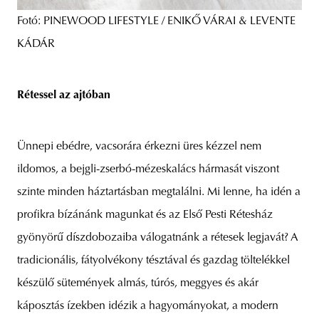
Fotó: PINEWOOD LIFESTYLE / ENIKŐ VÁRAI & LEVENTE
KÁDÁR
Rétessel az ajtóban
Ünnepi ebédre, vacsorára érkezni üres kézzel nem
ildomos, a bejgli-zserbó-mézeskalács hármasát viszont
szinte minden háztartásban megtalálni. Mi lenne, ha idén a
profikra bízánánk magunkat és az Első Pesti Rétesház
gyönyörű díszdobozaiba válogatnánk a rétesek legjavát? A
tradicionális, fátyolvékony tésztával és gazdag töltelékkel
készülő sütemények almás, túrós, meggyes és akár
káposztás ízekben idézik a hagyományokat, a modern