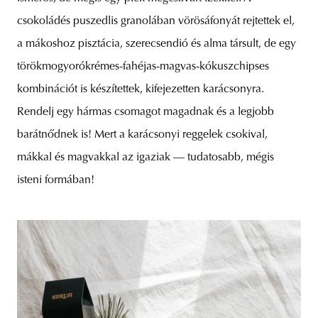
csokoládés puszedlis granolában vörösáfonyát rejtettek el,
a mákoshoz pisztácia, szerecsendió és alma társult, de egy
törökmogyorókrémes-fahéjas-magvas-kókuszchipses
kombinációt is készítettek, kifejezetten karácsonyra.
Rendelj egy hármas csomagot magadnak és a legjobb
barátnődnek is! Mert a karácsonyi reggelek csokival,
mákkal és magvakkal az igaziak — tudatosabb, mégis
isteni formában!