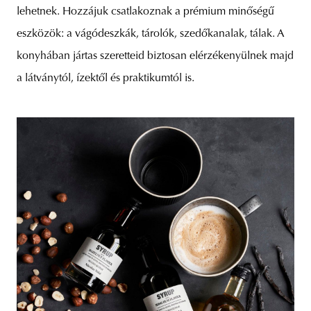
lehetnek. Hozzájuk csatlakoznak a prémium minőségű
eszközök: a vágódeszkák, tárolók, szedőkanalak, tálak. A
konyhában jártas szeretteid biztosan elérzékenyülnek majd
a látványtól, ízektől és praktikumtól is.