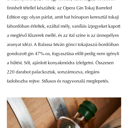
finishelt tétellel készültek: az Opera Gin Tokaj Barreled
Edition egy olyan párlat, amit hat hónapon keresztül tokaji
fahordóban érleltek, ezáltal mély, vaníliás ízjegyeket kapott
a meglévő fűszerek mellé, és az ital színe is az ünnepélyes
aranyat idézi. A Balassa István gönci tokajiaszú-hordóiban
gondozott gin 47%-os, fogyasztása előtt pedig nem igényli
a hűtést. Sőt, ajánlott konyakmódra ízlelgetni. Összesen
220 darabot palackoztak, sorszámozva, elegáns
fadobozba rejtve. Stílusos és nagyvonalú meglepetés.