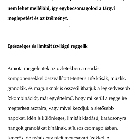
nem lehet mellélőni, így egybecsomagolod a tárgyi
meglepetést és az ízélményt.
Egészséges és limitált ízvilágú reggelik
Amióta megjelentek az üzletekben a csodás
komponensekkel összeállított Hester’s Life kásák, müzlik,
granolák, és magunknak is összeállíthatjuk a legkedvesebb
ízkombinációt, már egyértelmű, hogy mi kerül a reggelire
megterített asztalra, vagy mivel kezdjük a sietősebb
napokat. Idén is különleges, limitált kiadású, karácsonyra
hangolt granolákat kínálnak, stílusos csomagolásban,
ismerős, de mégis egy picit megcsavart ízekkel. A