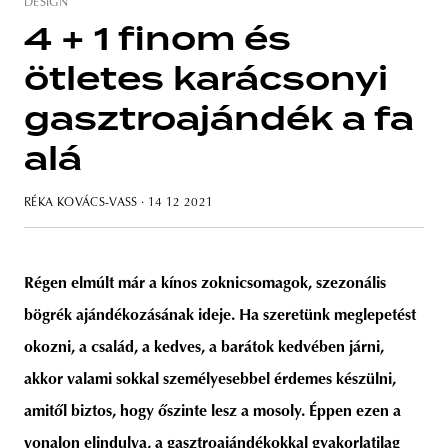
DESIGN
4 + 1 finom és
ötletes karácsonyi
unity
budapest
poland
branding
gasztroajándék a fa
alá
RÉKA KOVÁCS-VASS
· 14 12 2021
Régen elmúlt már a kínos zoknicsomagok, szezonális
bögrék ajándékozásának ideje. Ha szeretünk meglepetést
okozni, a család, a kedves, a barátok kedvében járni,
akkor valami sokkal személyesebbel érdemes készülni,
amitől biztos, hogy őszinte lesz a mosoly. Éppen ezen a
vonalon elindulva, a gasztroajándékokkal gyakorlatilag