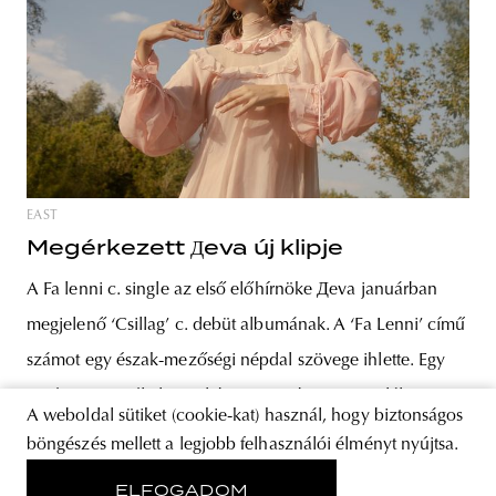
EAST
Megérkezett Дeva új klipje
A Fa lenni c. single az első előhírnöke Дeva januárban
megjelenő ‘Csillag’ c. debüt albumának. A ‘Fa Lenni’ című
számot egy észak-mezőségi népdal szövege ihlette. Egy
történetet mesél el, amelyben az ember visszatalál a
A weboldal sütiket (cookie-kat) használ, hogy biztonságos
természethez, ugyanakkor megbocsájtásra csak akkor lel,
böngészés mellett a legjobb felhasználói élményt nyújtsa.
ha egyúttal emberi formájában megsemmisül. A dalhoz
ELFOGADOM