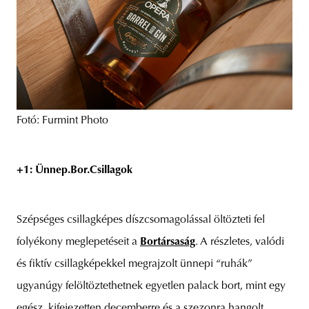
Fotó: Furmint Photo
+1: Ünnep.Bor.Csillagok
Szépséges csillagképes díszcsomagolással öltözteti fel
folyékony meglepetéseit a
Bortársaság
. A részletes, valódi
és fiktív csillagképekkel megrajzolt ünnepi “ruhák”
ugyanúgy felöltöztethetnek egyetlen palack bort, mint egy
egész, kifejezetten decemberre és a szezonra hangolt