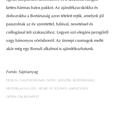
kettes-hármas-hatos pakkot. Az ajándékzacskókba és
dobozokba a Bortársaság azon tételeit rejtik, amelyek jól
passzolnak az év szeretettel, hálával, nevetéssel és
csillogással teli szakaszához. Legyen szó elegáns pezsgőről
vagy bársonyos vörösborról. Az ünnepi csomagok mellé
akár még egy Borsuli alkalmat is ajándékozhatunk.
Forrás: Sajtóanyag
DESIGN
GASZTRONÓMIA
NEWS
AJÁNDÉK
BORTÁRSASÁG
HESTER&#039;S LIFE
HOME OF SOLINFO
KARÁCSONY
OPERA GIN BUDAPEST