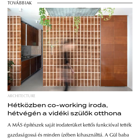
TOVÁBBIAK
ARCHITECTURE
Hétközben co-working iroda,
hétvégén a vidéki szülők otthona
A MÁS építészek saját irodaterüket kettős funkcióval tették
gazdaságossá és minden ízében kihasználttá. A Gül baba