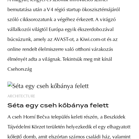
bemutatása után a V4 régió startup ökoszisztémájáról
szóló cikksorozatunk a végéhez érkezett. A virágzó
vállalkozói világtól Európa egyik ékszerdobozával
búcsúzunk, amely az AVAST-ot, a Kiwi.com-ot és az
online rendelt élelmiszerre való otthoni várakozás
élményét adta a világnak. Tekintsük meg mit kínál
Csehország
ARCHITECTURE
Séta egy cseh kőbánya felett
A cseh Horní Bečva település keleti részén, a Beszkidek
Tájvédelmi Körzet területén helyezkedik el egy elhagyatott
kőfejtő domb, amit elszórtan számos családi ház, valamint