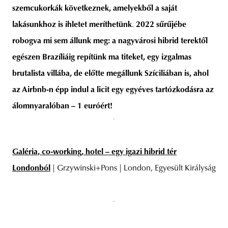
szemcukorkák következnek, amelyekből a saját
lakásunkhoz is ihletet meríthetünk
.
2022 sűrűjébe
robogva mi sem állunk meg: a nagyvárosi hibrid terektől
unity
budapest
poland
branding
egészen Brazíliáig repítünk ma titeket, egy izgalmas
brutalista villába, de előtte megállunk Szíciliában is, ahol
az Airbnb-n épp indul a licit egy egyéves tartózkodásra az
álomnyaralóban – 1 euróért!
Galéria, co-working, hotel – egy igazi hibrid tér
Londonból
| Grzywinski+Pons | London, Egyesült Királyság