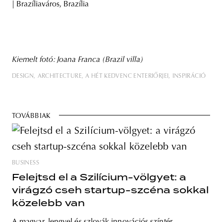
| Brazíliaváros, Brazília
Kiemelt fotó: Joana Franca (Brazil villa)
DESIGN
ARCHITECTURE
A HÉT KEDVENC ENTERIŐRJEI
INSPIRÁCIÓ
TOVÁBBIAK
BUSINESS
Felejtsd el a Szilícium-völgyet: a
virágzó cseh startup-szcéna sokkal
közelebb van
A magyar, lengyel és szlovák innovációs színtér