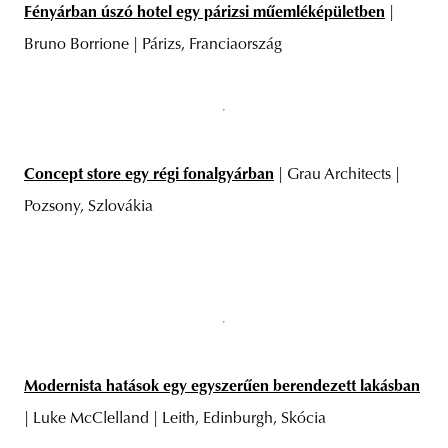
Fényárban úszó hotel egy párizsi műemléképületben
|
Bruno Borrione | Párizs, Franciaország
Concept store egy régi fonalgyárban
| Grau Architects |
Pozsony, Szlovákia
Modernista hatások egy egyszerűen berendezett lakásban
| Luke McClelland | Leith, Edinburgh, Skócia