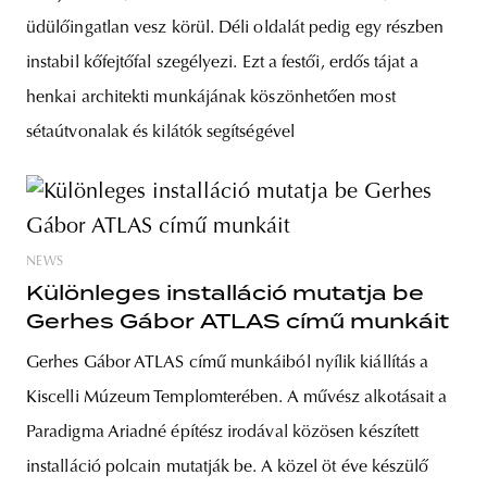
üdülőingatlan vesz körül. Déli oldalát pedig egy részben
instabil kőfejtőfal szegélyezi. Ezt a festői, erdős tájat a
henkai architekti munkájának köszönhetően most
sétaútvonalak és kilátók segítségével
NEWS
Különleges installáció mutatja be
Gerhes Gábor ATLAS című munkáit
Gerhes Gábor ATLAS című munkáiból nyílik kiállítás a
Kiscelli Múzeum Templomterében. A művész alkotásait a
Paradigma Ariadné építész irodával közösen készített
installáció polcain mutatják be. A közel öt éve készülő