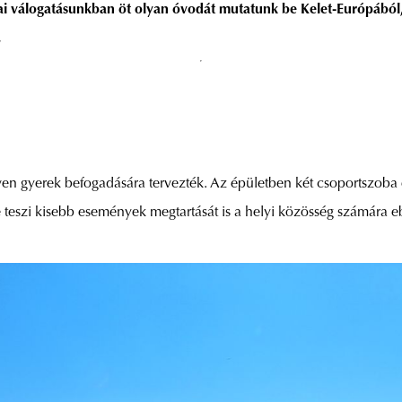
Mai válogatásunkban öt olyan óvodát mutatunk be Kelet-Európából
.
n gyerek befogadására tervezték. Az épületben két csoportszoba é
 teszi kisebb események megtartását is a helyi közösség számára e