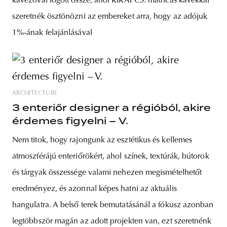
kávézóval fogott össze, ahol KIKAPCS. matricás kávékkal
szeretnék ösztönözni az embereket arra, hogy az adójuk
1%-ának felajánlásával
ARCHITECTURE
3 enteriőr designer a régióból, akire
érdemes figyelni – V.
Nem titok, hogy rajongunk az esztétikus és kellemes
atmoszférájú enteriőrökért, ahol színek, textúrák, bútorok
és tárgyak összessége valami nehezen megismételhetőt
eredményez, és azonnal képes hatni az aktuális
hangulatra. A belső terek bemutatásánál a fókusz azonban
legtöbbször magán az adott projekten van, ezt szeretnénk