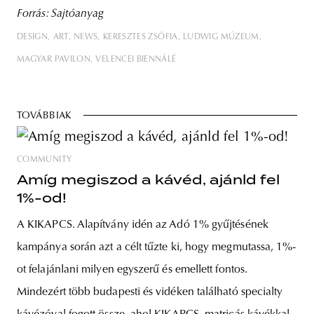
Forrás: Sajtóanyag
DESIGN
ART
NEWS
KERESZTES ZSÓFIA
LUDWIG MÚZEUM
MAGYAR PAVILON
VELENCEI BIENNÁLÉ
TOVÁBBIAK
COMMUNITY
Amíg megiszod a kávéd, ajánld fel
1%-od!
A KIKAPCS. Alapítvány idén az Adó 1% gyűjtésének
kampánya során azt a célt tűzte ki, hogy megmutassa, 1%-
ot felajánlani milyen egyszerű és emellett fontos.
Mindezért több budapesti és vidéken található specialty