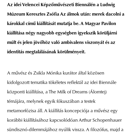
Az idei Velencei Képzőművészeti Biennálén a Ludwig
Múzeum Keresztes Zsófia Az álmok után: merek dacolni a
károkkal című kiállítását mutatja be. A Magyar Pavilon
unity
budapest
poland
branding
kiállítása négy nagyobb egységben igyekszik körüljárni
múlt és jelen jövőhöz való ambivalens viszonyát és az
identitás megtalálásának körülményeit.
A művész és Zsikla Mónika kurátor által közösen
kidolgozott tematika tökéletes reflektál az idei Biennále
központi kiállítása, a The Milk of Dreams (Álomtej)
témájára, melynek egyik fókuszában a testek
metamorfózisa áll. A kiállítás koncepciója a művész egy
korábbi kiállításához kapcsolódóan Arthur Schopenhauer
sündisznó-dilemmájához nyúlik vissza. A filozófus, majd a